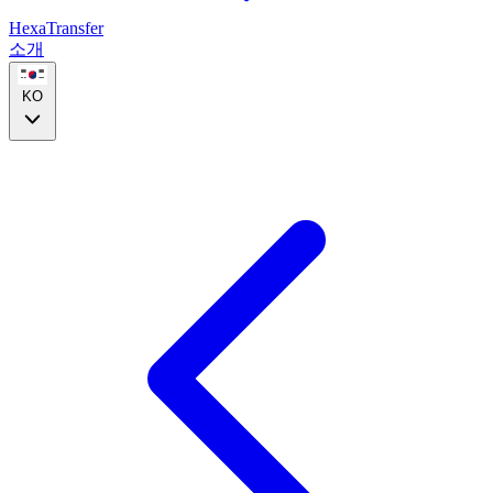
HexaTransfer
소개
KO