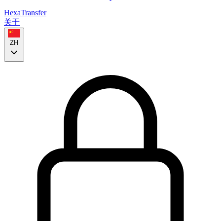
HexaTransfer
关于
ZH