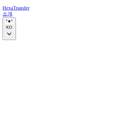
HexaTransfer
소개
KO