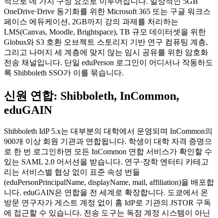
적으로 네 가지 구성 요소로 이루어집니다. 일상적인 5GB
OneDrive·Drive 동기화를 위한 Microsoft 365 또는 구글 워크스
페이스 에듀케이션, 2GB까지 강의 과제를 처리하는
LMS(Canvas, Moodle, Brightspace), TB 규모 데이터셋을 위한
Globus와 S3 호환 오브젝트 스토리지 기반 연구 컴퓨팅 계층,
그리고 나머지 세 계층에 맞지 않는 임시 공유를 위한 암호화
전송 채널입니다. 단일 eduPerson 로그인이 어디서나 작동하도
록 Shibboleth SSO가 이를 묶습니다.
신원 연합: Shibboleth, InCommon,
eduGAIN
Shibboleth IdP 5.x는 대부분의 대학에서 운영되며 InCommon의
900개 이상 회원 기관과 연합됩니다. 학생이 대학 자격 증명으
로 한 번 로그인하면 모든 InCommon 연합 서비스가 확인할 수
있는 SAML 2.0 어서션을 받습니다. 연구·장학 엔터티 카테고
리는 서비스별 협상 없이 표준 속성 번들
(eduPersonPrincipalName, displayName, mail, affiliation)을 배포합
니다. eduGAIN은 연합을 전 세계로 확장합니다. 도쿄에서 온
방문 연구자가 게스트 계정 없이 홈 IdP로 기관의 JSTOR 구독
에 접근할 수 있습니다. 전송 도구는 독점 계정 시스템이 아닌