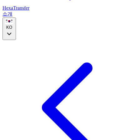
HexaTransfer
소개
KO