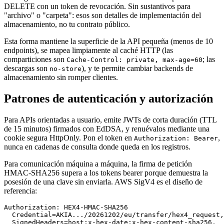
DELETE con un token de revocación. Sin sustantivos para
"archivo" o "carpeta": esos son detalles de implementación del
almacenamiento, no tu contrato público.
Esta forma mantiene la superficie de la API pequeña (menos de 10
endpoints), se mapea limpiamente al caché HTTP (las
comparticiones son
; las
Cache-Control: private, max-age=60
descargas son
), y te permite cambiar backends de
no-store
almacenamiento sin romper clientes.
Patrones de autenticación y autorización
Para APIs orientadas a usuario, emite JWTs de corta duración (TTL
de 15 minutos) firmados con EdDSA, y renuévalos mediante una
cookie segura HttpOnly. Pon el token en
,
Authorization: Bearer
nunca en cadenas de consulta donde queda en los registros.
Para comunicación máquina a máquina, la firma de petición
HMAC-SHA256 supera a los tokens bearer porque demuestra la
posesión de una clave sin enviarla. AWS SigV4 es el diseño de
referencia:
Authorization: HEX4-HMAC-SHA256 

  Credential=AKIA.../20261202/eu/transfer/hex4_request,

  SignedHeaders=host;x-hex-date;x-hex-content-sha256,
