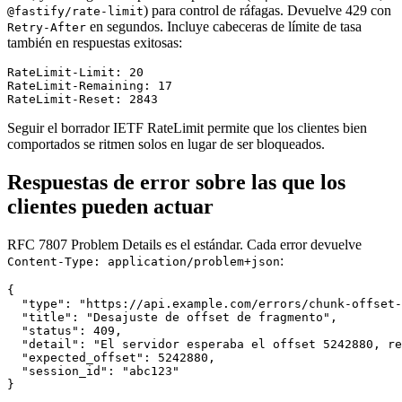
) para control de ráfagas. Devuelve 429 con
@fastify/rate-limit
en segundos. Incluye cabeceras de límite de tasa
Retry-After
también en respuestas exitosas:
RateLimit-Limit: 20

RateLimit-Remaining: 17

Seguir el borrador IETF RateLimit permite que los clientes bien
comportados se ritmen solos en lugar de ser bloqueados.
Respuestas de error sobre las que los
clientes pueden actuar
RFC 7807 Problem Details es el estándar. Cada error devuelve
:
Content-Type: application/problem+json
{

  "type": "https://api.example.com/errors/chunk-offset-
  "title": "Desajuste de offset de fragmento",

  "status": 409,

  "detail": "El servidor esperaba el offset 5242880, re
  "expected_offset": 5242880,

  "session_id": "abc123"
