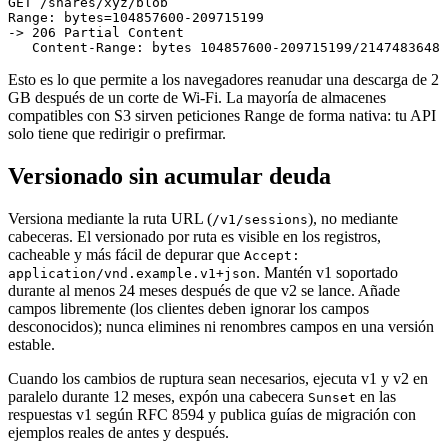
GET /shares/xyz/blob

Range: bytes=104857600-209715199

-> 206 Partial Content

Esto es lo que permite a los navegadores reanudar una descarga de 2
GB después de un corte de Wi-Fi. La mayoría de almacenes
compatibles con S3 sirven peticiones Range de forma nativa: tu API
solo tiene que redirigir o prefirmar.
Versionado sin acumular deuda
Versiona mediante la ruta URL (
), no mediante
/v1/sessions
cabeceras. El versionado por ruta es visible en los registros,
cacheable y más fácil de depurar que
Accept:
. Mantén v1 soportado
application/vnd.example.v1+json
durante al menos 24 meses después de que v2 se lance. Añade
campos libremente (los clientes deben ignorar los campos
desconocidos); nunca elimines ni renombres campos en una versión
estable.
Cuando los cambios de ruptura sean necesarios, ejecuta v1 y v2 en
paralelo durante 12 meses, expón una cabecera
en las
Sunset
respuestas v1 según RFC 8594 y publica guías de migración con
ejemplos reales de antes y después.