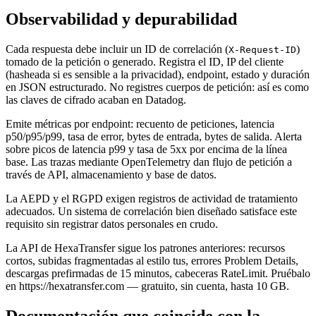
Observabilidad y depurabilidad
Cada respuesta debe incluir un ID de correlación (
)
X-Request-ID
tomado de la petición o generado. Registra el ID, IP del cliente
(hasheada si es sensible a la privacidad), endpoint, estado y duración
en JSON estructurado. No registres cuerpos de petición: así es como
las claves de cifrado acaban en Datadog.
Emite métricas por endpoint: recuento de peticiones, latencia
p50/p95/p99, tasa de error, bytes de entrada, bytes de salida. Alerta
sobre picos de latencia p99 y tasa de 5xx por encima de la línea
base. Las trazas mediante OpenTelemetry dan flujo de petición a
través de API, almacenamiento y base de datos.
La AEPD y el RGPD exigen registros de actividad de tratamiento
adecuados. Un sistema de correlación bien diseñado satisface este
requisito sin registrar datos personales en crudo.
La API de HexaTransfer sigue los patrones anteriores: recursos
cortos, subidas fragmentadas al estilo tus, errores Problem Details,
descargas prefirmadas de 15 minutos, cabeceras RateLimit. Pruébalo
en https://hexatransfer.com — gratuito, sin cuenta, hasta 10 GB.
Documentación que coincide con la