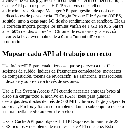
archivos de varios gigabytes directamente en el disco del usuario, la
Cache API para respuestas HTTP y activos del shell de la
aplicación, y la Storage Manager API para gestión de cuotas e
indicaciones de persistencia. El Origin Private File System (OPFS)
se sitúa junto a estas para I/O de alto rendimiento en sandbox. Elegir
la correcta importa porque los límites varían de 1 GB en iOS Safari
a "el 60% del disco libre" en Chrome de escritorio, y la elección
incorrecta lleva eventualmente a
en
QuotaExceededError
producción.
Mapear cada API al trabajo correcto
Usa IndexedDB para cualquier cosa que se parezca a una fila:
sesiones de subida, índices de fragmentos completados, metadatos
de compartición, tokens de revocación. Es asíncrona, transaccional,
indexable y sobrevive a través de sesiones.
Usa la File System Access API cuando necesites entregar bytes al
disco sin cargar todo el archivo en RAM: ideal para guardar
descargas descifradas de más de 500 MB. Chrome, Edge y Opera la
soportan; Firefox y Safari solo implementan un subconjunto de solo
lectura mediante
.
showOpenFilePicker
Usa la Cache API para objetos HTTP Response: tu bundle de JS,
CSS, iconos y posiblemente respuestas de API en caché. Está