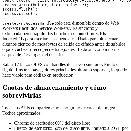
const access = await fh.createSyncAccessHandle(); // so
access.write(buffer, { at: offset });

access.flush();

solo está disponible dentro de Web
createSyncAccessHandle
Workers (incluidos Service Workers). Es síncrono y
extremadamente rápido: los benchmarks muestran 3-10x
IndexedDB para escrituras secuenciales. Úsalo para almacenar
algunos cientos de megabytes de salida de cifrado antes de subirlos,
o para cachear una copia de trabajo descifrada sin contaminar la
carpeta de Descargas del usuario.
Safari 17 lanzó OPFS con handles de acceso síncrono; Firefox 111
siguió. Los tres navegadores principales ahora lo soportan, lo que lo
hace viable para código en producción.
Cuotas de almacenamiento y cómo
sobrevivirlas
Todas las APIs comparten el mismo grupo de cuota de origen.
Techos aproximados:
Chrome de escritorio: 60% del disco libre
Firefox de escritorio: 50% del disco libre, limitado a 2 GB por