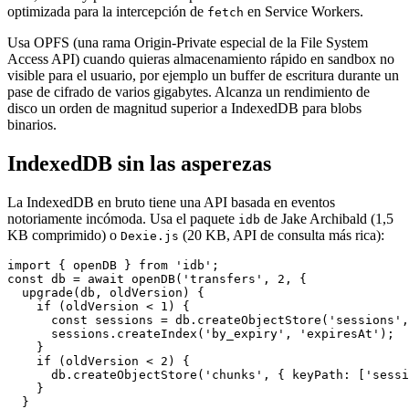
optimizada para la intercepción de
en Service Workers.
fetch
Usa OPFS (una rama Origin-Private especial de la File System
Access API) cuando quieras almacenamiento rápido en sandbox no
visible para el usuario, por ejemplo un buffer de escritura durante un
pase de cifrado de varios gigabytes. Alcanza un rendimiento de
disco un orden de magnitud superior a IndexedDB para blobs
binarios.
IndexedDB sin las asperezas
La IndexedDB en bruto tiene una API basada en eventos
notoriamente incómoda. Usa el paquete
de Jake Archibald (1,5
idb
KB comprimido) o
(20 KB, API de consulta más rica):
Dexie.js
import { openDB } from 'idb';

const db = await openDB('transfers', 2, {

  upgrade(db, oldVersion) {

    if (oldVersion < 1) {

      const sessions = db.createObjectStore('sessions',
      sessions.createIndex('by_expiry', 'expiresAt');

    }

    if (oldVersion < 2) {

      db.createObjectStore('chunks', { keyPath: ['sessi
    }

  }
