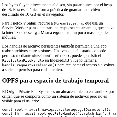
Los bytes fluyen directamente al disco, sin pasar nunca por el heap
de JS. Esta es la única forma práctica de guardar un archivo
descifrado de 10 GB en el navegador.
Para Firefox y Safari, recurre a
, que usa un
StreamSaver.js
Service Worker para sintetizar una respuesta en streaming que activa
la interfaz de descarga. Misma ergonomía, un poco más de partes
móviles.
Los handles de archivo persistentes también permiten a una app
reabrir archivos entre sesiones. Una vez que el usuario concede
permiso mediante
, puedes persistir el
showOpenFilePicker
en IndexedDB y luego llamar a
FileSystemFileHandle
para recuperar el acceso sin volver
handle.requestPermission()
a solicitar permiso para cada archivo.
OPFS para espacio de trabajo temporal
El Origin Private File System es un almacenamiento en sandbox por
origen que se comporta como un sistema de archivos pero no es
visible para el usuario:
const root = await navigator.storage.getDirectory();

const fh = await root.getFileHandle('scratch.bin', { cr