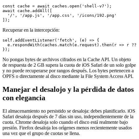
const cache = await caches.open('shell-v7');

await cache.addAll([

  '/', '/app.js', '/app.css', '/icons/192.png'

Recuperar en la intercepción:
self.addEventListener('fetch', (e) => {

  e.respondWith(caches.match(e.request).then(r => r ?? 
No pongas bytes de archivos cifrados en la Cache API. Un objeto
de respuesta de 2 GB supera la cuota de iOS Safari de un solo golpe
y no puede recuperarse por rangos después. Los bytes pertenecen a
OPFS o directamente al disco mediante la File System Access API.
Manejar el desalojo y la pérdida de datos
con elegancia
El almacenamiento no persistido se desaloja: debes planificarlo. iOS
Safari desaloja después de 7 días sin uso, independientemente de la
cuota. Chrome desaloja solo cuando el disco está realmente bajo
presión. Firefox desaloja los orígenes menos recientemente usados
una vez que el grupo de cuotas se llena.