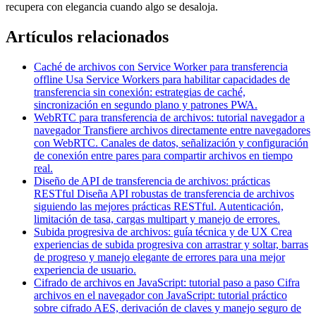
recupera con elegancia cuando algo se desaloja.
Artículos relacionados
Caché de archivos con Service Worker para transferencia
offline
Usa Service Workers para habilitar capacidades de
transferencia sin conexión: estrategias de caché,
sincronización en segundo plano y patrones PWA.
WebRTC para transferencia de archivos: tutorial navegador a
navegador
Transfiere archivos directamente entre navegadores
con WebRTC. Canales de datos, señalización y configuración
de conexión entre pares para compartir archivos en tiempo
real.
Diseño de API de transferencia de archivos: prácticas
RESTful
Diseña API robustas de transferencia de archivos
siguiendo las mejores prácticas RESTful. Autenticación,
limitación de tasa, cargas multipart y manejo de errores.
Subida progresiva de archivos: guía técnica y de UX
Crea
experiencias de subida progresiva con arrastrar y soltar, barras
de progreso y manejo elegante de errores para una mejor
experiencia de usuario.
Cifrado de archivos en JavaScript: tutorial paso a paso
Cifra
archivos en el navegador con JavaScript: tutorial práctico
sobre cifrado AES, derivación de claves y manejo seguro de