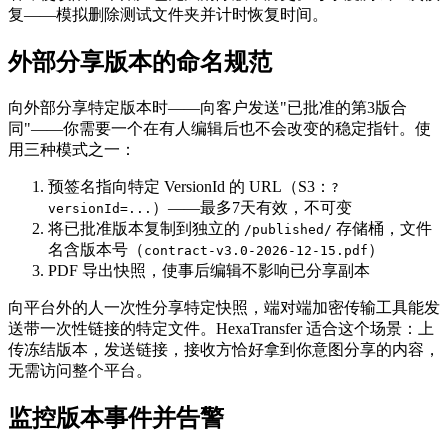
复——模拟删除测试文件夹并计时恢复时间。
外部分享版本的命名规范
向外部分享特定版本时——向客户发送"已批准的第3版合
同"——你需要一个在有人编辑后也不会改变的稳定指针。使
用三种模式之一：
预签名指向特定 VersionId 的 URL（S3：
?
）——最多7天有效，不可变
versionId=...
将已批准版本复制到独立的
存储桶，文件
/published/
名含版本号（
）
contract-v3.0-2026-12-15.pdf
PDF 导出快照，使事后编辑不影响已分享副本
向平台外的人一次性分享特定快照，端对端加密传输工具能发
送带一次性链接的特定文件。HexaTransfer 适合这个场景：上
传冻结版本，发送链接，接收方恰好拿到你意图分享的内容，
无需访问整个平台。
监控版本事件并告警