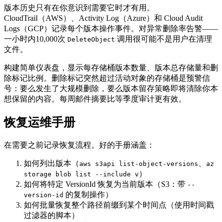
版本历史只有在你意识到需要它时才有用。
CloudTrail（AWS）、Activity Log（Azure）和 Cloud Audit
Logs（GCP）记录每个版本操作事件。对异常删除率告警——
一小时内10,000次
调用很可能不是用户在清理
DeleteObject
文件。
构建简单仪表盘，显示每存储桶版本数量、版本总存储量和删
除标记比例。删除标记突然超过活动对象的存储桶是预警信
号：要么发生了大规模删除，要么版本留存策略即将清除你本
想保留的内容。每周邮件摘要比等季度审计更有效。
恢复运维手册
在需要之前记录恢复流程。好的手册涵盖：
如何列出版本（
、
aws s3api list-object-versions
az
）
storage blob list --include v
如何将特定 VersionId 恢复为当前版本（S3：带
--
的复制操作）
version-id
如何批量恢复整个路径前缀到某个时间点（使用时间戳
过滤器的脚本）