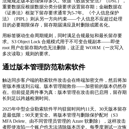
法规规定版本必须保存多久。依据《数据安全法》（DSL），
重要数据应根据数据分类分级要求设置留存期；金融数据在
《证券法》框架下留存要求通常为5-7年。《个人信息保护
法》（PIPL）则从另一方向约束——个人信息不应超过处理
目的必要期限保存，留存期届满应及时删除或匿名化。
用标签驱动生命周期规则，同时满足合规最短和最长留存要
求。S3 Object Lock 合规模式用于不可变合规副本——即使
root 用户在留存期内也无法删除，这正是 WORM（一次写入
多次读取）规则的要求。
通过版本管理防范勒索软件
触达同步客户端的勒索软件攻击会在终端加密文件，然后将加
密版本推送到云端。版本管理能救你——加密前的版本仍然存
在。但前提是两件事为真：版本管理在攻击前已启用，留存期
长到足以跨越检测时间。
2025年中型企业勒索软件平均驻留时间约11天。30天版本留存
是最低限；90天更安全。将版本管理与删除保护配对（S3
MFA Delete、由不同管理员管理的 Azure 软删除），这样攻击
者即使攻陷一个账户也无法清除版本历史。每季度测试一次恢