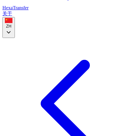
HexaTransfer
关于
ZH