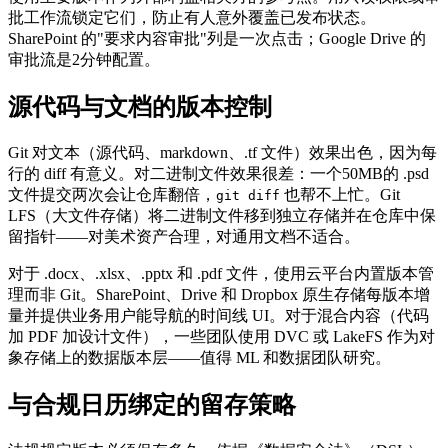
批工作流锁定它们，防止有人意外覆盖已发布状态。
SharePoint 的"要求内容审批"列是一次点击；Google Drive 的
审批流是2分钟配置。
源代码与文档的版本控制
Git 对文本（源代码、markdown、.tf 文件）效果出色，因为每
行的 diff 有意义。对二进制文件效果很差：一个50MB的 .psd
文件提交两次会让仓库翻倍，
也帮不上忙。Git
git diff
LFS（大文件存储）将二进制文件移到独立存储并在仓库中保
留指针——对美术资产合理，对通用文档不适合。
对于 .docx、.xlsx、.pptx 和 .pdf 文件，使用云平台内置版本管
理而非 Git。SharePoint、Drive 和 Dropbox 原生存储每版本增
量并提供业务用户能导航的时间线 UI。对于混合内容（代码
加 PDF 加设计文件），一些团队使用 DVC 或 LakeFS 作为对
象存储上的数据版本层——值得 ML 和数据团队研究。
与合规日历绑定的留存策略