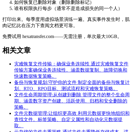
如何恢复已删除对象（删除删除标记）
谁有权限执行每步（通常不是造成损失的同一个人）
打印出来。每季度用虚拟场景演练一遍。真实事件发生时，肌
肉记忆比在压力下查阅文档更可靠。
免费试用 hexatransfer.com——无需注册，单次最大10GB。
相关文章
灾难恢复文件传输：确保业务连续性
通过灾难恢复文件
传输方案确保业务连续性。涵盖数据复制、故障切换和
快速数据恢复策略。
备份与恢复规划:守护你的文件
制定全面的备份与恢复计
划。RTO、RPO目标、测试流程和灾难恢复策略。
文件生命周期管理:从创建到删除
管理文件的整个生命周
期。涵盖数字资产创建、活跃使用、归档和安全删除的
策略。
文件元数据管理:让组织更高效
利用元数据更快地组织和
查找文件。标签策略、自定义属性和自动化元数据提
取。
云存储的文件去重策略
通过文件去重降低存储成本。讲