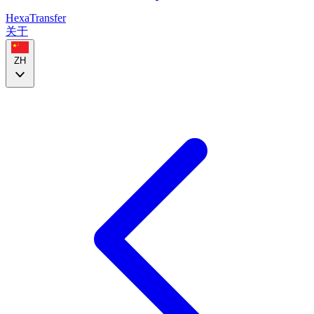
HexaTransfer
关于
ZH