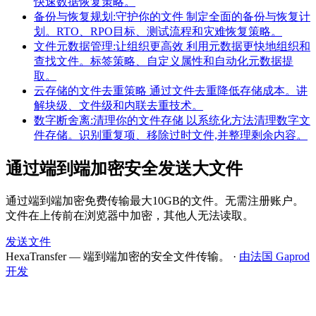
快速数据恢复策略。
备份与恢复规划:守护你的文件
制定全面的备份与恢复计
划。RTO、RPO目标、测试流程和灾难恢复策略。
文件元数据管理:让组织更高效
利用元数据更快地组织和
查找文件。标签策略、自定义属性和自动化元数据提
取。
云存储的文件去重策略
通过文件去重降低存储成本。讲
解块级、文件级和内联去重技术。
数字断舍离:清理你的文件存储
以系统化方法清理数字文
件存储。识别重复项、移除过时文件,并整理剩余内容。
通过端到端加密安全发送大文件
通过端到端加密免费传输最大10GB的文件。无需注册账户。
文件在上传前在浏览器中加密，其他人无法读取。
发送文件
HexaTransfer — 端到端加密的安全文件传输。
·
由法国 Gaprod
开发