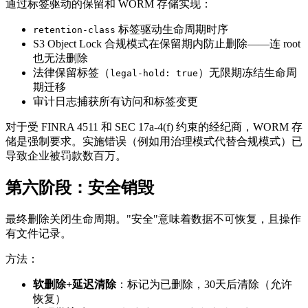
通过标签驱动的保留和 WORM 存储实现：
标签驱动生命周期时序
retention-class
S3 Object Lock 合规模式在保留期内防止删除——连 root
也无法删除
法律保留标签（
）无限期冻结生命周
legal-hold: true
期迁移
审计日志捕获所有访问和标签变更
对于受 FINRA 4511 和 SEC 17a-4(f) 约束的经纪商，WORM 存
储是强制要求。实施错误（例如用治理模式代替合规模式）已
导致企业被罚款数百万。
第六阶段：安全销毁
最终删除关闭生命周期。"安全"意味着数据不可恢复，且操作
有文件记录。
方法：
软删除+延迟清除
：标记为已删除，30天后清除（允许
恢复）