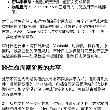
密码学擦除
：删除加密密钥，使密文变成噪音
物理覆写
：DoD 5220.22-M 三遍写入（仅适用于本地部
署）
对于云对象存储，密码学擦除是实用方法。每个存储桶或对象
类别使用 KMS 密钥；删除密钥后，对象在几分钟内变得不可
恢复。AWS、Azure 和 GCP 均支持此模式。用 CloudTrail 等
工具记录删除操作。
审计日志要求：捕获对象键、VersionId、时间戳、操作者、原
因码，以及匹配的保留规则。审计日志的保留时间应长于它所
描述的数据——如果数据7年后删除，删除日志保留10年。
跨生命周期阶段的共享
处于不同生命周期阶段的文件有不同的共享方式。活跃项目文
件：带编辑权限的 Drive 链接。归档合同需要提供给外部法律
顾问时：恢复至温存储，生成预签名 URL，项目结束后删除
温存储副本。
对于归档文件的一次性共享，传输工具避免了为外部方授权访
问归档系统的复杂性。HexaTransfer 支持最大10GB的 AES-