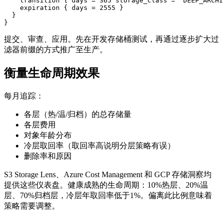
    transition { days = 365 storage_class = "DEEP_ARCHI
    expiration { days = 2555 }

  }

提交、审查、应用。先在开发存储桶测试，再通过逐步扩大过
滤器前缀的方式推广至生产。
衡量生命周期效果
每月追踪：
各层（热/温/归档）的总存储量
各层费用
对象年龄分布
冷层取回率（取回率高说明分层策略有误）
删除率和原因
S3 Storage Lens、Azure Cost Management 和 GCP 存储洞察均
提供这些仪表盘。健康成熟的生命周期：10%热层、20%温
层、70%归档层，冷层年取回率低于1%。偏离此比例意味着
策略需要调整。