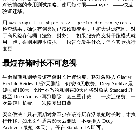
对该前缀的专用测试策略。使用短时限——
——快速
Days: 1
验证迁移。
用
aws s3api list-objects-v2 --prefix documents/test/
检查结果，确认存储类别已按预期变更，再扩大过滤范围。对
于高风险存储桶（法务、财务），如果服务商支持干跑模式就
用干跑，否则用脚本模拟——报告会发生什么，但不实际执行
变更。
最短存储时长不可忽视
生命周期规则受最短存储时长计费约束。将对象移入 Glacier
Flexible Retrieval 后7天删除，仍按90天收费。Deep Archive 最
短收费180天。设计不当的规则在30天内将对象从 Standard 迁
移至 Deep Archive 再到删除，会三重计费——一次迁移费、一
次最短时长费、一次恢复出口费。
安全做法：只在预期对象至少在该冷层存活最短时长时，才执
行迁移。如果文件通常60天后删除，不要推入 Deep
Archive（最短180天）。停在 Standard-IA 即可。