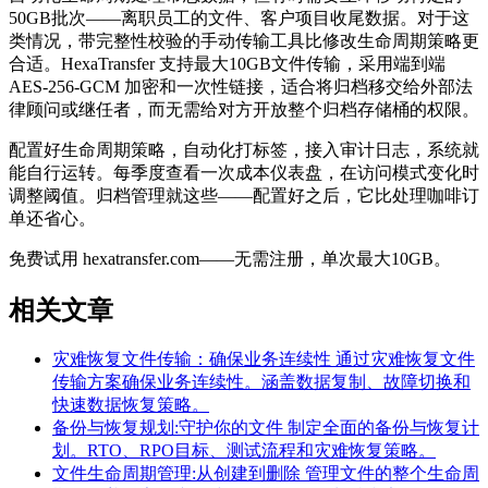
50GB批次——离职员工的文件、客户项目收尾数据。对于这
类情况，带完整性校验的手动传输工具比修改生命周期策略更
合适。HexaTransfer 支持最大10GB文件传输，采用端到端
AES-256-GCM 加密和一次性链接，适合将归档移交给外部法
律顾问或继任者，而无需给对方开放整个归档存储桶的权限。
配置好生命周期策略，自动化打标签，接入审计日志，系统就
能自行运转。每季度查看一次成本仪表盘，在访问模式变化时
调整阈值。归档管理就这些——配置好之后，它比处理咖啡订
单还省心。
免费试用 hexatransfer.com——无需注册，单次最大10GB。
相关文章
灾难恢复文件传输：确保业务连续性
通过灾难恢复文件
传输方案确保业务连续性。涵盖数据复制、故障切换和
快速数据恢复策略。
备份与恢复规划:守护你的文件
制定全面的备份与恢复计
划。RTO、RPO目标、测试流程和灾难恢复策略。
文件生命周期管理:从创建到删除
管理文件的整个生命周