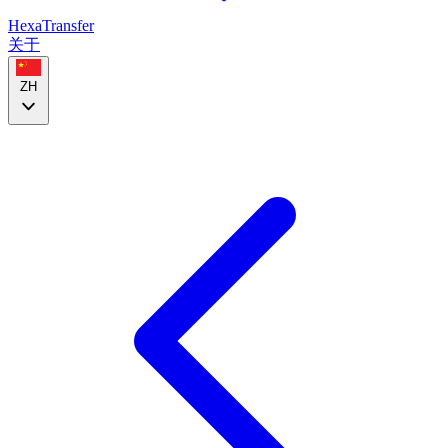
HexaTransfer
关于
ZH