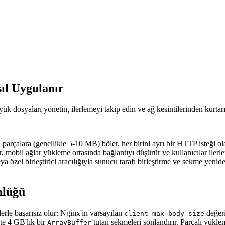
ıl Uygulanır
ük dosyaları yönetin, ilerlemeyi takip edin ve ağ kesintilerinden kurtar
 parçalara (genellikle 5-10 MB) böler, her birini ayrı bir HTTP isteği o
r, mobil ağlar yükleme ortasında bağlantıyı düşürür ve kullanıcılar ilerl
eya özel birleştirici aracılığıyla sunucu tarafı birleştirme ve sekme yeni
nlüğü
erle başarısız olur: Nginx'in varsayılan
değeri
client_max_body_size
te 4 GB'lık bir
tutan sekmeleri sonlandırır. Parçalı yükle
ArrayBuffer