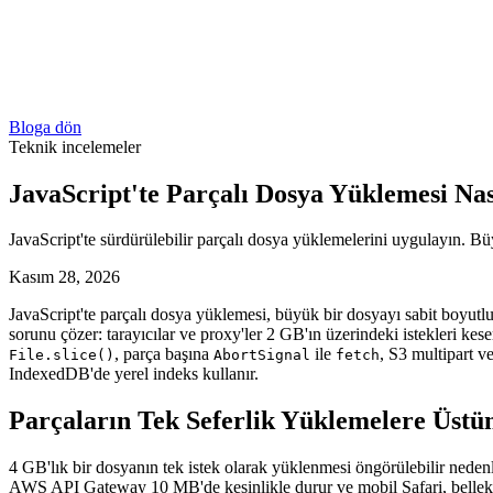
Bloga dön
Teknik incelemeler
JavaScript'te Parçalı Dosya Yüklemesi Nas
JavaScript'te sürdürülebilir parçalı dosya yüklemelerini uygulayın. Büy
Kasım 28, 2026
JavaScript'te parçalı dosya yüklemesi, büyük bir dosyayı sabit boyutlu
sorunu çözer: tarayıcılar ve proxy'ler 2 GB'ın üzerindeki istekleri kese
, parça başına
ile
, S3 multipart v
File.slice()
AbortSignal
fetch
IndexedDB'de yerel indeks kullanır.
Parçaların Tek Seferlik Yüklemelere Üstü
4 GB'lık bir dosyanın tek istek olarak yüklenmesi öngörülebilir nedenl
AWS API Gateway 10 MB'de kesinlikle durur ve mobil Safari, bellek