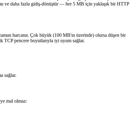
umu ve daha fazla gidiş-dönüştür — her 5 MB için yaklaşık bir HTTP
la zaman harcanır. Çok büyük (100 MB'ın üzerinde) olursa düşen bir
ik TCP pencere boyutlarıyla iyi uyum sağlar.
a sağlar.
eye mal olmaz: