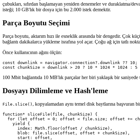
çubukları, sıfırdan başlamayan yeniden denemeler ve duraklatma/deva
isteği; 10 GB'lık bir dosya için bu 2.000 istek demektir.
Parça Boyutu Seçimi
Parça boyutu, aktarım hızı ile esneklik arasında bir dengedir. Çok kü
bağlantı dakikalarca yükleme israfına yol açar. Çoğu ağ için tatlı no
Önce kullanıcının ağını ölçün:
const downlink = navigator.connection?.downlink ?? 10;

100 Mbit bağlantıda 10 MB'lık parçalar her biri yaklaşık bir saniyede 
Dosyayı Dilimleme ve Hash'leme
, kopyalamadan aynı temel disk baytlarına başvuran b
File.slice()
function* sliceFile(file, chunkSize) {

  for (let offset = 0; offset < file.size; offset += ch
    yield {

      index: Math.floor(offset / chunkSize),

      blob: file.slice(offset, offset + chunkSize),

      start: offset,
