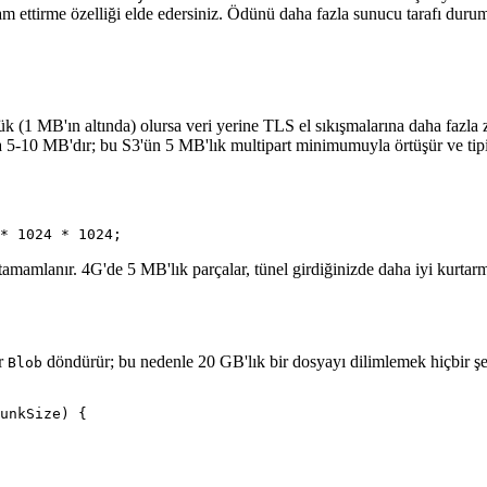
m ettirme özelliği elde edersiniz. Ödünü daha fazla sunucu tarafı dur
çük (1 MB'ın altında) olursa veri yerine TLS el sıkışmalarına daha faz
kta 5-10 MB'dır; bu S3'ün 5 MB'lık multipart minimumuyla örtüşür ve tip
tamamlanır. 4G'de 5 MB'lık parçalar, tünel girdiğinizde daha iyi kurtarm
ir
döndürür; bu nedenle 20 GB'lık bir dosyayı dilimlemek hiçbir ş
Blob
unkSize) {
