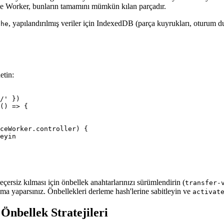
vice Worker, bunların tamamını mümkün kılan parçadır.
, yapılandırılmış veriler için IndexedDB (parça kuyrukları, oturum 
che
etin:
/' })

() => {

ceWorker.controller) {

eyin

eçersiz kılması için önbellek anahtarlarınızı sürümlendirin (
transfer-
ama yaparsınız. Önbellekleri derleme hash'lerine sabitleyin ve
activat
Önbellek Stratejileri