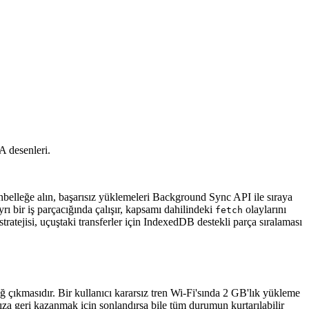
A desenleri.
belleğe alın, başarısız yüklemeleri Background Sync API ile sıraya
ı bir iş parçacığında çalışır, kapsamı dahilindeki
olaylarını
fetch
atejisi, uçuştaki transferler için IndexedDB destekli parça sıralaması
çıkmasıdır. Bir kullanıcı kararsız tren Wi-Fi'sında 2 GB'lık yükleme
ıza geri kazanmak için sonlandırsa bile tüm durumun kurtarılabilir