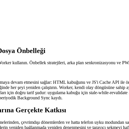
Dosya Önbelleği
orker kullanın. Önbellek stratejileri, arka plan senkronizasyonu ve PW
lışmaya devam etmesini sağlar: HTML kabuğunu ve JS'i Cache API ile ön
nde her şeyi yeniden çalıştırın. Worker, kendi olay döngüsüne sahip ayr
için doğru tarif şudur: uygulama kabuğu için stale-while-revalidate str
n periyodik Background Sync kaydı.
rına Gerçekte Katkısı
elerinden, çevrimdışı dönemlerden ve hatta telefon uyku modundan sağ 
takilerin yeniden bağlanmada yeniden denenmesini ve tarayıcı sekmeyi haf