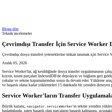
Bloga dön
Teknik incelemeler
Çevrimdışı Transfer İçin Service Worker 
Çevrimdışı dosya transferi yeteneklerine imkan tanımak için Service W
Aralık 05, 2026
Service Worker'lar, ağ kesildiğinde dosya transfer uygulamasının ça
koyun, kısmi parçaları IndexedDB'de depolayın ve bağlantı geri geldiği
yakalar ve sekme kapamalarından sonra da devam eder. Yükleme araçları 
ve başarılı olana kadar yüklemeleri 15 dakikada bir yeniden deneye
Service Worker'ların Transfer Uygulamala
Büyük kazanç,
'ın sekme yeniden yüklem
navigator.serviceWorker
başlattığında, zaten başarılı olan parçaların başarılı kalmasını, uçuş