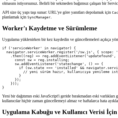
olmasını istiyorsunuz. Belirli bir sekmeden bağımsız çalışan bir Ser
API size üç yapı taşı sunar: URL'ye göre yanıtları depolamak için
Ca
planlamak için
.
SyncManager
Worker'ı Kaydetme ve Sürümleme
Uygulama yüklenirken bir kez kaydedin ve güncellemeleri açıkça yön
if ('serviceWorker' in navigator) {

  navigator.serviceWorker.register('/sw.js', { scope: '
    .then((reg) => reg.addEventListener('updatefound', 
      const sw = reg.installing;

      sw.addEventListener('statechange', () => {

        if (sw.state === 'installed' && navigator.servi
          // yeni sürüm hazır, kullanıcıya yenileme ist
        }

      });

    }));

Yeni bir dağıtımın eski JavaScript'i geride bırakmadan eski varlıkları g
kullanıcılar hiçbir zaman güncellemeyi almaz ve haftalarca hata ayıkl
Uygulama Kabuğu ve Kullanıcı Verisi İçin 