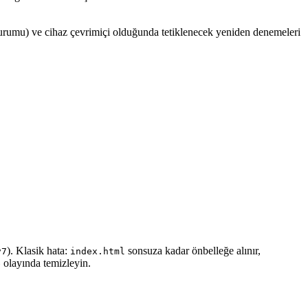
durumu) ve cihaz çevrimiçi olduğunda tetiklenecek yeniden denemeleri
). Klasik hata:
sonsuza kadar önbelleğe alınır,
v7
index.html
olayında temizleyin.
e