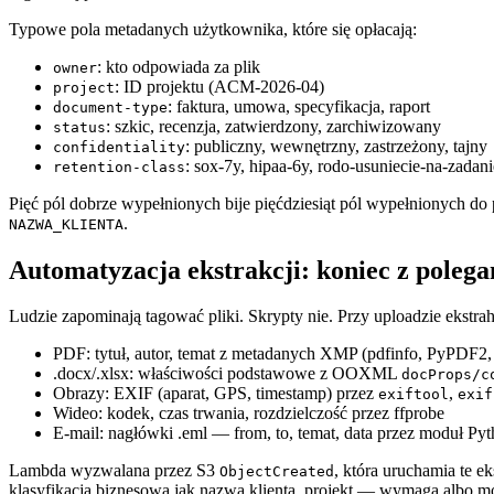
Typowe pola metadanych użytkownika, które się opłacają:
: kto odpowiada za plik
owner
: ID projektu (ACM-2026-04)
project
: faktura, umowa, specyfikacja, raport
document-type
: szkic, recenzja, zatwierdzony, zarchiwizowany
status
: publiczny, wewnętrzny, zastrzeżony, tajny
confidentiality
: sox-7y, hipaa-6y, rodo-usuniecie-na-zadani
retention-class
Pięć pól dobrze wypełnionych bije pięćdziesiąt pól wypełnionych d
.
NAZWA_KLIENTA
Automatyzacja ekstrakcji: koniec z polega
Ludzie zapominają tagować pliki. Skrypty nie. Przy uploadzie ekstra
PDF: tytuł, autor, temat z metadanych XMP (pdfinfo, PyPDF2,
.docx/.xlsx: właściwości podstawowe z OOXML
docProps/c
Obrazy: EXIF (aparat, GPS, timestamp) przez
,
exiftool
exif
Wideo: kodek, czas trwania, rozdzielczość przez ffprobe
E-mail: nagłówki .eml — from, to, temat, data przez moduł Py
Lambda wyzwalana przez S3
, która uruchamia te ek
ObjectCreated
klasyfikacja biznesowa jak nazwa klienta, projekt — wymaga albo mo