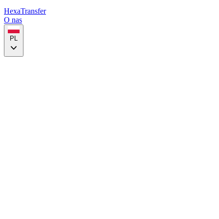
HexaTransfer
O nas
PL