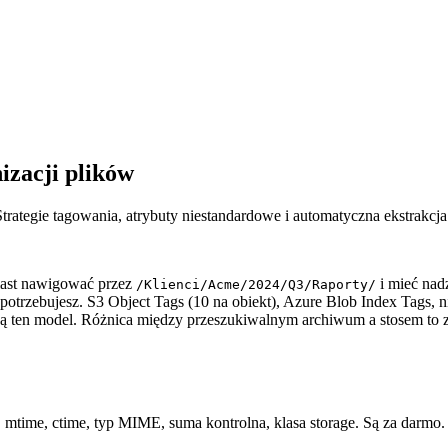
izacji plików
trategie tagowania, atrybuty niestandardowe i automatyczna ekstrakcj
iast nawigować przez
i mieć nadz
/Klienci/Acme/2024/Q3/Raporty/
o potrzebujesz. S3 Object Tags (10 na obiekt), Azure Blob Index Tags
ją ten model. Różnica między przeszukiwalnym archiwum a stosem to 
, mtime, ctime, typ MIME, suma kontrolna, klasa storage. Są za darmo