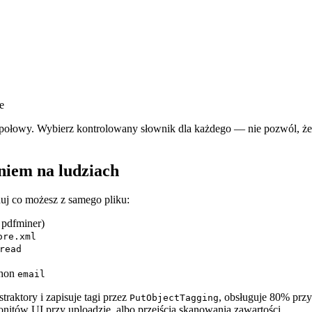
e
o połowy. Wybierz kontrolowany słownik dla każdego — nie pozwól, ż
niem na ludziach
huj co możesz z samego pliku:
 pdfminer)
ore.xml
read
thon
email
straktory i zapisuje tagi przez
, obsługuje 80% prz
PutObjectTagging
nitów UI przy uploadzie, albo przejścia skanowania zawartości.