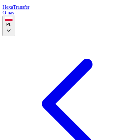
HexaTransfer
O nas
PL