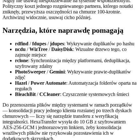
Nigdy nie usuwaj niespodziewanie na systemie współdzielonym.
Polityczny koszt jednego rozgniewanego partnera, którego notatki
zniknęły, przewyższa oszczędności na chmurze 100-krotnie.
Archiwizuj widocznie, usuwaj cicho później.
Narzędzia, które naprawdę pomagają
rdfind
/
fdupes
/
jdupes
: Wykrywanie duplikatów po hashu
ncdu
/
WizTree
/
DaisyDisk
: Wizualne drzewo tego, co
zajmuje miejsce
rclone
: Synchronizacja między platformami, deduplikacja,
szyfrowany zdalny
PhotoSweeper
/
Gemini
: Wykrywanie prawie-duplikatów
zdjęć
Hazel
/
Power Automate
: Automatyzacja folderów oparta na
regułach
BleachBit
/
CCleaner
: Czyszczenie systemowych śmieci
Do przenoszenia plików między systemami w ramach porządków
— konsolidacji pracy jednego klienta rozsianej po trzech dyskach
chmurowych — liczy się narzędzie transferu z weryfikacją
integralności. HexaTransfer wysyła do 10 GB z szyfrowaniem
AES-256-GCM i jednorazowym linkiem, żeby konsolidacja
wrażliwych plików nie ryzykowała pozostawienia ich w
dodatkowych skrzynkach.