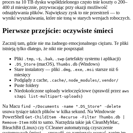
proces na 10 TB dysku współdzielonego często tnie koszty o 200–
400 zł miesięcznie, przywracając przy okazji możliwość
odnajdywania plików. Największy zysk to nie przestrzeń — to
wyniki wyszukiwania, które nie toną w starych wersjach roboczych.
Pierwsze przejście: oczywiste śmieci
Zacznij tam, gdzie nie ma żadnego emocjonalnego ciężaru. Te pliki
istnieją tylko dlatego, że nikt nie posprzątał:
Pliki
,
,
,
(artefakty systemu i aplikacji)
.tmp
~$
.bak
.swp
(macOS),
(Windows)
.DS_Store
Thumbs.db
Stare instalatory — pliki
,
,
starsze niż 6
.dmg
.exe
.msi
miesięcy
Podglądy z cache,
,
,
.cache/
node_modules/
vendor/
Puste foldery
Niedokończone uploady wieloczęściowe (sprawdź przez
aws
)
s3api list-multipart-uploads
Na Macu
find ~/Documents -name ".DS_Store" -delete
usuwa tysiące takich plików w kilka sekund. Na Windowsie
PowerShell
Get-ChildItem -Recurse -Filter Thumbs.db |
robi to samo. Narzędzia takie jak CleanMyMac,
Remove-Item
BleachBit (Linux) czy CCleaner automatyzują czyszczenie
systemowych śmieci — sprawdź, co zamierzają usunąć, zanim im