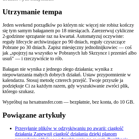
Utrzymanie tempa
Jeden weekend porządków po którym nic więcej nie robisz kończy
się tym samym bałaganem po 18 miesiącach. Zarezerwuj cykliczne
2-godzinne sprzątanie raz na kwartał. Automatyzuj oczywiste:
reguły lifecycle archiwizujące po 90 dniach, reguły czyszczące
Pobrane po 30 dniach. Zapisz miesięczny jednolinijkowiec — coś
jak „spojrzyj na wszystko w Pobranych lub Skrzynce i przenieś albo
usuń" — i rzeczywiście to rób.
Bałagan nie wynika z jednego złego działania; wynika z
niepowtarzania małych dobrych działań. Ustaw przypomnienie w
kalendarzu. Stosuj metodę czterech przejść. Twoje przyszłe ja
podziękuje Ci za każdym razem, gdy wyszukiwanie zwróci plik,
którego szukasz.
Wypróbuj na hexatransfer.com — bezpłatnie, bez konta, do 10 GB.
Powiązane artykuły
Przesyłanie plików w odzyskiwaniu po awarii: ciągłość
działania
Zapewnij ciągłość działania dzięki planom