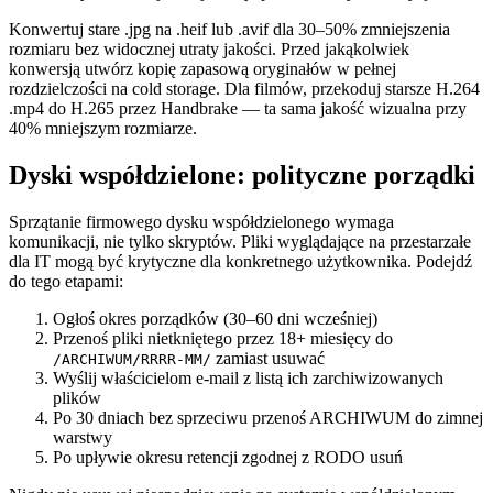
Konwertuj stare .jpg na .heif lub .avif dla 30–50% zmniejszenia
rozmiaru bez widocznej utraty jakości. Przed jakąkolwiek
konwersją utwórz kopię zapasową oryginałów w pełnej
rozdzielczości na cold storage. Dla filmów, przekoduj starsze H.264
.mp4 do H.265 przez Handbrake — ta sama jakość wizualna przy
40% mniejszym rozmiarze.
Dyski współdzielone: polityczne porządki
Sprzątanie firmowego dysku współdzielonego wymaga
komunikacji, nie tylko skryptów. Pliki wyglądające na przestarzałe
dla IT mogą być krytyczne dla konkretnego użytkownika. Podejdź
do tego etapami:
Ogłoś okres porządków (30–60 dni wcześniej)
Przenoś pliki nietkniętego przez 18+ miesięcy do
zamiast usuwać
/ARCHIWUM/RRRR-MM/
Wyślij właścicielom e-mail z listą ich zarchiwizowanych
plików
Po 30 dniach bez sprzeciwu przenoś ARCHIWUM do zimnej
warstwy
Po upływie okresu retencji zgodnej z RODO usuń