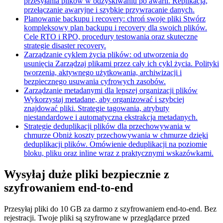
przesyłania plików w odzyskiwaniu po awarii. Replikacja,
przełączanie awaryjne i szybkie przywracanie danych.
Planowanie backupu i recovery: chroń swoje pliki
Stwórz
kompleksowy plan backupu i recovery dla swoich plików.
Cele RTO i RPO, procedury testowania oraz skuteczne
strategie disaster recovery.
Zarządzanie cyklem życia plików: od utworzenia do
usunięcia
Zarządzaj plikami przez cały ich cykl życia. Polityki
tworzenia, aktywnego użytkowania, archiwizacji i
bezpiecznego usuwania cyfrowych zasobów.
Zarządzanie metadanymi dla lepszej organizacji plików
Wykorzystaj metadane, aby organizować i szybciej
znajdować pliki. Strategie tagowania, atrybuty
niestandardowe i automatyczna ekstrakcja metadanych.
Strategie deduplikacji plików dla przechowywania w
chmurze
Obniż koszty przechowywania w chmurze dzięki
deduplikacji plików. Omówienie deduplikacji na poziomie
bloku, pliku oraz inline wraz z praktycznymi wskazówkami.
Wysyłaj duże pliki bezpiecznie z
szyfrowaniem end-to-end
Przesyłaj pliki do 10 GB za darmo z szyfrowaniem end-to-end. Bez
rejestracji. Twoje pliki są szyfrowane w przeglądarce przed