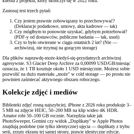
klienta z projektu, który skończył się w 2022 roku.
Zastosuj test trzech pytań:
Czy jestem prawnie zobowiązany to przechowywać?
(Deklaracje podatkowe, umowy, akta kadrowe — tak)
Czy mógłbym to ponownie uzyskać, gdybym potrzebował?
(PDF-y od dostawców, publiczne badania — tak, usuń)
Czy to było otwierane w ciągu ostatnich 2 lat? (Nie —
archiwizuj, nie trzymaj na gorącym storage)
Dla plików naprawdę-może-kiedyś-się-przydatnych archiwizuj
agresywnie. S3 Glacier Deep Archive za 0,00099 USD/GB/miesiąc
oznacza, że 1 TB kosztuje około 1 USD miesięcznie. Możesz sobie
pozwolić na dużo materiału „może" w cold storage — po prostu nie
powinien zaśmiecać aktywnego obszaru roboczego.
Kolekcje zdjęć i mediów
Biblioteki zdjęć rosną najszybciej. iPhone z 2026 roku produkuje 3–
5 MB na zdjęcie HEIC, 50–200 MB na klip wideo 4K HDR.
Amator robi 50–100 GB rocznie. Narzędzia takie jak
PhotoSweeper, Gemini czy widok „Duplikaty" w Apple Photos
znajdują podobne (nie tylko identyczne) ujęcia — duplikaty z trybu
serii, zrzuty ekranu tej samej strony, prawie identyczne edycje.