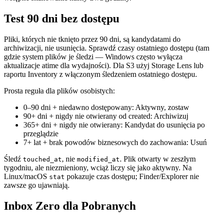
Test 90 dni bez dostępu
Pliki, których nie tknięto przez 90 dni, są kandydatami do
archiwizacji, nie usunięcia. Sprawdź czasy ostatniego dostępu (tam
gdzie system plików je śledzi — Windows często wyłącza
aktualizacje atime dla wydajności). Dla S3 użyj Storage Lens lub
raportu Inventory z włączonym śledzeniem ostatniego dostępu.
Prosta reguła dla plików osobistych:
0–90 dni + niedawno dostępowany: Aktywny, zostaw
90+ dni + nigdy nie otwierany od created: Archiwizuj
365+ dni + nigdy nie otwierany: Kandydat do usunięcia po
przeglądzie
7+ lat + brak powodów biznesowych do zachowania: Usuń
Śledź
, nie
. Plik otwarty w zeszłym
touched_at
modified_at
tygodniu, ale niezmieniony, wciąż liczy się jako aktywny. Na
Linux/macOS
pokazuje czas dostępu; Finder/Explorer nie
stat
zawsze go ujawniają.
Inbox Zero dla Pobranych