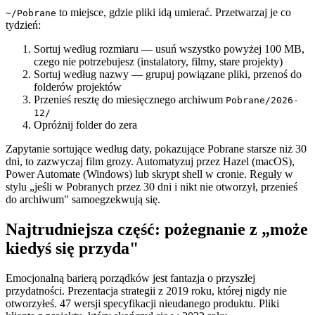
to miejsce, gdzie pliki idą umierać. Przetwarzaj je co
~/Pobrane
tydzień:
Sortuj według rozmiaru — usuń wszystko powyżej 100 MB,
czego nie potrzebujesz (instalatory, filmy, stare projekty)
Sortuj według nazwy — grupuj powiązane pliki, przenoś do
folderów projektów
Przenieś resztę do miesięcznego archiwum
Pobrane/2026-
12/
Opróżnij folder do zera
Zapytanie sortujące według daty, pokazujące Pobrane starsze niż 30
dni, to zazwyczaj film grozy. Automatyzuj przez Hazel (macOS),
Power Automate (Windows) lub skrypt shell w cronie. Reguły w
stylu „jeśli w Pobranych przez 30 dni i nikt nie otworzył, przenieś
do archiwum" samoegzekwują się.
Najtrudniejsza część: pożegnanie z „może
kiedyś się przyda"
Emocjonalną barierą porządków jest fantazja o przyszłej
przydatności. Prezentacja strategii z 2019 roku, której nigdy nie
otworzyłeś. 47 wersji specyfikacji nieudanego produktu. Pliki