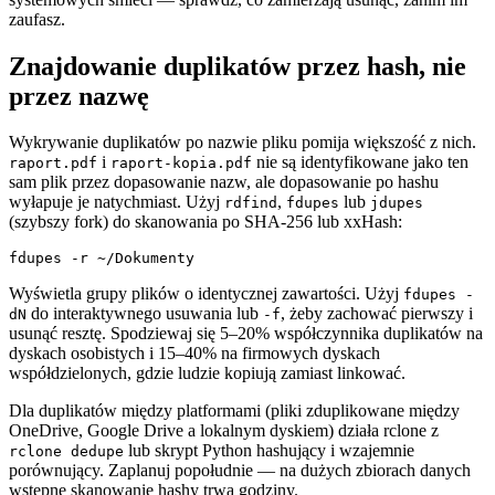
zaufasz.
Znajdowanie duplikatów przez hash, nie
przez nazwę
Wykrywanie duplikatów po nazwie pliku pomija większość z nich.
i
nie są identyfikowane jako ten
raport.pdf
raport-kopia.pdf
sam plik przez dopasowanie nazw, ale dopasowanie po hashu
wyłapuje je natychmiast. Użyj
,
lub
rdfind
fdupes
jdupes
(szybszy fork) do skanowania po SHA-256 lub xxHash:
Wyświetla grupy plików o identycznej zawartości. Użyj
fdupes -
do interaktywnego usuwania lub
, żeby zachować pierwszy i
dN
-f
usunąć resztę. Spodziewaj się 5–20% współczynnika duplikatów na
dyskach osobistych i 15–40% na firmowych dyskach
współdzielonych, gdzie ludzie kopiują zamiast linkować.
Dla duplikatów między platformami (pliki zduplikowane między
OneDrive, Google Drive a lokalnym dyskiem) działa rclone z
lub skrypt Python hashujący i wzajemnie
rclone dedupe
porównujący. Zaplanuj popołudnie — na dużych zbiorach danych
wstępne skanowanie hashy trwa godziny.