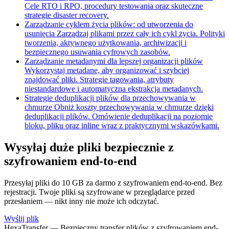
Cele RTO i RPO, procedury testowania oraz skuteczne
strategie disaster recovery.
Zarządzanie cyklem życia plików: od utworzenia do
usunięcia
Zarządzaj plikami przez cały ich cykl życia. Polityki
tworzenia, aktywnego użytkowania, archiwizacji i
bezpiecznego usuwania cyfrowych zasobów.
Zarządzanie metadanymi dla lepszej organizacji plików
Wykorzystaj metadane, aby organizować i szybciej
znajdować pliki. Strategie tagowania, atrybuty
niestandardowe i automatyczna ekstrakcja metadanych.
Strategie deduplikacji plików dla przechowywania w
chmurze
Obniż koszty przechowywania w chmurze dzięki
deduplikacji plików. Omówienie deduplikacji na poziomie
bloku, pliku oraz inline wraz z praktycznymi wskazówkami.
Wysyłaj duże pliki bezpiecznie z
szyfrowaniem end-to-end
Przesyłaj pliki do 10 GB za darmo z szyfrowaniem end-to-end. Bez
rejestracji. Twoje pliki są szyfrowane w przeglądarce przed
przesłaniem — nikt inny nie może ich odczytać.
Wyślij plik
HexaTransfer — Bezpieczny transfer plików z szyfrowaniem end-