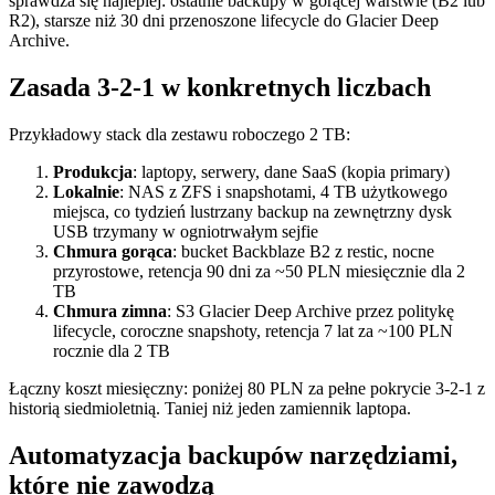
sprawdza się najlepiej: ostatnie backupy w gorącej warstwie (B2 lub
R2), starsze niż 30 dni przenoszone lifecycle do Glacier Deep
Archive.
Zasada 3-2-1 w konkretnych liczbach
Przykładowy stack dla zestawu roboczego 2 TB:
Produkcja
: laptopy, serwery, dane SaaS (kopia primary)
Lokalnie
: NAS z ZFS i snapshotami, 4 TB użytkowego
miejsca, co tydzień lustrzany backup na zewnętrzny dysk
USB trzymany w ogniotrwałym sejfie
Chmura gorąca
: bucket Backblaze B2 z restic, nocne
przyrostowe, retencja 90 dni za ~50 PLN miesięcznie dla 2
TB
Chmura zimna
: S3 Glacier Deep Archive przez politykę
lifecycle, coroczne snapshoty, retencja 7 lat za ~100 PLN
rocznie dla 2 TB
Łączny koszt miesięczny: poniżej 80 PLN za pełne pokrycie 3-2-1 z
historią siedmioletnią. Taniej niż jeden zamiennik laptopa.
Automatyzacja backupów narzędziami,
które nie zawodzą