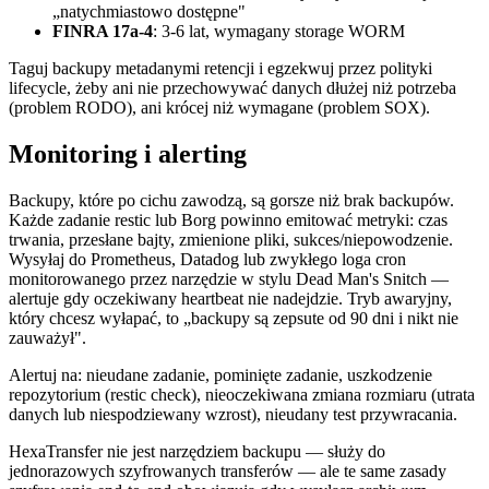
„natychmiastowo dostępne"
FINRA 17a-4
: 3-6 lat, wymagany storage WORM
Taguj backupy metadanymi retencji i egzekwuj przez polityki
lifecycle, żeby ani nie przechowywać danych dłużej niż potrzeba
(problem RODO), ani krócej niż wymagane (problem SOX).
Monitoring i alerting
Backupy, które po cichu zawodzą, są gorsze niż brak backupów.
Każde zadanie restic lub Borg powinno emitować metryki: czas
trwania, przesłane bajty, zmienione pliki, sukces/niepowodzenie.
Wysyłaj do Prometheus, Datadog lub zwykłego loga cron
monitorowanego przez narzędzie w stylu Dead Man's Snitch —
alertuje gdy oczekiwany heartbeat nie nadejdzie. Tryb awaryjny,
który chcesz wyłapać, to „backupy są zepsute od 90 dni i nikt nie
zauważył".
Alertuj na: nieudane zadanie, pominięte zadanie, uszkodzenie
repozytorium (restic check), nieoczekiwana zmiana rozmiaru (utrata
danych lub niespodziewany wzrost), nieudany test przywracania.
HexaTransfer nie jest narzędziem backupu — służy do
jednorazowych szyfrowanych transferów — ale te same zasady