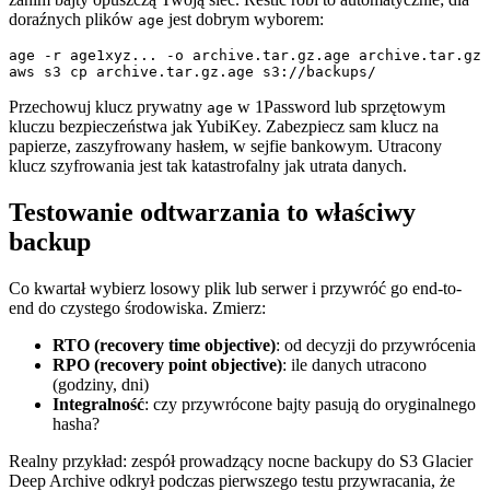
doraźnych plików
jest dobrym wyborem:
age
age -r age1xyz... -o archive.tar.gz.age archive.tar.gz

Przechowuj klucz prywatny
w 1Password lub sprzętowym
age
kluczu bezpieczeństwa jak YubiKey. Zabezpiecz sam klucz na
papierze, zaszyfrowany hasłem, w sejfie bankowym. Utracony
klucz szyfrowania jest tak katastrofalny jak utrata danych.
Testowanie odtwarzania to właściwy
backup
Co kwartał wybierz losowy plik lub serwer i przywróć go end-to-
end do czystego środowiska. Zmierz:
RTO (recovery time objective)
: od decyzji do przywrócenia
RPO (recovery point objective)
: ile danych utracono
(godziny, dni)
Integralność
: czy przywrócone bajty pasują do oryginalnego
hasha?
Realny przykład: zespół prowadzący nocne backupy do S3 Glacier
Deep Archive odkrył podczas pierwszego testu przywracania, że