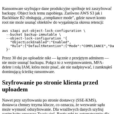
Ransomware szyfrujące dane produkcyjne spróbuje też zaszyfrować
backupy. Object lock temu zapobiega. Zarówno AWS S3 jak i
Backblaze B2 obsługują „compliance mode", gdzie nawet konto
root nie może usunąć obiektów do wygaśnięcia okresu retencji:
aws s3api put-object-lock-configuration \

  --bucket backup-immutable \

  --object-lock-configuration '{

    "ObjectLockEnabled":"Enabled",

    "Rule":{"DefaultRetention":{"Mode":"COMPLIANCE","Da
Przez 30 dni po uploadzie nikt — łącznie z przejętym adminem —
nie może usunąć backupu. Połącz to z wersjonowaniem, MFA-
delete i rolą IAM, która może pisać, ale nie nadpisywać, i zamknąłeś
dominującą ścieżkę ransomware.
Szyfrowanie po stronie klienta przed
uploadem
Nawet przy szyfrowaniu po stronie dostawcy (SSE-KMS),
dostawca chmury trzyma klucze, co oznacza, że wezwanie sądu
może wymusić odszyfrowanie. Dla wrażliwych danych szyfruj
zanim bajty opuszczą Twoją sieć. Restic robi to automatycznie; dla