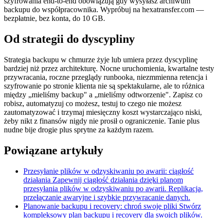
szyfrowania end-to-end obowiązują gdy wysyłasz archiwum
backupu do współpracownika. Wypróbuj na hexatransfer.com —
bezpłatnie, bez konta, do 10 GB.
Od strategii do dyscypliny
Strategia backupu w chmurze żyje lub umiera przez dyscyplinę
bardziej niż przez architekturę. Nocne uruchomienia, kwartalne testy
przywracania, roczne przeglądy runbooka, niezmmienna retencja i
szyfrowanie po stronie klienta nie są spektakularne, ale to różnica
między „mieliśmy backup" a „mieliśmy odtworzenie". Zapisz co
robisz, automatyzuj co możesz, testuj to czego nie możesz
zautomatyzować i trzymaj miesięczny koszt wystarczająco niski,
żeby nikt z finansów nigdy nie prosił o ograniczenie. Tanie plus
nudne bije drogie plus sprytne za każdym razem.
Powiązane artykuły
Przesyłanie plików w odzyskiwaniu po awarii: ciągłość
działania
Zapewnij ciągłość działania dzięki planom
przesyłania plików w odzyskiwaniu po awarii. Replikacja,
przełączanie awaryjne i szybkie przywracanie danych.
Planowanie backupu i recovery: chroń swoje pliki
Stwórz
kompleksowy plan backupu i recovery dla swoich plików.