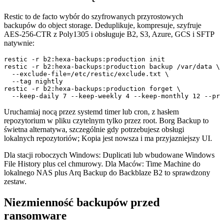
Restic to de facto wybór do szyfrowanych przyrostowych
backupów do object storage. Deduplikuje, kompresuje, szyfruje
AES-256-CTR z Poly1305 i obsługuje B2, S3, Azure, GCS i SFTP
natywnie:
restic -r b2:hexa-backups:production init

restic -r b2:hexa-backups:production backup /var/data \

  --exclude-file=/etc/restic/exclude.txt \

  --tag nightly

restic -r b2:hexa-backups:production forget \

Uruchamiaj nocą przez systemd timer lub cron, z hasłem
repozytorium w pliku czytelnym tylko przez root. Borg Backup to
świetna alternatywa, szczególnie gdy potrzebujesz obsługi
lokalnych repozytoriów; Kopia jest nowsza i ma przyjazniejszy UI.
Dla stacji roboczych Windows: Duplicati lub wbudowane Windows
File History plus cel chmurowy. Dla Maców: Time Machine do
lokalnego NAS plus Arq Backup do Backblaze B2 to sprawdzony
zestaw.
Niezmienność backupów przed
ransomware