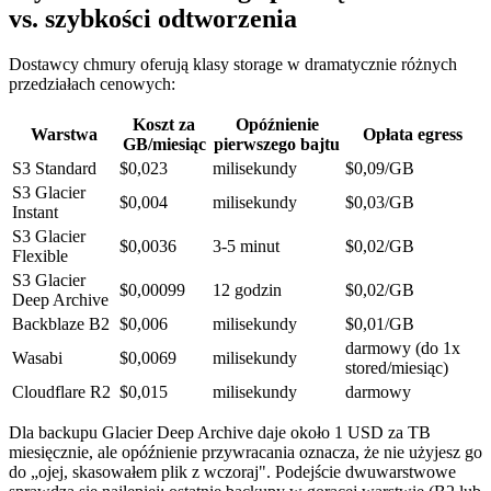
vs. szybkości odtworzenia
Dostawcy chmury oferują klasy storage w dramatycznie różnych
przedziałach cenowych:
Koszt za
Opóźnienie
Warstwa
Opłata egress
GB/miesiąc
pierwszego bajtu
S3 Standard
$0,023
milisekundy
$0,09/GB
S3 Glacier
$0,004
milisekundy
$0,03/GB
Instant
S3 Glacier
$0,0036
3-5 minut
$0,02/GB
Flexible
S3 Glacier
$0,00099
12 godzin
$0,02/GB
Deep Archive
Backblaze B2
$0,006
milisekundy
$0,01/GB
darmowy (do 1x
Wasabi
$0,0069
milisekundy
stored/miesiąc)
Cloudflare R2
$0,015
milisekundy
darmowy
Dla backupu Glacier Deep Archive daje około 1 USD za TB
miesięcznie, ale opóźnienie przywracania oznacza, że nie użyjesz go
do „ojej, skasowałem plik z wczoraj". Podejście dwuwarstwowe