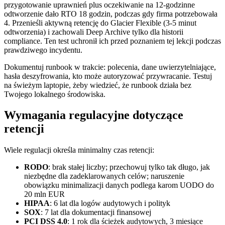
przygotowanie uprawnień plus oczekiwanie na 12-godzinne
odtworzenie dało RTO 18 godzin, podczas gdy firma potrzebowała
4. Przenieśli aktywną retencję do Glacier Flexible (3-5 minut
odtworzenia) i zachowali Deep Archive tylko dla historii
compliance. Ten test uchronił ich przed poznaniem tej lekcji podczas
prawdziwego incydentu.
Dokumentuj runbook w trakcie: polecenia, dane uwierzytelniające,
hasła deszyfrowania, kto może autoryzować przywracanie. Testuj
na świeżym laptopie, żeby wiedzieć, że runbook działa bez
Twojego lokalnego środowiska.
Wymagania regulacyjne dotyczące
retencji
Wiele regulacji określa minimalny czas retencji:
RODO
: brak stałej liczby; przechowuj tylko tak długo, jak
niezbędne dla zadeklarowanych celów; naruszenie
obowiązku minimalizacji danych podlega karom UODO do
20 mln EUR
HIPAA
: 6 lat dla logów audytowych i polityk
SOX
: 7 lat dla dokumentacji finansowej
PCI DSS 4.0
: 1 rok dla ścieżek audytowych, 3 miesiące