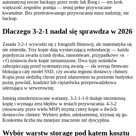
automatyzuj nocne backupy przez restic lub Borg i — ten krok
większość zespołów pomija — testuj pełne przywracanie
kwartalnie. Bez przetestowanego przywracania masz nadzieję, nie
backup.
Dlaczego 3-2-1 nadal się sprawdza w 2026
Zasada 3-2-1 wywodzi się z fotografii filmowej, ale matematyka się
nie zmieniła. Trzy kopie dają wystarczającą redundancję — każda
pojedyncza awaria (crash dysku, ransomware, przypadkowe
rm -
) zostawia dwie kopie nienaruszone. Dwa typy nośników
rf
zabezpieczają przed systematyczną awarią — zła wersja firmware
blokująca cały model SSD, czy awaria regionu dostawcy chmury.
Kopia poza siedzibą chroni przed zdarzeniem na poziomie budynku:
pożar, powódź, kradzież lub ciężarówka przeprowadzkowa
uderzająca w serwerownię.
Istnieją zmodernizowane warianty. 3-2-1-1-0 dodaje niezmienną
kopię i wymaga zera błędów w testach przywracania. 4-3-2
(stosowany przez wielu MSP) trzyma cztery kopie u dwóch
dostawców chmury. Wybierz jeden, udokumentuj, trzymaj się go.
Konkretna liczba ma mniejsze znaczenie niż dyscyplina.
Wybór warstw storage pod kątem kosztu