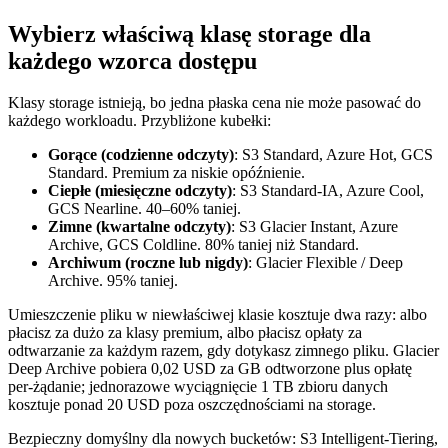
Wybierz właściwą klasę storage dla
każdego wzorca dostępu
Klasy storage istnieją, bo jedna płaska cena nie może pasować do
każdego workloadu. Przybliżone kubełki:
Gorące (codzienne odczyty)
: S3 Standard, Azure Hot, GCS
Standard. Premium za niskie opóźnienie.
Ciepłe (miesięczne odczyty)
: S3 Standard-IA, Azure Cool,
GCS Nearline. 40–60% taniej.
Zimne (kwartalne odczyty)
: S3 Glacier Instant, Azure
Archive, GCS Coldline. 80% taniej niż Standard.
Archiwum (roczne lub nigdy)
: Glacier Flexible / Deep
Archive. 95% taniej.
Umieszczenie pliku w niewłaściwej klasie kosztuje dwa razy: albo
płacisz za dużo za klasy premium, albo płacisz opłaty za
odtwarzanie za każdym razem, gdy dotykasz zimnego pliku. Glacier
Deep Archive pobiera 0,02 USD za GB odtworzone plus opłatę
per-żądanie; jednorazowe wyciągnięcie 1 TB zbioru danych
kosztuje ponad 20 USD poza oszczędnościami na storage.
Bezpieczny domyślny dla nowych bucketów: S3 Intelligent-Tiering,