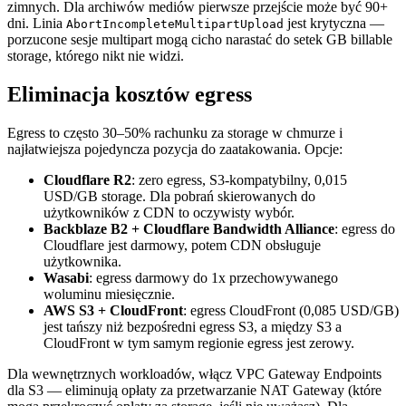
zimnych. Dla archiwów mediów pierwsze przejście może być 90+
dni. Linia
jest krytyczna —
AbortIncompleteMultipartUpload
porzucone sesje multipart mogą cicho narastać do setek GB billable
storage, którego nikt nie widzi.
Eliminacja kosztów egress
Egress to często 30–50% rachunku za storage w chmurze i
najłatwiejsza pojedyncza pozycja do zaatakowania. Opcje:
Cloudflare R2
: zero egress, S3-kompatybilny, 0,015
USD/GB storage. Dla pobrań skierowanych do
użytkowników z CDN to oczywisty wybór.
Backblaze B2 + Cloudflare Bandwidth Alliance
: egress do
Cloudflare jest darmowy, potem CDN obsługuje
użytkownika.
Wasabi
: egress darmowy do 1x przechowywanego
woluminu miesięcznie.
AWS S3 + CloudFront
: egress CloudFront (0,085 USD/GB)
jest tańszy niż bezpośredni egress S3, a między S3 a
CloudFront w tym samym regionie egress jest zerowy.
Dla wewnętrznych workloadów, włącz VPC Gateway Endpoints
dla S3 — eliminują opłaty za przetwarzanie NAT Gateway (które