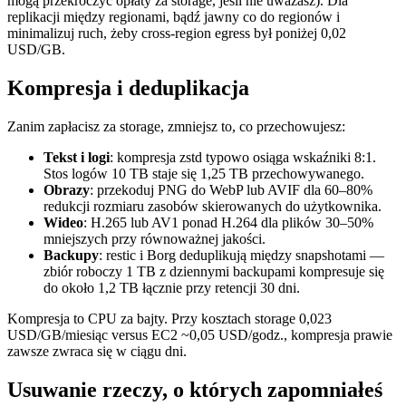
mogą przekroczyć opłaty za storage, jeśli nie uważasz). Dla
replikacji między regionami, bądź jawny co do regionów i
minimalizuj ruch, żeby cross-region egress był poniżej 0,02
USD/GB.
Kompresja i deduplikacja
Zanim zapłacisz za storage, zmniejsz to, co przechowujesz:
Tekst i logi
: kompresja zstd typowo osiąga wskaźniki 8:1.
Stos logów 10 TB staje się 1,25 TB przechowywanego.
Obrazy
: przekoduj PNG do WebP lub AVIF dla 60–80%
redukcji rozmiaru zasobów skierowanych do użytkownika.
Wideo
: H.265 lub AV1 ponad H.264 dla plików 30–50%
mniejszych przy równoważnej jakości.
Backupy
: restic i Borg deduplikują między snapshotami —
zbiór roboczy 1 TB z dziennymi backupami kompresuje się
do około 1,2 TB łącznie przy retencji 30 dni.
Kompresja to CPU za bajty. Przy kosztach storage 0,023
USD/GB/miesiąc versus EC2 ~0,05 USD/godz., kompresja prawie
zawsze zwraca się w ciągu dni.
Usuwanie rzeczy, o których zapomniałeś