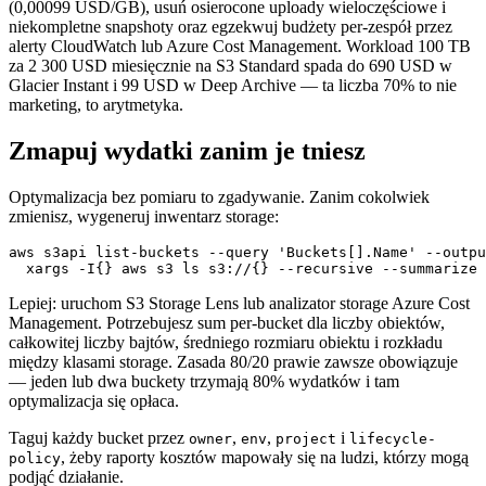
(0,00099 USD/GB), usuń osierocone uploady wieloczęściowe i
niekompletne snapshoty oraz egzekwuj budżety per-zespół przez
alerty CloudWatch lub Azure Cost Management. Workload 100 TB
za 2 300 USD miesięcznie na S3 Standard spada do 690 USD w
Glacier Instant i 99 USD w Deep Archive — ta liczba 70% to nie
marketing, to arytmetyka.
Zmapuj wydatki zanim je tniesz
Optymalizacja bez pomiaru to zgadywanie. Zanim cokolwiek
zmienisz, wygeneruj inwentarz storage:
aws s3api list-buckets --query 'Buckets[].Name' --outpu
Lepiej: uruchom S3 Storage Lens lub analizator storage Azure Cost
Management. Potrzebujesz sum per-bucket dla liczby obiektów,
całkowitej liczby bajtów, średniego rozmiaru obiektu i rozkładu
między klasami storage. Zasada 80/20 prawie zawsze obowiązuje
— jeden lub dwa buckety trzymają 80% wydatków i tam
optymalizacja się opłaca.
Taguj każdy bucket przez
,
,
i
owner
env
project
lifecycle-
, żeby raporty kosztów mapowały się na ludzi, którzy mogą
policy
podjąć działanie.