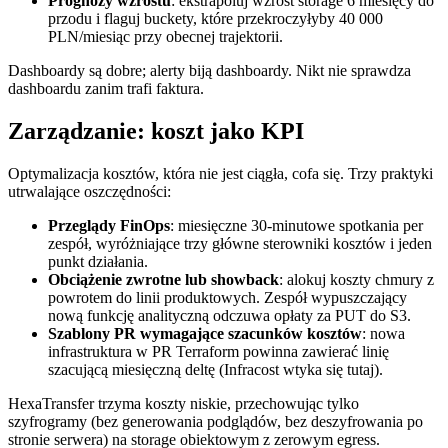
Prognozy wzrostu
: ekstrapoluj wzrost storage 6 miesięcy do
przodu i flaguj buckety, które przekroczyłyby 40 000
PLN/miesiąc przy obecnej trajektorii.
Dashboardy są dobre; alerty biją dashboardy. Nikt nie sprawdza
dashboardu zanim trafi faktura.
Zarządzanie: koszt jako KPI
Optymalizacja kosztów, która nie jest ciągła, cofa się. Trzy praktyki
utrwalające oszczędności:
Przeglądy FinOps
: miesięczne 30-minutowe spotkania per
zespół, wyróżniające trzy główne sterowniki kosztów i jeden
punkt działania.
Obciążenie zwrotne lub showback
: alokuj koszty chmury z
powrotem do linii produktowych. Zespół wypuszczający
nową funkcję analityczną odczuwa opłaty za PUT do S3.
Szablony PR wymagające szacunków kosztów
: nowa
infrastruktura w PR Terraform powinna zawierać linię
szacującą miesięczną deltę (Infracost wtyka się tutaj).
HexaTransfer trzyma koszty niskie, przechowując tylko
szyfrogramy (bez generowania podglądów, bez deszyfrowania po
stronie serwera) na storage obiektowym z zerowym egress.