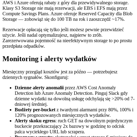
AWS i Azure oferują rabaty z góry dla przewidywalnego storage.
Klasy S3 Storage nie mają rezerwacji, ale EBS i EFS mają przez
Compute Savings Plans. Azure oferuje Reserved Capacity dla Blob
Storage — zobowiąż się do 100 TB na rok i zaoszczędź ~17%.
Rezerwacje opłacają się tylko jeśli możesz pewnie przewidzieć
użycie. Jeśli nadal optymalizujesz, najpierw to zrób.
Zarezerwowana pojemność na nieefektywnym storage to po prostu
przedpłata odpadków.
Monitoring i alerty wydatków
Miesięczny przegląd kosztów jest za późno — potrzebujesz
dziennych sygnałów. Skonfiguruj:
Dzienne alerty anomalii
przez AWS Cost Anomaly
Detection lub Azure Anomaly Detection. Pinguj Slack gdy
dzienne wydatki na dowolną usługę odchylają się >20% od 7-
dniowej średniej.
Budżety per-bucket
z twardymi alarmami przy 80%, 100% i
120% prognozowanych miesięcznych wydatków.
Alerty skoku egress
: ruch GET na dowolnym pojedynczym
buckecie przekraczający 2x bazowy w godzinę to odcisk
palca wyciekłego URL lub scrapera.