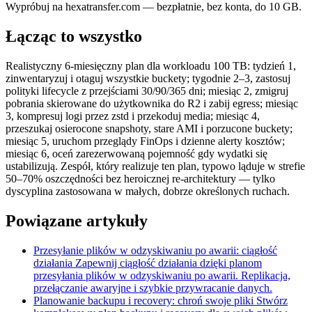
Wypróbuj na hexatransfer.com — bezpłatnie, bez konta, do 10 GB.
Łącząc to wszystko
Realistyczny 6-miesięczny plan dla workloadu 100 TB: tydzień 1,
zinwentaryzuj i otaguj wszystkie buckety; tygodnie 2–3, zastosuj
polityki lifecycle z przejściami 30/90/365 dni; miesiąc 2, zmigruj
pobrania skierowane do użytkownika do R2 i zabij egress; miesiąc
3, kompresuj logi przez zstd i przekoduj media; miesiąc 4,
przeszukaj osierocone snapshoty, stare AMI i porzucone buckety;
miesiąc 5, uruchom przeglądy FinOps i dzienne alerty kosztów;
miesiąc 6, oceń zarezerwowaną pojemność gdy wydatki się
ustabilizują. Zespół, który realizuje ten plan, typowo ląduje w strefie
50–70% oszczędności bez heroicznej re-architektury — tylko
dyscyplina zastosowana w małych, dobrze określonych ruchach.
Powiązane artykuły
Przesyłanie plików w odzyskiwaniu po awarii: ciągłość
działania
Zapewnij ciągłość działania dzięki planom
przesyłania plików w odzyskiwaniu po awarii. Replikacja,
przełączanie awaryjne i szybkie przywracanie danych.
Planowanie backupu i recovery: chroń swoje pliki
Stwórz