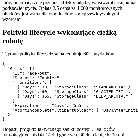
który automatycznie przenosi obiekty między warstwami dostępu na
podstawie użycia. Opłata 2,5 centa za 1 000 monitorowanych
obiektów jest warta dla workloadów z nieprzewidywalnymi
wzorcami.
Polityki lifecycle wykonujące ciężką
robotę
Typowa polityka lifecycle sama redukuje 60% wydatków:
{

  "Rules": [{

    "ID": "age-out",

    "Status": "Enabled",

    "Transitions": [

      { "Days": 30,  "StorageClass": "STANDARD_IA" },

      { "Days": 90,  "StorageClass": "GLACIER_IR" },

      { "Days": 365, "StorageClass": "DEEP_ARCHIVE" }

    ],

    "Expiration": { "Days": 2555 },

    "AbortIncompleteMultipartUpload": { "DaysAfterIniti
  }]

Dopasuj progi do faktycznego zaniku dostępu. Dla logów
transakcyjnych działa 14 dni gorących, 30 dni ciepłych, 90 dni