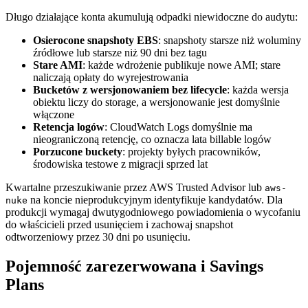
Długo działające konta akumulują odpadki niewidoczne do audytu:
Osierocone snapshoty EBS
: snapshoty starsze niż woluminy
źródłowe lub starsze niż 90 dni bez tagu
Stare AMI
: każde wdrożenie publikuje nowe AMI; stare
naliczają opłaty do wyrejestrowania
Bucketów z wersjonowaniem bez lifecycle
: każda wersja
obiektu liczy do storage, a wersjonowanie jest domyślnie
włączone
Retencja logów
: CloudWatch Logs domyślnie ma
nieograniczoną retencję, co oznacza lata billable logów
Porzucone buckety
: projekty byłych pracowników,
środowiska testowe z migracji sprzed lat
Kwartalne przeszukiwanie przez AWS Trusted Advisor lub
aws-
na koncie nieprodukcyjnym identyfikuje kandydatów. Dla
nuke
produkcji wymagaj dwutygodniowego powiadomienia o wycofaniu
do właścicieli przed usunięciem i zachowaj snapshot
odtworzeniowy przez 30 dni po usunięciu.
Pojemność zarezerwowana i Savings
Plans