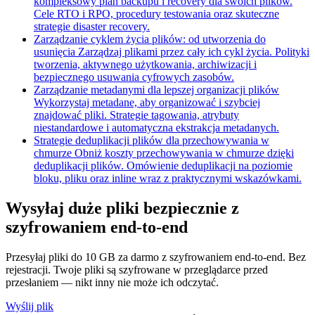
kompleksowy plan backupu i recovery dla swoich plików.
Cele RTO i RPO, procedury testowania oraz skuteczne
strategie disaster recovery.
Zarządzanie cyklem życia plików: od utworzenia do
usunięcia
Zarządzaj plikami przez cały ich cykl życia. Polityki
tworzenia, aktywnego użytkowania, archiwizacji i
bezpiecznego usuwania cyfrowych zasobów.
Zarządzanie metadanymi dla lepszej organizacji plików
Wykorzystaj metadane, aby organizować i szybciej
znajdować pliki. Strategie tagowania, atrybuty
niestandardowe i automatyczna ekstrakcja metadanych.
Strategie deduplikacji plików dla przechowywania w
chmurze
Obniż koszty przechowywania w chmurze dzięki
deduplikacji plików. Omówienie deduplikacji na poziomie
bloku, pliku oraz inline wraz z praktycznymi wskazówkami.
Wysyłaj duże pliki bezpiecznie z
szyfrowaniem end-to-end
Przesyłaj pliki do 10 GB za darmo z szyfrowaniem end-to-end. Bez
rejestracji. Twoje pliki są szyfrowane w przeglądarce przed
przesłaniem — nikt inny nie może ich odczytać.
Wyślij plik