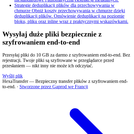
Strategie deduplikacji plików dla przechowywania w
chmurze
Obniż koszty przechowywania w chmurze dzięki
deduplikacji plików. Omówienie deduplikacji na poziomie
bloku, pliku oraz inline wraz z praktycznymi wskazówkami.
Wysyłaj duże pliki bezpiecznie z
szyfrowaniem end-to-end
Przesyłaj pliki do 10 GB za darmo z szyfrowaniem end-to-end. Bez
rejestracji. Twoje pliki są szyfrowane w przeglądarce przed
przesłaniem — nikt inny nie może ich odczytać.
Wyślij plik
HexaTransfer — Bezpieczny transfer plików z szyfrowaniem end-
to-end.
·
Stworzone przez Gaprod we Francji