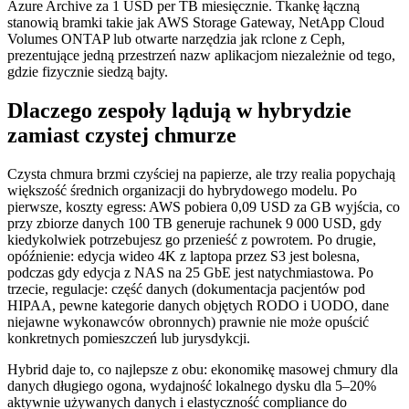
Azure Archive za 1 USD per TB miesięcznie. Tkankę łączną
stanowią bramki takie jak AWS Storage Gateway, NetApp Cloud
Volumes ONTAP lub otwarte narzędzia jak rclone z Ceph,
prezentujące jedną przestrzeń nazw aplikacjom niezależnie od tego,
gdzie fizycznie siedzą bajty.
Dlaczego zespoły lądują w hybrydzie
zamiast czystej chmurze
Czysta chmura brzmi czyściej na papierze, ale trzy realia popychają
większość średnich organizacji do hybrydowego modelu. Po
pierwsze, koszty egress: AWS pobiera 0,09 USD za GB wyjścia, co
przy zbiorze danych 100 TB generuje rachunek 9 000 USD, gdy
kiedykolwiek potrzebujesz go przenieść z powrotem. Po drugie,
opóźnienie: edycja wideo 4K z laptopa przez S3 jest bolesna,
podczas gdy edycja z NAS na 25 GbE jest natychmiastowa. Po
trzecie, regulacje: część danych (dokumentacja pacjentów pod
HIPAA, pewne kategorie danych objętych RODO i UODO, dane
niejawne wykonawców obronnych) prawnie nie może opuścić
konkretnych pomieszczeń lub jurysdykcji.
Hybrid daje to, co najlepsze z obu: ekonomikę masowej chmury dla
danych długiego ogona, wydajność lokalnego dysku dla 5–20%
aktywnie używanych danych i elastyczność compliance do