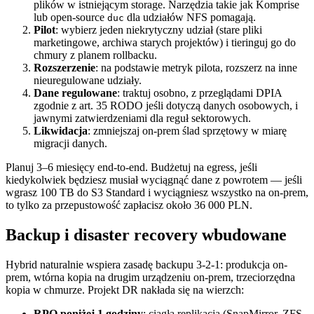
plików w istniejącym storage. Narzędzia takie jak Komprise
lub open-source
dla udziałów NFS pomagają.
duc
Pilot
: wybierz jeden niekrytyczny udział (stare pliki
marketingowe, archiwa starych projektów) i tieringuj go do
chmury z planem rollbacku.
Rozszerzenie
: na podstawie metryk pilota, rozszerz na inne
nieuregulowane udziały.
Dane regulowane
: traktuj osobno, z przeglądami DPIA
zgodnie z art. 35 RODO jeśli dotyczą danych osobowych, i
jawnymi zatwierdzeniami dla reguł sektorowych.
Likwidacja
: zmniejszaj on-prem ślad sprzętowy w miarę
migracji danych.
Planuj 3–6 miesięcy end-to-end. Budżetuj na egress, jeśli
kiedykolwiek będziesz musiał wyciągnąć dane z powrotem — jeśli
wgrasz 100 TB do S3 Standard i wyciągniesz wszystko na on-prem,
to tylko za przepustowość zapłacisz około 36 000 PLN.
Backup i disaster recovery wbudowane
Hybrid naturalnie wspiera zasadę backupu 3-2-1: produkcja on-
prem, wtórna kopia na drugim urządzeniu on-prem, trzeciorzędna
kopia w chmurze. Projekt DR nakłada się na wierzch:
RPO poniżej 1 godziny
: ciągła replikacja (SnapMirror, ZFS