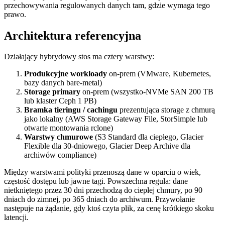
przechowywania regulowanych danych tam, gdzie wymaga tego
prawo.
Architektura referencyjna
Działający hybrydowy stos ma cztery warstwy:
Produkcyjne workloady
on-prem (VMware, Kubernetes,
bazy danych bare-metal)
Storage primary
on-prem (wszystko-NVMe SAN 200 TB
lub klaster Ceph 1 PB)
Bramka tieringu / cachingu
prezentująca storage z chmurą
jako lokalny (AWS Storage Gateway File, StorSimple lub
otwarte montowania rclone)
Warstwy chmurowe
(S3 Standard dla ciepłego, Glacier
Flexible dla 30-dniowego, Glacier Deep Archive dla
archiwów compliance)
Między warstwami polityki przenoszą dane w oparciu o wiek,
częstość dostępu lub jawne tagi. Powszechna reguła: dane
nietkniętego przez 30 dni przechodzą do ciepłej chmury, po 90
dniach do zimnej, po 365 dniach do archiwum. Przywołanie
następuje na żądanie, gdy ktoś czyta plik, za cenę krótkiego skoku
latencji.