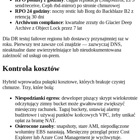
send/receive, Ceph rbd-mirror) po stronie chmurowej
RPO 24 godziny
: nocny restic lub Borg do Backblaze B2 z
retencją 30 dni
Archiwum compliance
: kwartalne zrzuty do Glacier Deep
Archive z Object Lock przez 7 lat
Dla DR testuj failover regionu lub dostawcy przynajmniej raz w
roku. Pierwszy test zawsze coś znajdzie — zazwyczaj DNS,
nieaktualne dane uwierzytelniające lub nieudokumentowana
zależność od usługi on-prem.
Kontrola kosztów
Hybrid wprowadza pułapki kosztowe, których brakuje czystej
chmurze. Trzy, które bolą:
Niespodzianki egress
: deweloper piszący skrypt wielokrotnie
odczytujący zimny bucket może gwałtownie zwiększyć
miesięczny rachunek. Taguj buckety, ustawiaj alarmy
budżetowe i używaj punktów końcowych VPC, żeby unikać
opłat za bramę NAT.
Osierocone zasoby
: snapshoty, stare AMI, niepodłączone
woluminy EBS narastają. Miesięczny przegląd przez Cost
Explorer lub Azure Cost Management je wychwytuje.