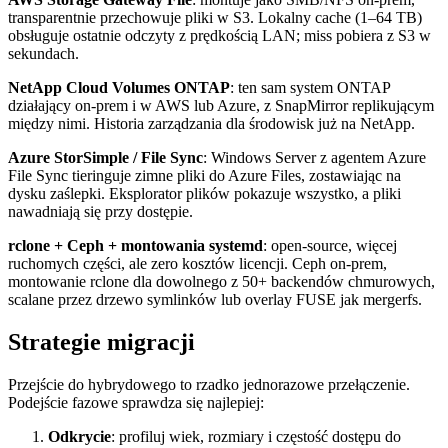
transparentnie przechowuje pliki w S3. Lokalny cache (1–64 TB)
obsługuje ostatnie odczyty z prędkością LAN; miss pobiera z S3 w
sekundach.
NetApp Cloud Volumes ONTAP
: ten sam system ONTAP
działający on-prem i w AWS lub Azure, z SnapMirror replikującym
między nimi. Historia zarządzania dla środowisk już na NetApp.
Azure StorSimple / File Sync
: Windows Server z agentem Azure
File Sync tieringuje zimne pliki do Azure Files, zostawiając na
dysku zaślepki. Eksplorator plików pokazuje wszystko, a pliki
nawadniają się przy dostępie.
rclone + Ceph + montowania systemd
: open-source, więcej
ruchomych części, ale zero kosztów licencji. Ceph on-prem,
montowanie rclone dla dowolnego z 50+ backendów chmurowych,
scalane przez drzewo symlinków lub overlay FUSE jak mergerfs.
Strategie migracji
Przejście do hybrydowego to rzadko jednorazowe przełączenie.
Podejście fazowe sprawdza się najlepiej:
Odkrycie
: profiluj wiek, rozmiary i częstość dostępu do