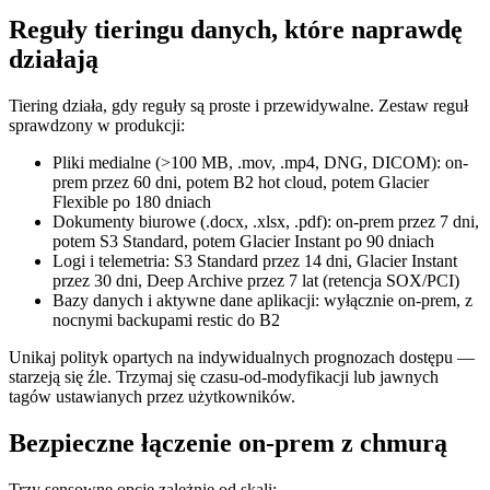
Reguły tieringu danych, które naprawdę
działają
Tiering działa, gdy reguły są proste i przewidywalne. Zestaw reguł
sprawdzony w produkcji:
Pliki medialne (>100 MB, .mov, .mp4, DNG, DICOM): on-
prem przez 60 dni, potem B2 hot cloud, potem Glacier
Flexible po 180 dniach
Dokumenty biurowe (.docx, .xlsx, .pdf): on-prem przez 7 dni,
potem S3 Standard, potem Glacier Instant po 90 dniach
Logi i telemetria: S3 Standard przez 14 dni, Glacier Instant
przez 30 dni, Deep Archive przez 7 lat (retencja SOX/PCI)
Bazy danych i aktywne dane aplikacji: wyłącznie on-prem, z
nocnymi backupami restic do B2
Unikaj polityk opartych na indywidualnych prognozach dostępu —
starzeją się źle. Trzymaj się czasu-od-modyfikacji lub jawnych
tagów ustawianych przez użytkowników.
Bezpieczne łączenie on-prem z chmurą
Trzy sensowne opcje zależnie od skali: