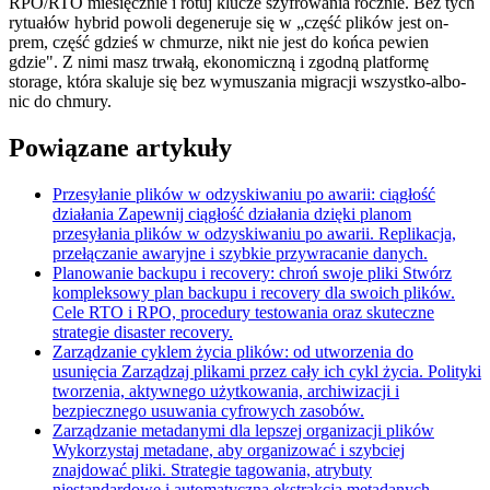
RPO/RTO miesięcznie i rotuj klucze szyfrowania rocznie. Bez tych
rytuałów hybrid powoli degeneruje się w „część plików jest on-
prem, część gdzieś w chmurze, nikt nie jest do końca pewien
gdzie". Z nimi masz trwałą, ekonomiczną i zgodną platformę
storage, która skaluje się bez wymuszania migracji wszystko-albo-
nic do chmury.
Powiązane artykuły
Przesyłanie plików w odzyskiwaniu po awarii: ciągłość
działania
Zapewnij ciągłość działania dzięki planom
przesyłania plików w odzyskiwaniu po awarii. Replikacja,
przełączanie awaryjne i szybkie przywracanie danych.
Planowanie backupu i recovery: chroń swoje pliki
Stwórz
kompleksowy plan backupu i recovery dla swoich plików.
Cele RTO i RPO, procedury testowania oraz skuteczne
strategie disaster recovery.
Zarządzanie cyklem życia plików: od utworzenia do
usunięcia
Zarządzaj plikami przez cały ich cykl życia. Polityki
tworzenia, aktywnego użytkowania, archiwizacji i
bezpiecznego usuwania cyfrowych zasobów.
Zarządzanie metadanymi dla lepszej organizacji plików
Wykorzystaj metadane, aby organizować i szybciej
znajdować pliki. Strategie tagowania, atrybuty
niestandardowe i automatyczna ekstrakcja metadanych.