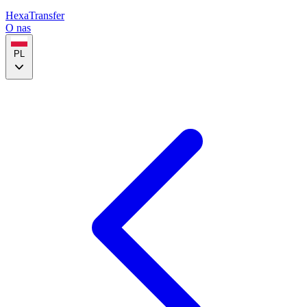
HexaTransfer
O nas
PL