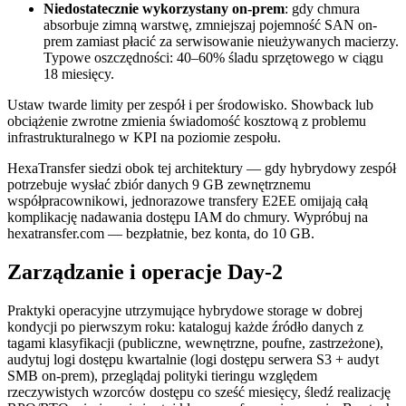
Niedostatecznie wykorzystany on-prem
: gdy chmura
absorbuje zimną warstwę, zmniejszaj pojemność SAN on-
prem zamiast płacić za serwisowanie nieużywanych macierzy.
Typowe oszczędności: 40–60% śladu sprzętowego w ciągu
18 miesięcy.
Ustaw twarde limity per zespół i per środowisko. Showback lub
obciążenie zwrotne zmienia świadomość kosztową z problemu
infrastrukturalnego w KPI na poziomie zespołu.
HexaTransfer siedzi obok tej architektury — gdy hybrydowy zespół
potrzebuje wysłać zbiór danych 9 GB zewnętrznemu
współpracownikowi, jednorazowe transfery E2EE omijają całą
komplikację nadawania dostępu IAM do chmury. Wypróbuj na
hexatransfer.com — bezpłatnie, bez konta, do 10 GB.
Zarządzanie i operacje Day-2
Praktyki operacyjne utrzymujące hybrydowe storage w dobrej
kondycji po pierwszym roku: kataloguj każde źródło danych z
tagami klasyfikacji (publiczne, wewnętrzne, poufne, zastrzeżone),
audytuj logi dostępu kwartalnie (logi dostępu serwera S3 + audyt
SMB on-prem), przeglądaj polityki tieringu względem
rzeczywistych wzorców dostępu co sześć miesięcy, śledź realizację