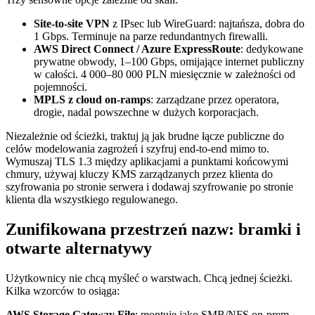
Site-to-site VPN
z IPsec lub WireGuard: najtańsza, dobra do
1 Gbps. Terminuje na parze redundantnych firewalli.
AWS Direct Connect / Azure ExpressRoute
: dedykowane
prywatne obwody, 1–100 Gbps, omijające internet publiczny
w całości. 4 000–80 000 PLN miesięcznie w zależności od
pojemności.
MPLS z cloud on-ramps
: zarządzane przez operatora,
drogie, nadal powszechne w dużych korporacjach.
Niezależnie od ścieżki, traktuj ją jak brudne łącze publiczne do
celów modelowania zagrożeń i szyfruj end-to-end mimo to.
Wymuszaj TLS 1.3 między aplikacjami a punktami końcowymi
chmury, używaj kluczy KMS zarządzanych przez klienta do
szyfrowania po stronie serwera i dodawaj szyfrowanie po stronie
klienta dla wszystkiego regulowanego.
Zunifikowana przestrzeń nazw: bramki i
otwarte alternatywy
Użytkownicy nie chcą myśleć o warstwach. Chcą jednej ścieżki.
Kilka wzorców to osiąga:
AWS Storage Gateway File
: montuje jako SMB/NFS on-prem,