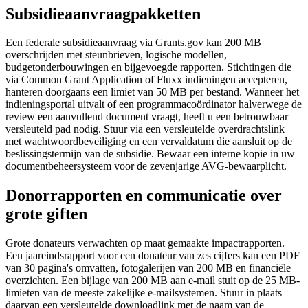
Subsidie­aanvraagpakketten
Een federale subsidieaanvraag via Grants.gov kan 200 MB
overschrijden met steunbrieven, logische modellen,
budgetonderbouwingen en bijgevoegde rapporten. Stichtingen die
via Common Grant Application of Fluxx indieningen accepteren,
hanteren doorgaans een limiet van 50 MB per bestand. Wanneer het
indieningsportal uitvalt of een programmacoördinator halverwege de
review een aanvullend document vraagt, heeft u een betrouwbaar
versleuteld pad nodig. Stuur via een versleutelde overdrachtslink
met wachtwoordbeveiliging en een vervaldatum die aansluit op de
beslissingstermijn van de subsidie. Bewaar een interne kopie in uw
documentbeheersysteem voor de zevenjarige AVG-bewaarplicht.
Donorrapporten en communicatie over
grote giften
Grote donateurs verwachten op maat gemaakte impactrapporten.
Een jaareindsrapport voor een donateur van zes cijfers kan een PDF
van 30 pagina's omvatten, fotogalerijen van 200 MB en financiële
overzichten. Een bijlage van 200 MB aan e-mail stuit op de 25 MB-
limieten van de meeste zakelijke e-mailsystemen. Stuur in plaats
daarvan een versleutelde downloadlink met de naam van de