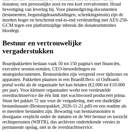
donateur, een persoonlijke noot en een kort vervalvenster. Houd
bevestiging van levering bij. Voor plannedgiving-documenten
(testamenten, begunstigde­aanduidingen, schenkingstrusts) zijn de
inzetten hoger en beschermt end-to-end versleuteling met AES-256-
GCM tegen een platform­zijdige inbreuk die donateur­intenties
blootlegt.
Bestuur en vertrouwelijke
vergaderstukken
Boardpakketten beslaan vaak 50 tot 150 pagina's met financiën,
executive session-notulen, CEO-beoordelingen en
strategiedocumenten. Bestuursleden zijn verspreid over tijdzones en
apparaten. Pakketten plaatsen in een BoardEffect- of OnBoard-
portal werkt als de organisatie het kan betalen (€2.000 tot €10.000
per jaar). Voor kleinere organisaties werkt een versleutelde
overdrachtsservice die één link met wachtwoord produceert prima.
Stuur het pakket 72 uur voor de vergadering, met een duidelijke
bestandsnaam (Bestuurspakket_2026-11-21.pdf) en een readme als
er meerdere bestanden zijn. Bewaring van bestuursnotulen is
doorgaans verplicht onder de statuten en de Wet bestuur en toezicht
rechtspersonen (WBTR), dus archiveer ondertekende versies in
permanente opslag, niet in de overdrachtsservice.