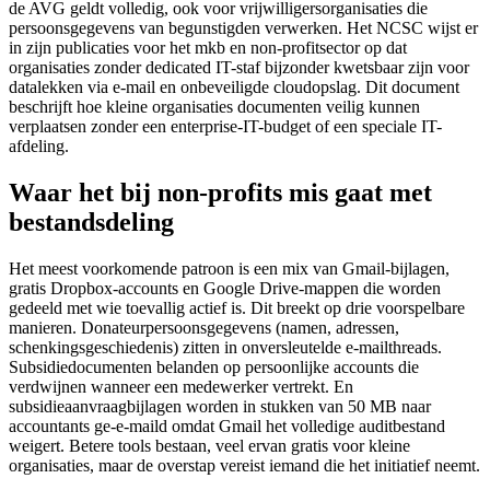
de AVG geldt volledig, ook voor vrijwilligers­organisaties die
persoonsgegevens van begunstigden verwerken. Het NCSC wijst er
in zijn publicaties voor het mkb en non-profitsector op dat
organisaties zonder dedicated IT-staf bijzonder kwetsbaar zijn voor
datalekken via e-mail en onbeveiligde cloudopslag. Dit document
beschrijft hoe kleine organisaties documenten veilig kunnen
verplaatsen zonder een enterprise-IT-budget of een speciale IT-
afdeling.
Waar het bij non-profits mis gaat met
bestandsdeling
Het meest voorkomende patroon is een mix van Gmail-bijlagen,
gratis Dropbox-accounts en Google Drive-mappen die worden
gedeeld met wie toevallig actief is. Dit breekt op drie voorspelbare
manieren. Donateurpersoonsgegevens (namen, adressen,
schenkingsgeschiedenis) zitten in onversleutelde e-mailthreads.
Subsidiedocumenten belanden op persoonlijke accounts die
verdwijnen wanneer een medewerker vertrekt. En
subsidieaanvraagbijlagen worden in stukken van 50 MB naar
accountants ge-e-maild omdat Gmail het volledige auditbestand
weigert. Betere tools bestaan, veel ervan gratis voor kleine
organisaties, maar de overstap vereist iemand die het initiatief neemt.