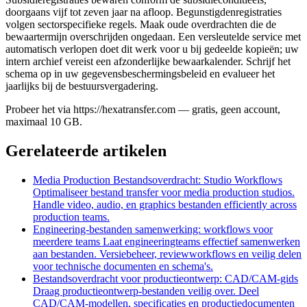
doorgaans vijf tot zeven jaar na afloop. Begunstigden­registraties
volgen sectorspecifieke regels. Maak oude overdrachten die de
bewaartermijn overschrijden ongedaan. Een versleutelde service met
automatisch verlopen doet dit werk voor u bij gedeelde kopieën; uw
intern archief vereist een afzonderlijke bewaarkalender. Schrijf het
schema op in uw gegevensbeschermingsbeleid en evalueer het
jaarlijks bij de bestuursvergadering.
Probeer het via https://hexatransfer.com — gratis, geen account,
maximaal 10 GB.
Gerelateerde artikelen
Media Production Bestandsoverdracht: Studio Workflows
Optimaliseer bestand transfer voor media production studios.
Handle video, audio, en graphics bestanden efficiently across
production teams.
Engineering-bestanden samenwerking: workflows voor
meerdere teams
Laat engineeringteams effectief samenwerken
aan bestanden. Versiebeheer, reviewworkflows en veilig delen
voor technische documenten en schema's.
Bestandsoverdracht voor productieontwerp: CAD/CAM-gids
Draag productieontwerp-bestanden veilig over. Deel
CAD/CAM-modellen, specificaties en productiedocumenten