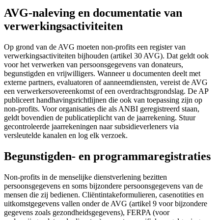
AVG-naleving en documentatie van
verwerkingsactiviteiten
Op grond van de AVG moeten non-profits een register van
verwerkingsactiviteiten bijhouden (artikel 30 AVG). Dat geldt ook
voor het verwerken van persoonsgegevens van donateurs,
begunstigden en vrijwilligers. Wanneer u documenten deelt met
externe partners, evaluatoren of aanneem­diensten, vereist de AVG
een verwerkersovereenkomst of een overdrachtsgrondslag. De AP
publiceert handhavingsrichtlijnen die ook van toepassing zijn op
non-profits. Voor organisaties die als ANBI geregistreerd staan,
geldt bovendien de publicatieplicht van de jaarrekening. Stuur
gecontroleerde jaarrekeningen naar subsidieverleners via
versleutelde kanalen en log elk verzoek.
Begunstigden- en programmaregistraties
Non-profits in de menselijke dienstverlening bezitten
persoonsgegevens en soms bijzondere persoonsgegevens van de
mensen die zij bedienen. Cliënt­intakeformulieren, casenotities en
uitkomstgegevens vallen onder de AVG (artikel 9 voor bijzondere
gegevens zoals gezondheidsgegevens), FERPA (voor