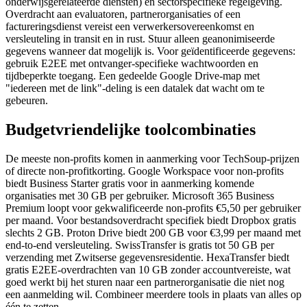
onderwijsgerelateerde diensten) en sectorspecifieke regelgeving.
Overdracht aan evaluatoren, partnerorganisaties of een
factureringsdienst vereist een verwerkersovereenkomst en
versleuteling in transit en in rust. Stuur alleen geanonimiseerde
gegevens wanneer dat mogelijk is. Voor geïdentificeerde gegevens:
gebruik E2EE met ontvanger-specifieke wachtwoorden en
tijdbeperkte toegang. Een gedeelde Google Drive-map met
"iedereen met de link"-deling is een datalek dat wacht om te
gebeuren.
Budgetvriendelijke toolcombinaties
De meeste non-profits komen in aanmerking voor TechSoup-prijzen
of directe non-profitkorting. Google Workspace voor non-profits
biedt Business Starter gratis voor in aanmerking komende
organisaties met 30 GB per gebruiker. Microsoft 365 Business
Premium loopt voor gekwalificeerde non-profits €5,50 per gebruiker
per maand. Voor bestandsoverdracht specifiek biedt Dropbox gratis
slechts 2 GB. Proton Drive biedt 200 GB voor €3,99 per maand met
end-to-end versleuteling. SwissTransfer is gratis tot 50 GB per
verzending met Zwitserse gegevensresidentie. HexaTransfer biedt
gratis E2EE-overdrachten van 10 GB zonder accountvereiste, wat
goed werkt bij het sturen naar een partnerorganisatie die niet nog
een aanmelding wil. Combineer meerdere tools in plaats van alles op
één te zetten.