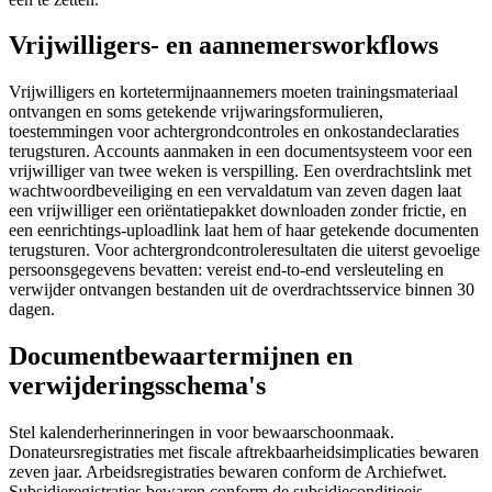
Vrijwilligers- en aannemersworkflows
Vrijwilligers en kortetermijnaannemers moeten trainingsmateriaal
ontvangen en soms getekende vrijwaringsformulieren,
toestemmingen voor achtergrondcontroles en onkostandeclaraties
terugsturen. Accounts aanmaken in een documentsysteem voor een
vrijwilliger van twee weken is verspilling. Een overdrachtslink met
wachtwoordbeveiliging en een vervaldatum van zeven dagen laat
een vrijwilliger een oriëntatiepakket downloaden zonder frictie, en
een eenrichtings-uploadlink laat hem of haar getekende documenten
terugsturen. Voor achtergrondcontroleresultaten die uiterst gevoelige
persoonsgegevens bevatten: vereist end-to-end versleuteling en
verwijder ontvangen bestanden uit de overdrachtsservice binnen 30
dagen.
Documentbewaartermijnen en
verwijderingsschema's
Stel kalenderherinneringen in voor bewaarschoonmaak.
Donateursregistraties met fiscale aftrekbaarheidsimplicaties bewaren
zeven jaar. Arbeidsregistraties bewaren conform de Archiefwet.
Subsidieregistraties bewaren conform de subsidieconditie­eis,