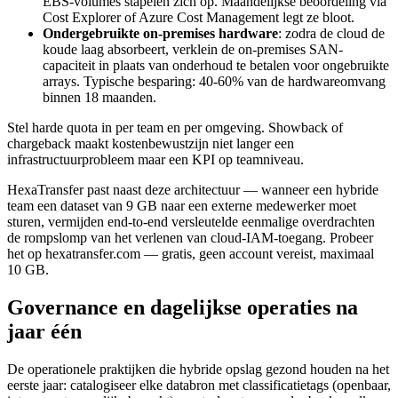
EBS-volumes stapelen zich op. Maandelijkse beoordeling via
Cost Explorer of Azure Cost Management legt ze bloot.
Ondergebruikte on-premises hardware
: zodra de cloud de
koude laag absorbeert, verklein de on-premises SAN-
capaciteit in plaats van onderhoud te betalen voor ongebruikte
arrays. Typische besparing: 40-60% van de hardwareomvang
binnen 18 maanden.
Stel harde quota in per team en per omgeving. Showback of
chargeback maakt kostenbewustzijn niet langer een
infrastructuurprobleem maar een KPI op teamniveau.
HexaTransfer past naast deze architectuur — wanneer een hybride
team een dataset van 9 GB naar een externe medewerker moet
sturen, vermijden end-to-end versleutelde eenmalige overdrachten
de rompslomp van het verlenen van cloud-IAM-toegang. Probeer
het op hexatransfer.com — gratis, geen account vereist, maximaal
10 GB.
Governance en dagelijkse operaties na
jaar één
De operationele praktijken die hybride opslag gezond houden na het
eerste jaar: catalogiseer elke databron met classificatietags (openbaar,