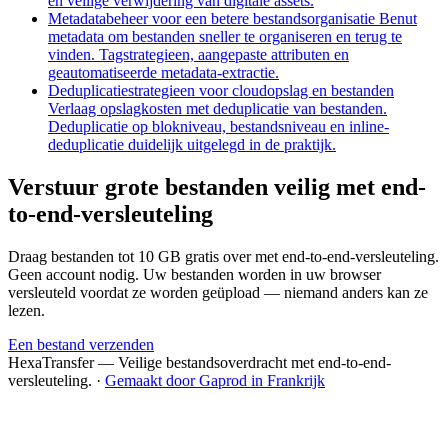
en veilige verwijdering van digitale assets.
Metadatabeheer voor een betere bestandsorganisatie
Benut
metadata om bestanden sneller te organiseren en terug te
vinden. Tagstrategieen, aangepaste attributen en
geautomatiseerde metadata-extractie.
Deduplicatiestrategieen voor cloudopslag en bestanden
Verlaag opslagkosten met deduplicatie van bestanden.
Deduplicatie op blokniveau, bestandsniveau en inline-
deduplicatie duidelijk uitgelegd in de praktijk.
Verstuur grote bestanden veilig met end-
to-end-versleuteling
Draag bestanden tot 10 GB gratis over met end-to-end-versleuteling.
Geen account nodig. Uw bestanden worden in uw browser
versleuteld voordat ze worden geüpload — niemand anders kan ze
lezen.
Een bestand verzenden
HexaTransfer — Veilige bestandsoverdracht met end-to-end-
versleuteling.
·
Gemaakt door Gaprod in Frankrijk