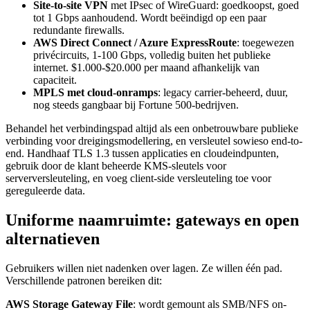
Site-to-site VPN
met IPsec of WireGuard: goedkoopst, goed
tot 1 Gbps aanhoudend. Wordt beëindigd op een paar
redundante firewalls.
AWS Direct Connect / Azure ExpressRoute
: toegewezen
privécircuits, 1-100 Gbps, volledig buiten het publieke
internet. $1.000-$20.000 per maand afhankelijk van
capaciteit.
MPLS met cloud-onramps
: legacy carrier-beheerd, duur,
nog steeds gangbaar bij Fortune 500-bedrijven.
Behandel het verbindingspad altijd als een onbetrouwbare publieke
verbinding voor dreigingsmodellering, en versleutel sowieso end-to-
end. Handhaaf TLS 1.3 tussen applicaties en cloudeindpunten,
gebruik door de klant beheerde KMS-sleutels voor
serverversleuteling, en voeg client-side versleuteling toe voor
gereguleerde data.
Uniforme naamruimte: gateways en open
alternatieven
Gebruikers willen niet nadenken over lagen. Ze willen één pad.
Verschillende patronen bereiken dit:
AWS Storage Gateway File
: wordt gemount als SMB/NFS on-