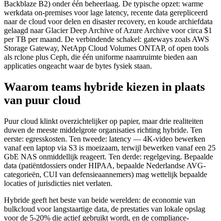
Backblaze B2) onder één beheerlaag. De typische opzet: warme
werkdata on-premises voor lage latency, recente data gerepliceerd
naar de cloud voor delen en disaster recovery, en koude archiefdata
gelaagd naar Glacier Deep Archive of Azure Archive voor circa $1
per TB per maand. De verbindende schakel: gateways zoals AWS
Storage Gateway, NetApp Cloud Volumes ONTAP, of open tools
als rclone plus Ceph, die één uniforme naamruimte bieden aan
applicaties ongeacht waar de bytes fysiek staan.
Waarom teams hybride kiezen in plaats
van puur cloud
Puur cloud klinkt overzichtelijker op papier, maar drie realiteiten
duwen de meeste middelgrote organisaties richting hybride. Ten
eerste: egresskosten. Ten tweede: latency — 4K-video bewerken
vanaf een laptop via S3 is moeizaam, terwijl bewerken vanaf een 25
GbE NAS onmiddellijk reageert. Ten derde: regelgeving. Bepaalde
data (patiëntdossiers onder HIPAA, bepaalde Nederlandse AVG-
categorieën, CUI van defensieaannemers) mag wettelijk bepaalde
locaties of jurisdicties niet verlaten.
Hybride geeft het beste van beide werelden: de economie van
bulkcloud voor langstaartige data, de prestaties van lokale opslag
voor de 5-20% die actief gebruikt wordt, en de compliance-