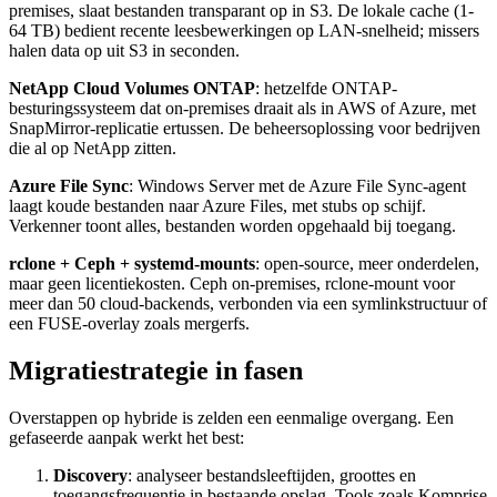
premises, slaat bestanden transparant op in S3. De lokale cache (1-
64 TB) bedient recente leesbewerkingen op LAN-snelheid; missers
halen data op uit S3 in seconden.
NetApp Cloud Volumes ONTAP
: hetzelfde ONTAP-
besturingssysteem dat on-premises draait als in AWS of Azure, met
SnapMirror-replicatie ertussen. De beheersoplossing voor bedrijven
die al op NetApp zitten.
Azure File Sync
: Windows Server met de Azure File Sync-agent
laagt koude bestanden naar Azure Files, met stubs op schijf.
Verkenner toont alles, bestanden worden opgehaald bij toegang.
rclone + Ceph + systemd-mounts
: open-source, meer onderdelen,
maar geen licentiekosten. Ceph on-premises, rclone-mount voor
meer dan 50 cloud-backends, verbonden via een symlinkstructuur of
een FUSE-overlay zoals mergerfs.
Migratiestrategie in fasen
Overstappen op hybride is zelden een eenmalige overgang. Een
gefaseerde aanpak werkt het best:
Discovery
: analyseer bestandsleeftijden, groottes en
toegangsfrequentie in bestaande opslag. Tools zoals Komprise