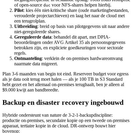
of open-source
voor NFS-shares helpen hierbij.
duc
Pilot
: kies één niet-kritische share (oude marketingbestanden,
verouderde projectarchieven) en laag het naar de cloud met
een terugrolplan.
Uitbreiding
: breid op basis van pilotgegevens uit naar andere
niet-gereguleerde shares.
Gereguleerde data
: behandel dit apart, met DPIA-
beoordelingen onder AVG Artikel 35 als persoonsgegevens
betrokken zijn, en expliciete goedkeuringen voor sectorale
regels.
Ontmanteling
: verklein de on-premises hardwareomvang
naarmate data migreert.
Plan 3-6 maanden van begin tot eind. Reserveer budget voor egress
als je data ooit terug moet halen — als je 100 TB in S3 Standard
hebt gezet en het allemaal on-premises terughaalt, ben je alleen al
$9.000 kwijt aan bandbreedte.
Backup en disaster recovery ingebouwd
Hybride ondersteunt van nature de 3-2-1-backupdiscipline:
productie on-premises, secundaire kopie op een tweede on-premises
apparaat, tertiaire kopie in de cloud. DR-ontwerp bouwt hier
bovenop: