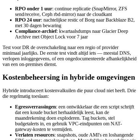
RPO onder 1 uur
: continue replicatie (SnapMirror, ZFS
send/receive, Ceph rbd-mirror) naar de cloudkant
RPO 24 uur
: nachtelijkse restic of Borg naar Backblaze B2,
met 30 dagen bewaring
Compliance-archief
: kwartaalsdumps naar Glacier Deep
Archive met Object Lock voor 7 jaar
Test voor DR de overschakeling naar een regio of provider
minimaal jaarlijks. De eerste test vindt altijd iets — meestal DNS,
verlopen inloggegevens, of een ongedocumenteerde afhankelijkheid
van een on-premises dienst.
Kostenbeheersing in hybride omgevingen
Hybride introduceert kostenvalkuilen die puur cloud niet heeft. Drie
die regelmatig toeslaan:
Egressverrassingen
: een ontwikkelaar die een script schrijft
dat een koude bucket herhaaldelijk leest, kan de
maandrekening doen exploderen. Tag buckets, stel
budgetalerts in, en gebruik VPC-eindpunten om NAT-
gateway-kosten te vermijden.
Verlaten resources
: snapshots, oude AMI's en loshangende