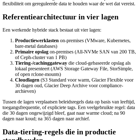
flexibiliteit om gereguleerde data te houden waar de wet dat vereist.
Referentiearchitectuur in vier lagen
Een werkende hybride stack bestaat uit vier lagen:
Productiewerklasten
on-premises (VMware, Kubernetes,
bare-metal databases)
Primaire opslag
on-premises (All-NVMe SAN van 200 TB,
of Ceph-cluster van 1 PB)
Tiering-/cachinggateway
die cloud-gebaseerde opslag als
lokaal presenteert (AWS Storage Gateway File, StorSimple,
of open rclone-mounts)
Cloudlagen
(S3 Standard voor warm, Glacier Flexible voor
30 dagen oud, Glacier Deep Archive voor compliance-
archieven)
Tussen de lagen verplaatsen beleidsregels data op basis van leeftijd,
toegangsfrequentie, of expliciete tags. Een veelgebruikte regel: data
die 30 dagen ongewijzigd bleef, gaat naar warme cloud; na 90
dagen naar koud; na 365 dagen naar archief.
Data-tiering-regels die in productie