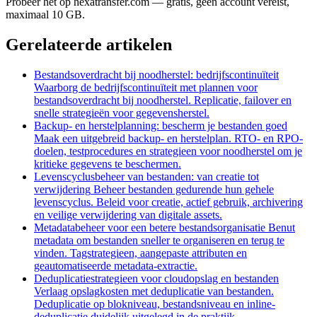
Probeer het op hexatransfer.com — gratis, geen account vereist,
maximaal 10 GB.
Gerelateerde artikelen
Bestandsoverdracht bij noodherstel: bedrijfscontinuïteit
Waarborg de bedrijfscontinuïteit met plannen voor
bestandsoverdracht bij noodherstel. Replicatie, failover en
snelle strategieën voor gegevensherstel.
Backup- en herstelplanning: bescherm je bestanden goed
Maak een uitgebreid backup- en herstelplan. RTO- en RPO-
doelen, testprocedures en strategieen voor noodherstel om je
kritieke gegevens te beschermen.
Levenscyclusbeheer van bestanden: van creatie tot
verwijdering
Beheer bestanden gedurende hun gehele
levenscyclus. Beleid voor creatie, actief gebruik, archivering
en veilige verwijdering van digitale assets.
Metadatabeheer voor een betere bestandsorganisatie
Benut
metadata om bestanden sneller te organiseren en terug te
vinden. Tagstrategieen, aangepaste attributen en
geautomatiseerde metadata-extractie.
Deduplicatiestrategieen voor cloudopslag en bestanden
Verlaag opslagkosten met deduplicatie van bestanden.
Deduplicatie op blokniveau, bestandsniveau en inline-
deduplicatie duidelijk uitgelegd in de praktijk.