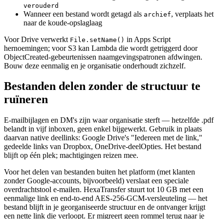
verouderd
Wanneer een bestand wordt getagd als
, verplaats het
archief
naar de koude-opslaglaag
Voor Drive verwerkt
in Apps Script
File.setName()
hernoemingen; voor S3 kan Lambda die wordt getriggerd door
ObjectCreated-gebeurtenissen naamgevingspatronen afdwingen.
Bouw deze eenmalig en je organisatie onderhoudt zichzelf.
Bestanden delen zonder de structuur te
ruïneren
E-mailbijlagen en DM's zijn waar organisatie sterft — hetzelfde .pdf
belandt in vijf inboxen, geen enkel bijgewerkt. Gebruik in plaats
daarvan native deellinks: Google Drive's "Iedereen met de link,"
gedeelde links van Dropbox, OneDrive-deelOpties. Het bestand
blijft op één plek; machtigingen reizen mee.
Voor het delen van bestanden buiten het platform (met klanten
zonder Google-accounts, bijvoorbeeld) verslaat een speciale
overdrachtstool e-mailen. HexaTransfer stuurt tot 10 GB met een
eenmalige link en end-to-end AES-256-GCM-versleuteling — het
bestand blijft in je georganiseerde structuur en de ontvanger krijgt
een nette link die verloopt. Er migreert geen rommel terug naar je