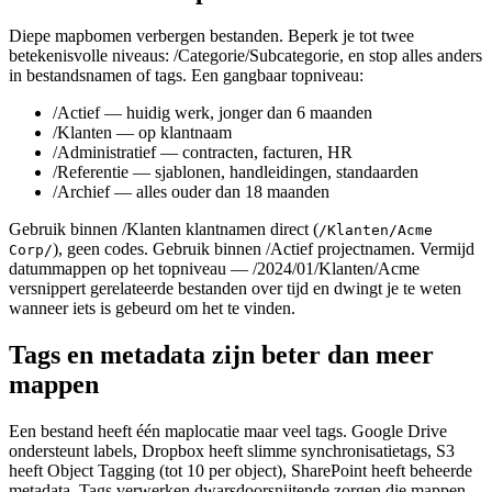
Diepe mapbomen verbergen bestanden. Beperk je tot twee
betekenisvolle niveaus: /Categorie/Subcategorie, en stop alles anders
in bestandsnamen of tags. Een gangbaar topniveau:
/Actief — huidig werk, jonger dan 6 maanden
/Klanten — op klantnaam
/Administratief — contracten, facturen, HR
/Referentie — sjablonen, handleidingen, standaarden
/Archief — alles ouder dan 18 maanden
Gebruik binnen /Klanten klantnamen direct (
/Klanten/Acme
), geen codes. Gebruik binnen /Actief projectnamen. Vermijd
Corp/
datummappen op het topniveau — /2024/01/Klanten/Acme
versnippert gerelateerde bestanden over tijd en dwingt je te weten
wanneer iets is gebeurd om het te vinden.
Tags en metadata zijn beter dan meer
mappen
Een bestand heeft één maplocatie maar veel tags. Google Drive
ondersteunt labels, Dropbox heeft slimme synchronisatietags, S3
heeft Object Tagging (tot 10 per object), SharePoint heeft beheerde
metadata. Tags verwerken dwarsdoorsnijtende zorgen die mappen