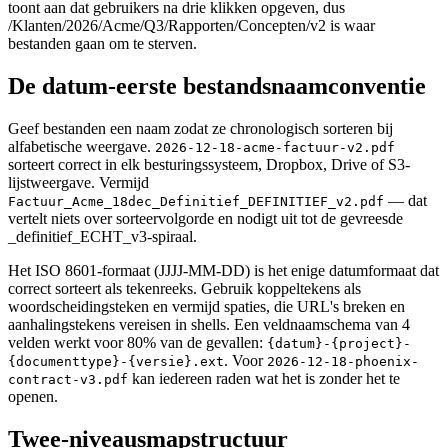
toont aan dat gebruikers na drie klikken opgeven, dus
/Klanten/2026/Acme/Q3/Rapporten/Concepten/v2 is waar
bestanden gaan om te sterven.
De datum-eerste bestandsnaamconventie
Geef bestanden een naam zodat ze chronologisch sorteren bij
alfabetische weergave.
2026-12-18-acme-factuur-v2.pdf
sorteert correct in elk besturingssysteem, Dropbox, Drive of S3-
lijstweergave. Vermijd
— dat
Factuur_Acme_18dec_Definitief_DEFINITIEF_v2.pdf
vertelt niets over sorteervolgorde en nodigt uit tot de gevreesde
_definitief_ECHT_v3-spiraal.
Het ISO 8601-formaat (JJJJ-MM-DD) is het enige datumformaat dat
correct sorteert als tekenreeks. Gebruik koppeltekens als
woordscheidingsteken en vermijd spaties, die URL's breken en
aanhalingstekens vereisen in shells. Een veldnaamschema van 4
velden werkt voor 80% van de gevallen:
{datum}-{project}-
. Voor
{documenttype}-{versie}.ext
2026-12-18-phoenix-
kan iedereen raden wat het is zonder het te
contract-v3.pdf
openen.
Twee-niveausmapstructuur