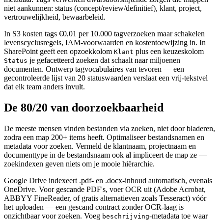
niet aankunnen: status (concept/review/definitief), klant, project,
vertrouwelijkheid, bewaarbeleid.
In S3 kosten tags €0,01 per 10.000 tagverzoeken maar schakelen
levenscyclusregels, IAM-voorwaarden en kostentoewijzing in. In
SharePoint geeft een opzoekkolom
plus een keuzeskolom
Klant
je gefacetteerd zoeken dat schaalt naar miljoenen
Status
documenten. Ontwerp tagvocabulaires van tevoren — een
gecontroleerde lijst van 20 statuswaarden verslaat een vrij-tekstvel
dat elk team anders invult.
De 80/20 van doorzoekbaarheid
De meeste mensen vinden bestanden via zoeken, niet door bladeren,
zodra een map 200+ items heeft. Optimaliseer bestandsnamen en
metadata voor zoeken. Vermeld de klantnaam, projectnaam en
documenttype in de bestandsnaam ook al impliceert de map ze —
zoekindexen geven niets om je mooie hiërarchie.
Google Drive indexeert .pdf- en .docx-inhoud automatisch, evenals
OneDrive. Voor gescande PDF's, voer OCR uit (Adobe Acrobat,
ABBYY FineReader, of gratis alternatieven zoals Tesseract) vóór
het uploaden — een gescand contract zonder OCR-laag is
onzichtbaar voor zoeken. Voeg
-metadata toe waar
beschrijving