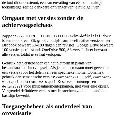
de tool dit ondersteunt; een samenvatting van één zin maakt je
toekomstige zelf de dankbare ontvanger van je huidige ijver.
Omgaan met versies zonder de
achtervoegselchaos
rapport-v2-DEFINITIEF-DEFINITIEF-echt-definitief.docx
is een noodkreet. Elk groot cloudplatform heeft native versiebeheer:
Dropbox bewaart 30–180 dagen aan revisies, Google Drive bewaart
100 versies per bestand, OneDrive 500, S3-versiebeheer bewaart
alle versies totdat je ze laat verlopen.
Gebruik het versiebeheer van het platform in plaats van
bestandsnaamachtervoegsels. Als je toch een naam moet geven aan
een versie (voor het delen van een specifieke momentopname),
gebruik dan semantische versies:
,
contract-v1.0.pdf
contract-
,
. Reserveer
en
v1.1.pdf
contract-v2.0.pdf
-concept
-
voor mijlpaalmomentopnamen, niet voor elke opslag.
definitief
Vergrendel definitieve versies met leesrechten zodat niemand de
basislijn bewerkt.
Toegangsbeheer als onderdeel van
organisatie