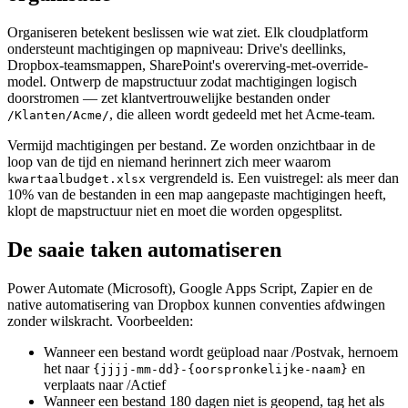
Organiseren betekent beslissen wie wat ziet. Elk cloudplatform
ondersteunt machtigingen op mapniveau: Drive's deellinks,
Dropbox-teamsmappen, SharePoint's overerving-met-override-
model. Ontwerp de mapstructuur zodat machtigingen logisch
doorstromen — zet klantvertrouwelijke bestanden onder
, die alleen wordt gedeeld met het Acme-team.
/Klanten/Acme/
Vermijd machtigingen per bestand. Ze worden onzichtbaar in de
loop van de tijd en niemand herinnert zich meer waarom
vergrendeld is. Een vuistregel: als meer dan
kwartaalbudget.xlsx
10% van de bestanden in een map aangepaste machtigingen heeft,
klopt de mapstructuur niet en moet die worden opgesplitst.
De saaie taken automatiseren
Power Automate (Microsoft), Google Apps Script, Zapier en de
native automatisering van Dropbox kunnen conventies afdwingen
zonder wilskracht. Voorbeelden:
Wanneer een bestand wordt geüpload naar /Postvak, hernoem
het naar
en
{jjjj-mm-dd}-{oorspronkelijke-naam}
verplaats naar /Actief
Wanneer een bestand 180 dagen niet is geopend, tag het als