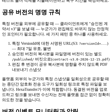
테스트 폴더 삭제를 시뮬레이션하고 복구 시간을 측정하세요.
공유 버전의 명명 규칙
특정 버전을 외부에 공유할 때 — 클라이언트에게 "승인된 계
약서 v3"을 보낼 때 — 누군가가 편집해도 바뀌지 않는 안정적
인 포인터가 필요합니다. 세 가지 패턴 중 하나를 사용하세요.
특정 VersionId에 대한 서명된 URL(S3:
)
?versionId=...
— 최대 7일 유효, 불변
승인된 버전의 복사본을 파일명에 버전이 있는 별도
버킷으로(
)
/published/
contract-v3.0-2026-12-15.pdf
편집 후 변경이 공유 복사본에 영향을 주지 않도록 PDF
내보내기 스냅샷
플랫폼 외부의 누군가와 특정 스냅샷을 일회성으로 공유할 때
는 종단간 암호화 전송 도구가 일회성 링크로 특정 파일을 보
냅니다. HexaTransfer가 이에 적합합니다. 동결된 버전을 업로
드하고 링크를 보내면 수신자는 전체 플랫폼 접근 없이 정확히
의도한 것을 받습니다.
버전 이벤트 모니터링과 알림