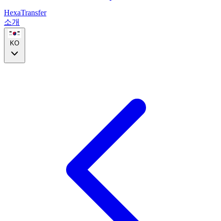
HexaTransfer
소개
KO