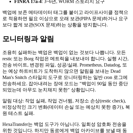
FINRA 17a-4
: 3~6년, WORM 스토리지 요구
백업에 보존 메타데이터 태그를 붙이고 라이프사이클 정책으
로 적용하면 필요 이상으로 오래 보관(PIPA 문제)하거나 요구
보다 짧게 보관(SOX 문제)하는 상황을 방지합니다.
모니터링과 알림
조용히 실패하는 백업은 백업이 없는 것보다 나쁩니다. 모든
restic 또는 Borg 작업은 메트릭을 내보내야 합니다. 실행 시간,
전송 바이트, 변경된 파일, 성공/실패. Prometheus, Datadog, 또
는 예상 하트비트가 도착하지 않으면 알림을 보내는 Dead
Man's Snitch 스타일의 도구로 모니터링하는 일반 cron 로그에
전송하세요. 잡아내려는 장애 모드는 "백업이 90일 동안 중단
되었는데 아무도 눈치채지 못한" 상황입니다.
알림 대상: 작업 실패, 작업 건너뜀, 저장소 손상(restic check),
비정상적인 크기 변화(데이터 손실 또는 예상치 못한 증가), 복
원 테스트 실패.
HexaTransfer는 백업 도구가 아닙니다. 일회성 암호화 전송을
위한 것입니다. 하지만 동료에게 백업 아카이브를 보낼 때 동