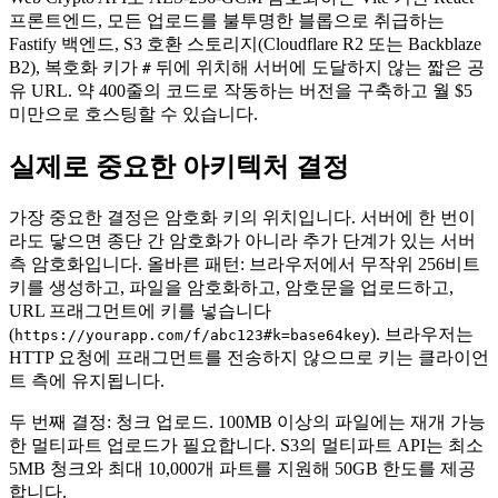
프론트엔드, 모든 업로드를 불투명한 블롭으로 취급하는
Fastify 백엔드, S3 호환 스토리지(Cloudflare R2 또는 Backblaze
B2), 복호화 키가
뒤에 위치해 서버에 도달하지 않는 짧은 공
#
유 URL. 약 400줄의 코드로 작동하는 버전을 구축하고 월 $5
미만으로 호스팅할 수 있습니다.
실제로 중요한 아키텍처 결정
가장 중요한 결정은 암호화 키의 위치입니다. 서버에 한 번이
라도 닿으면 종단 간 암호화가 아니라 추가 단계가 있는 서버
측 암호화입니다. 올바른 패턴: 브라우저에서 무작위 256비트
키를 생성하고, 파일을 암호화하고, 암호문을 업로드하고,
URL 프래그먼트에 키를 넣습니다
(
). 브라우저는
https://yourapp.com/f/abc123#k=base64key
HTTP 요청에 프래그먼트를 전송하지 않으므로 키는 클라이언
트 측에 유지됩니다.
두 번째 결정: 청크 업로드. 100MB 이상의 파일에는 재개 가능
한 멀티파트 업로드가 필요합니다. S3의 멀티파트 API는 최소
5MB 청크와 최대 10,000개 파트를 지원해 50GB 한도를 제공
합니다.