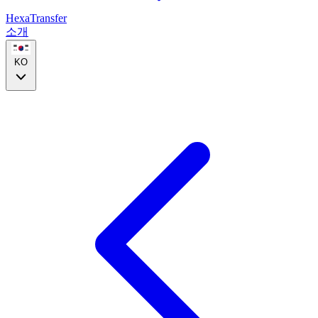
HexaTransfer
소개
KO