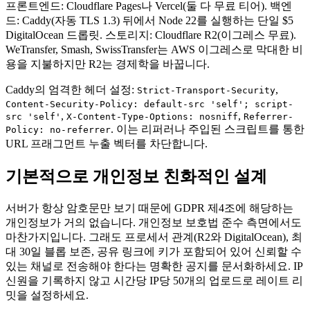
프론트엔드: Cloudflare Pages나 Vercel(둘 다 무료 티어). 백엔
드: Caddy(자동 TLS 1.3) 뒤에서 Node 22를 실행하는 단일 $5
DigitalOcean 드롭릿. 스토리지: Cloudflare R2(이그레스 무료).
WeTransfer, Smash, SwissTransfer는 AWS 이그레스로 막대한 비
용을 지불하지만 R2는 경제학을 바꿉니다.
Caddy의 엄격한 헤더 설정:
,
Strict-Transport-Security
Content-Security-Policy: default-src 'self'; script-
,
,
src 'self'
X-Content-Type-Options: nosniff
Referrer-
. 이는 리퍼러나 주입된 스크립트를 통한
Policy: no-referrer
URL 프래그먼트 누출 벡터를 차단합니다.
기본적으로 개인정보 친화적인 설계
서버가 항상 암호문만 보기 때문에 GDPR 제4조에 해당하는
개인정보가 거의 없습니다. 개인정보 보호법 준수 측면에서도
마찬가지입니다. 그래도 프로세서 관계(R2와 DigitalOcean), 최
대 30일 블롭 보존, 공유 링크에 키가 포함되어 있어 신뢰할 수
있는 채널로 전송해야 한다는 명확한 공지를 문서화하세요. IP
신원을 기록하지 않고 시간당 IP당 50개의 업로드로 레이트 리
밋을 설정하세요.