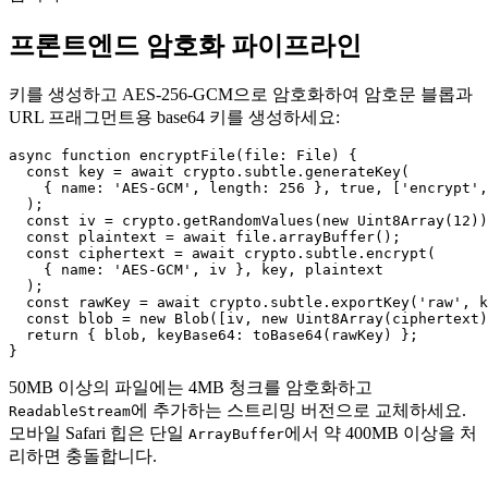
프론트엔드 암호화 파이프라인
키를 생성하고 AES-256-GCM으로 암호화하여 암호문 블롭과
URL 프래그먼트용 base64 키를 생성하세요:
async function encryptFile(file: File) {

  const key = await crypto.subtle.generateKey(

    { name: 'AES-GCM', length: 256 }, true, ['encrypt',
  );

  const iv = crypto.getRandomValues(new Uint8Array(12))
  const plaintext = await file.arrayBuffer();

  const ciphertext = await crypto.subtle.encrypt(

    { name: 'AES-GCM', iv }, key, plaintext

  );

  const rawKey = await crypto.subtle.exportKey('raw', k
  const blob = new Blob([iv, new Uint8Array(ciphertext)
  return { blob, keyBase64: toBase64(rawKey) };

50MB 이상의 파일에는 4MB 청크를 암호화하고
에 추가하는 스트리밍 버전으로 교체하세요.
ReadableStream
모바일 Safari 힙은 단일
에서 약 400MB 이상을 처
ArrayBuffer
리하면 충돌합니다.