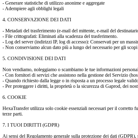
- Generare statistiche di utilizzo anonime e aggregate
- Adempiere agli obblighi legali
4. CONSERVAZIONE DEI DATI
- Metadati del trasferimento (e-mail del mittente, e-mail del destinatar
- File crittografati: Eliminati alla scadenza del trasferimento.
- Log del server (indirizzi IP, log di accesso): Conservati per un massi
- Non conserviamo alcun dato più a lungo del necessario per gli scopi 
5. CONDIVISIONE DEI DATI
Non vendiamo, noleggiamo o scambiamo le tue informazioni personali.
- Con fornitori di servizi che assistono nella gestione del Servizio (host
- Quando richiesto dalla legge o in risposta a un processo legale valid
- Per proteggere i diritti, la proprietà o la sicurezza di Gaprod, dei nost
6. COOKIE
HexaTransfer utilizza solo cookie essenziali necessari per il corretto
terze parti.
7. I TUOI DIRITTI (GDPR)
Ai sensi del Regolamento generale sulla protezione dei dati (GDPR), se