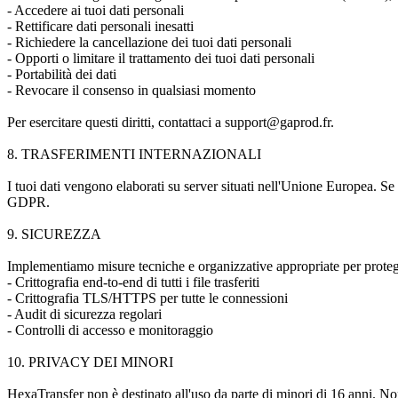
- Accedere ai tuoi dati personali
- Rettificare dati personali inesatti
- Richiedere la cancellazione dei tuoi dati personali
- Opporti o limitare il trattamento dei tuoi dati personali
- Portabilità dei dati
- Revocare il consenso in qualsiasi momento
Per esercitare questi diritti, contattaci a support@gaprod.fr.
8. TRASFERIMENTI INTERNAZIONALI
I tuoi dati vengono elaborati su server situati nell'Unione Europea. Se
GDPR.
9. SICUREZZA
Implementiamo misure tecniche e organizzative appropriate per protegge
- Crittografia end-to-end di tutti i file trasferiti
- Crittografia TLS/HTTPS per tutte le connessioni
- Audit di sicurezza regolari
- Controlli di accesso e monitoraggio
10. PRIVACY DEI MINORI
HexaTransfer non è destinato all'uso da parte di minori di 16 anni. N