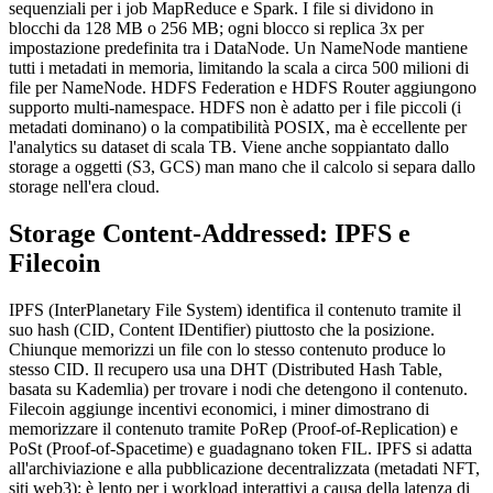
sequenziali per i job MapReduce e Spark. I file si dividono in
blocchi da 128 MB o 256 MB; ogni blocco si replica 3x per
impostazione predefinita tra i DataNode. Un NameNode mantiene
tutti i metadati in memoria, limitando la scala a circa 500 milioni di
file per NameNode. HDFS Federation e HDFS Router aggiungono
supporto multi-namespace. HDFS non è adatto per i file piccoli (i
metadati dominano) o la compatibilità POSIX, ma è eccellente per
l'analytics su dataset di scala TB. Viene anche soppiantato dallo
storage a oggetti (S3, GCS) man mano che il calcolo si separa dallo
storage nell'era cloud.
Storage Content-Addressed: IPFS e
Filecoin
IPFS (InterPlanetary File System) identifica il contenuto tramite il
suo hash (CID, Content IDentifier) piuttosto che la posizione.
Chiunque memorizzi un file con lo stesso contenuto produce lo
stesso CID. Il recupero usa una DHT (Distributed Hash Table,
basata su Kademlia) per trovare i nodi che detengono il contenuto.
Filecoin aggiunge incentivi economici, i miner dimostrano di
memorizzare il contenuto tramite PoRep (Proof-of-Replication) e
PoSt (Proof-of-Spacetime) e guadagnano token FIL. IPFS si adatta
all'archiviazione e alla pubblicazione decentralizzata (metadati NFT,
siti web3); è lento per i workload interattivi a causa della latenza di