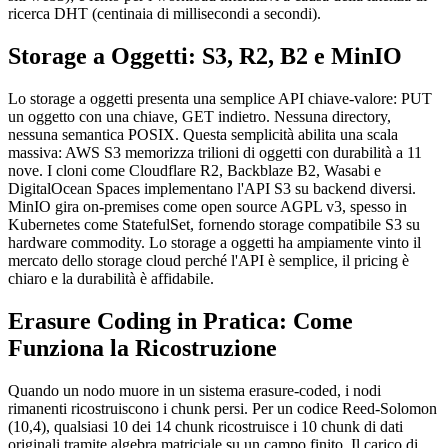
ricerca DHT (centinaia di millisecondi a secondi).
Storage a Oggetti: S3, R2, B2 e MinIO
Lo storage a oggetti presenta una semplice API chiave-valore: PUT
un oggetto con una chiave, GET indietro. Nessuna directory,
nessuna semantica POSIX. Questa semplicità abilita una scala
massiva: AWS S3 memorizza trilioni di oggetti con durabilità a 11
nove. I cloni come Cloudflare R2, Backblaze B2, Wasabi e
DigitalOcean Spaces implementano l'API S3 su backend diversi.
MinIO gira on-premises come open source AGPL v3, spesso in
Kubernetes come StatefulSet, fornendo storage compatibile S3 su
hardware commodity. Lo storage a oggetti ha ampiamente vinto il
mercato dello storage cloud perché l'API è semplice, il pricing è
chiaro e la durabilità è affidabile.
Erasure Coding in Pratica: Come
Funziona la Ricostruzione
Quando un nodo muore in un sistema erasure-coded, i nodi
rimanenti ricostruiscono i chunk persi. Per un codice Reed-Solomon
(10,4), qualsiasi 10 dei 14 chunk ricostruisce i 10 chunk di dati
originali tramite algebra matriciale su un campo finito. Il carico di