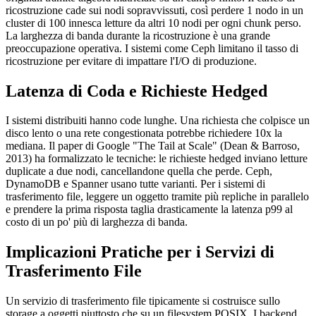
ricostruzione cade sui nodi sopravvissuti, così perdere 1 nodo in un
cluster di 100 innesca letture da altri 10 nodi per ogni chunk perso.
La larghezza di banda durante la ricostruzione è una grande
preoccupazione operativa. I sistemi come Ceph limitano il tasso di
ricostruzione per evitare di impattare l'I/O di produzione.
Latenza di Coda e Richieste Hedged
I sistemi distribuiti hanno code lunghe. Una richiesta che colpisce un
disco lento o una rete congestionata potrebbe richiedere 10x la
mediana. Il paper di Google "The Tail at Scale" (Dean & Barroso,
2013) ha formalizzato le tecniche: le richieste hedged inviano letture
duplicate a due nodi, cancellandone quella che perde. Ceph,
DynamoDB e Spanner usano tutte varianti. Per i sistemi di
trasferimento file, leggere un oggetto tramite più repliche in parallelo
e prendere la prima risposta taglia drasticamente la latenza p99 al
costo di un po' più di larghezza di banda.
Implicazioni Pratiche per i Servizi di
Trasferimento File
Un servizio di trasferimento file tipicamente si costruisce sullo
storage a oggetti piuttosto che su un filesystem POSIX. I backend