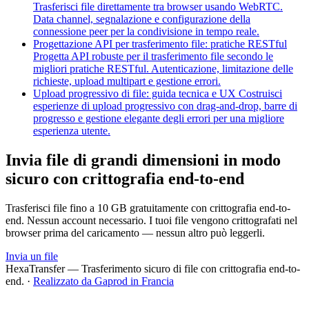
Trasferisci file direttamente tra browser usando WebRTC.
Data channel, segnalazione e configurazione della
connessione peer per la condivisione in tempo reale.
Progettazione API per trasferimento file: pratiche RESTful
Progetta API robuste per il trasferimento file secondo le
migliori pratiche RESTful. Autenticazione, limitazione delle
richieste, upload multipart e gestione errori.
Upload progressivo di file: guida tecnica e UX
Costruisci
esperienze di upload progressivo con drag-and-drop, barre di
progresso e gestione elegante degli errori per una migliore
esperienza utente.
Invia file di grandi dimensioni in modo
sicuro con crittografia end-to-end
Trasferisci file fino a 10 GB gratuitamente con crittografia end-to-
end. Nessun account necessario. I tuoi file vengono crittografati nel
browser prima del caricamento — nessun altro può leggerli.
Invia un file
HexaTransfer — Trasferimento sicuro di file con crittografia end-to-
end.
·
Realizzato da Gaprod in Francia