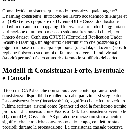
Come decide un sistema quale nodo memorizza quale oggetto?
L'hashing consistente, introdotto nel lavoro accademico di Karger et
al. (1997) e reso popolare da DynamoDB e Cassandra, hasha le
chiavi in un anello e mappa ogni intervallo a un nodo. L'aggiunta o
la rimozione di un nodo mescola solo una frazione di chiavi, non
l'intero dataset. Ceph usa CRUSH (Controlled Replication Under
Scalable Hashing), un algoritmo deterministico che posiziona gli
oggetti in base a una mappa topologica (rack, fila, datacenter) così le
repliche finiscono su domini di fallimento diversi. I nodi virtuali
(vnode) per nodo fisico ammorbidiscono lo squilibrio del carico.
Modelli di Consistenza: Forte, Eventuale
e Causale
Il teorema CAP dice che non si può avere contemporaneamente
consistenza, disponibilità e tolleranza alle partizioni: si sceglie due.
La consistenza forte (linearizzabilità) significa che le letture vedono
l'ultima scrittura; sistemi come Spanner ed etcd la forniscono tramite
protocolli di consenso come Paxos o Raft. La consistenza eventuale
(DynamoDB, Cassandra, S3 per alcune operazioni storicamente)
significa che le repliche convergono dato tempo, con letture stale
possibili durante la propagazione. La consistenza causale preserva