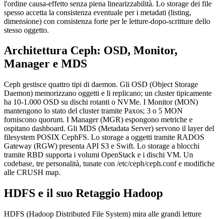
l'ordine causa-effetto senza piena linearizzabilità. Lo storage dei file
spesso accetta la consistenza eventuale per i metadati (listing,
dimensione) con consistenza forte per le letture-dopo-scritture dello
stesso oggetto.
Architettura Ceph: OSD, Monitor,
Manager e MDS
Ceph gestisce quattro tipi di daemon. Gli OSD (Object Storage
Daemon) memorizzano oggetti e li replicano; un cluster tipicamente
ha 10-1.000 OSD su dischi rotanti o NVMe. I Monitor (MON)
mantengono lo stato del cluster tramite Paxos; 3 o 5 MON
forniscono quorum. I Manager (MGR) espongono metriche e
ospitano dashboard. Gli MDS (Metadata Server) servono il layer del
filesystem POSIX CephFS. Lo storage a oggetti tramite RADOS
Gateway (RGW) presenta API S3 e Swift. Lo storage a blocchi
tramite RBD supporta i volumi OpenStack e i dischi VM. Un
codebase, tre personalità, tunate con /etc/ceph/ceph.conf e modifiche
alle CRUSH map.
HDFS e il suo Retaggio Hadoop
HDFS (Hadoop Distributed File System) mira alle grandi letture