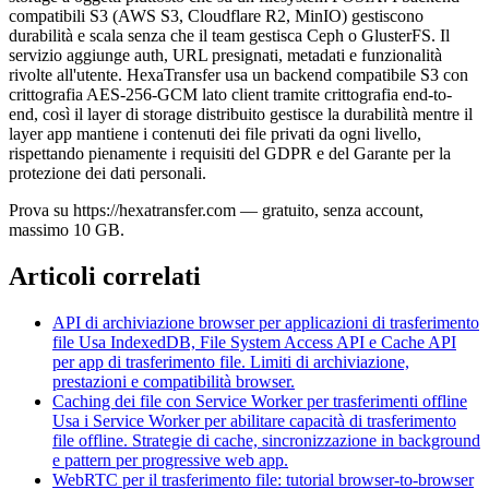
compatibili S3 (AWS S3, Cloudflare R2, MinIO) gestiscono
durabilità e scala senza che il team gestisca Ceph o GlusterFS. Il
servizio aggiunge auth, URL presignati, metadati e funzionalità
rivolte all'utente. HexaTransfer usa un backend compatibile S3 con
crittografia AES-256-GCM lato client tramite crittografia end-to-
end, così il layer di storage distribuito gestisce la durabilità mentre il
layer app mantiene i contenuti dei file privati da ogni livello,
rispettando pienamente i requisiti del GDPR e del Garante per la
protezione dei dati personali.
Prova su https://hexatransfer.com — gratuito, senza account,
massimo 10 GB.
Articoli correlati
API di archiviazione browser per applicazioni di trasferimento
file
Usa IndexedDB, File System Access API e Cache API
per app di trasferimento file. Limiti di archiviazione,
prestazioni e compatibilità browser.
Caching dei file con Service Worker per trasferimenti offline
Usa i Service Worker per abilitare capacità di trasferimento
file offline. Strategie di cache, sincronizzazione in background
e pattern per progressive web app.
WebRTC per il trasferimento file: tutorial browser-to-browser