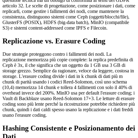
questione tecnica ma un obbligo di conformità ai sensi del GDPR
articolo 32. Le scelte di progettazione, come posizionare i dati, come
replicarli, come gestire i fallimenti dei nodi, come mantenere la
consistenza, distinguono sistemi come Ceph (oggetti/blocchi/file),
GlusterFS (POSIX), HDFS (big-data batch), MinIO (compatibile
S3) e sistemi content-addressed come IPFS e Filecoin.
Replicazione vs. Erasure Coding
Due strategie proteggono contro i fallimenti dei nodi. La
replicazione memorizza più copie complete: la replica predefinita di
Ceph è 3x, il che significa che un oggetto da 1 GB usa 3 GB di
storage grezzo. Semplice da ragionare, veloce da leggere, costosa in
storage. L'erasure coding divide i dati in k chunk di dati più m
chunk di parità usando i codici Reed-Solomon, così uno schema
(10,4) memorizza 14 chunk e tollera 4 fallimenti con solo il 40% di
overhead invece del 200%. MinIO usa per default l'erasure coding; i
Vault di Backblaze usano Reed-Solomon 17+3. Le letture di erasure
coding sono più lente perché la ricostruzione potrebbe richiedere più
chunk, quindi i dati caldi spesso usano la replicazione e i dati freddi
usano l'erasure coding.
Hashing Consistente e Posizionamento dei
Dati