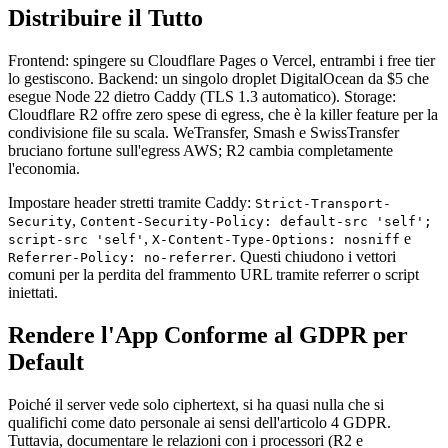
Distribuire il Tutto
Frontend: spingere su Cloudflare Pages o Vercel, entrambi i free tier
lo gestiscono. Backend: un singolo droplet DigitalOcean da $5 che
esegue Node 22 dietro Caddy (TLS 1.3 automatico). Storage:
Cloudflare R2 offre zero spese di egress, che è la killer feature per la
condivisione file su scala. WeTransfer, Smash e SwissTransfer
bruciano fortune sull'egress AWS; R2 cambia completamente
l'economia.
Impostare header stretti tramite Caddy:
Strict-Transport-
,
Security
Content-Security-Policy: default-src 'self';
,
e
script-src 'self'
X-Content-Type-Options: nosniff
. Questi chiudono i vettori
Referrer-Policy: no-referrer
comuni per la perdita del frammento URL tramite referrer o script
iniettati.
Rendere l'App Conforme al GDPR per
Default
Poiché il server vede solo ciphertext, si ha quasi nulla che si
qualifichi come dato personale ai sensi dell'articolo 4 GDPR.
Tuttavia, documentare le relazioni con i processori (R2 e