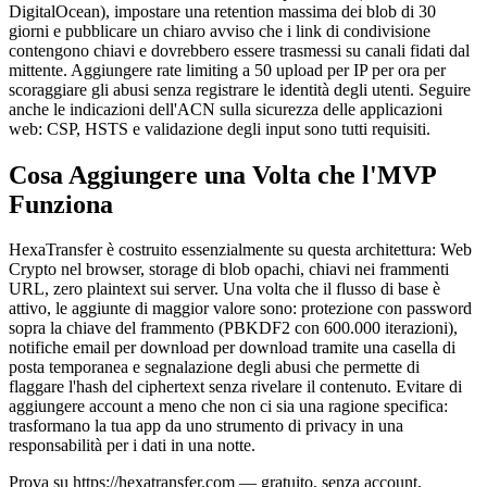
DigitalOcean), impostare una retention massima dei blob di 30
giorni e pubblicare un chiaro avviso che i link di condivisione
contengono chiavi e dovrebbero essere trasmessi su canali fidati dal
mittente. Aggiungere rate limiting a 50 upload per IP per ora per
scoraggiare gli abusi senza registrare le identità degli utenti. Seguire
anche le indicazioni dell'ACN sulla sicurezza delle applicazioni
web: CSP, HSTS e validazione degli input sono tutti requisiti.
Cosa Aggiungere una Volta che l'MVP
Funziona
HexaTransfer è costruito essenzialmente su questa architettura: Web
Crypto nel browser, storage di blob opachi, chiavi nei frammenti
URL, zero plaintext sui server. Una volta che il flusso di base è
attivo, le aggiunte di maggior valore sono: protezione con password
sopra la chiave del frammento (PBKDF2 con 600.000 iterazioni),
notifiche email per download per download tramite una casella di
posta temporanea e segnalazione degli abusi che permette di
flaggare l'hash del ciphertext senza rivelare il contenuto. Evitare di
aggiungere account a meno che non ci sia una ragione specifica:
trasformano la tua app da uno strumento di privacy in una
responsabilità per i dati in una notte.
Prova su https://hexatransfer.com — gratuito, senza account,