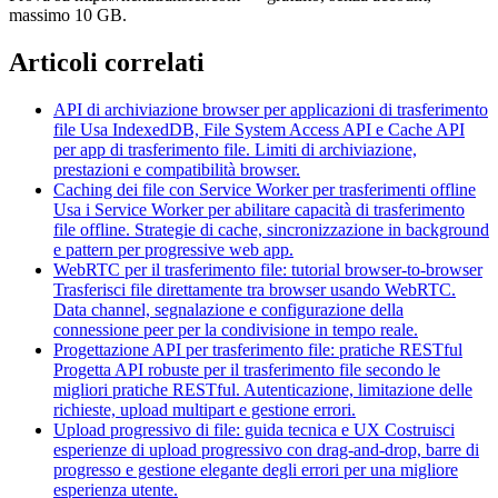
massimo 10 GB.
Articoli correlati
API di archiviazione browser per applicazioni di trasferimento
file
Usa IndexedDB, File System Access API e Cache API
per app di trasferimento file. Limiti di archiviazione,
prestazioni e compatibilità browser.
Caching dei file con Service Worker per trasferimenti offline
Usa i Service Worker per abilitare capacità di trasferimento
file offline. Strategie di cache, sincronizzazione in background
e pattern per progressive web app.
WebRTC per il trasferimento file: tutorial browser-to-browser
Trasferisci file direttamente tra browser usando WebRTC.
Data channel, segnalazione e configurazione della
connessione peer per la condivisione in tempo reale.
Progettazione API per trasferimento file: pratiche RESTful
Progetta API robuste per il trasferimento file secondo le
migliori pratiche RESTful. Autenticazione, limitazione delle
richieste, upload multipart e gestione errori.
Upload progressivo di file: guida tecnica e UX
Costruisci
esperienze di upload progressivo con drag-and-drop, barre di
progresso e gestione elegante degli errori per una migliore
esperienza utente.