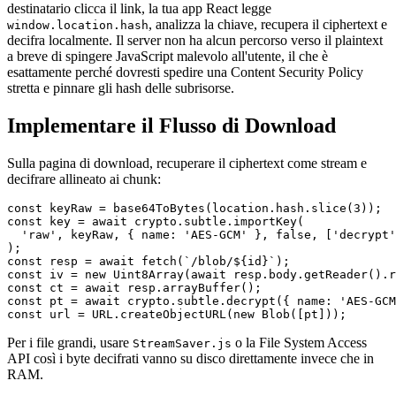
destinatario clicca il link, la tua app React legge
, analizza la chiave, recupera il ciphertext e
window.location.hash
decifra localmente. Il server non ha alcun percorso verso il plaintext
a breve di spingere JavaScript malevolo all'utente, il che è
esattamente perché dovresti spedire una Content Security Policy
stretta e pinnare gli hash delle subrisorse.
Implementare il Flusso di Download
Sulla pagina di download, recuperare il ciphertext come stream e
decifrare allineato ai chunk:
const keyRaw = base64ToBytes(location.hash.slice(3));

const key = await crypto.subtle.importKey(

  'raw', keyRaw, { name: 'AES-GCM' }, false, ['decrypt'
);

const resp = await fetch(`/blob/${id}`);

const iv = new Uint8Array(await resp.body.getReader().r
const ct = await resp.arrayBuffer();

const pt = await crypto.subtle.decrypt({ name: 'AES-GCM
Per i file grandi, usare
o la File System Access
StreamSaver.js
API così i byte decifrati vanno su disco direttamente invece che in
RAM.