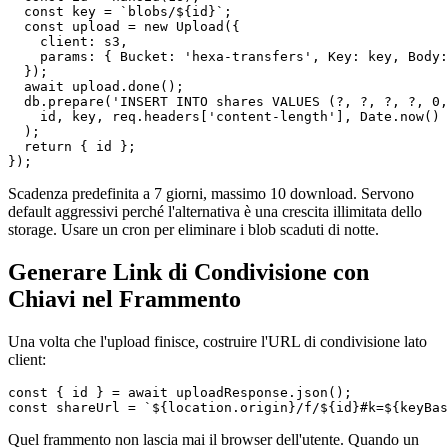
  const key = `blobs/${id}`;

  const upload = new Upload({

    client: s3,

    params: { Bucket: 'hexa-transfers', Key: key, Body:
  });

  await upload.done();

  db.prepare('INSERT INTO shares VALUES (?, ?, ?, ?, 0,
    id, key, req.headers['content-length'], Date.now() 
  );

  return { id };

Scadenza predefinita a 7 giorni, massimo 10 download. Servono
default aggressivi perché l'alternativa è una crescita illimitata dello
storage. Usare un cron per eliminare i blob scaduti di notte.
Generare Link di Condivisione con
Chiavi nel Frammento
Una volta che l'upload finisce, costruire l'URL di condivisione lato
client:
const { id } = await uploadResponse.json();

Quel frammento non lascia mai il browser dell'utente. Quando un