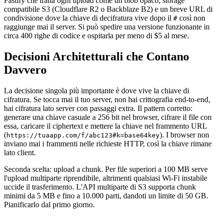
Fastify che tratta ogni upload come un blob opaco, storage
compatibile S3 (Cloudflare R2 o Backblaze B2) e un breve URL di
condivisione dove la chiave di decifratura vive dopo il
così non
#
raggiunge mai il server. Si può spedire una versione funzionante in
circa 400 righe di codice e ospitarla per meno di $5 al mese.
Decisioni Architetturali che Contano
Davvero
La decisione singola più importante è dove vive la chiave di
cifratura. Se tocca mai il tuo server, non hai crittografia end-to-end,
hai cifratura lato server con passaggi extra. Il pattern corretto:
generare una chiave casuale a 256 bit nel browser, cifrare il file con
essa, caricare il ciphertext e mettere la chiave nel frammento URL
(
). I browser non
https://tuaapp.com/f/abc123#k=base64key
inviano mai i frammenti nelle richieste HTTP, così la chiave rimane
lato client.
Seconda scelta: upload a chunk. Per file superiori a 100 MB serve
l'upload multiparte riprendibile, altrimenti qualsiasi Wi-Fi instabile
uccide il trasferimento. L'API multiparte di S3 supporta chunk
minimi da 5 MB e fino a 10.000 parti, dandoti un limite di 50 GB.
Pianificarlo dal primo giorno.