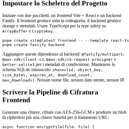
Impostare lo Scheletro del Progetto
Iniziare con due pacchetti: un frontend Vite + React e un backend
Fastify. Il frontend gestisce tutta la crittografia, il backend gestisce
storage e metadati. Usare TypeScript per la type safety su
e
.
ArrayBuffer
CryptoKey
pnpm create vite@latest frontend -- --template react-ts

Aggiungere queste dipendenze al backend:
,
@fastify/multipart
,
e
@aws-sdk/client-s3
@aws-sdk/s3-request-presigner
per i metadati di condivisione. Mantenere lo
better-sqlite3
schema SQLite minuscolo:
shares(id, object_key,
size_bytes, expires_at, download_count,
. Nessun nome file, nessun dato utente, nessun IP.
max_downloads)
Scrivere la Pipeline di Cifratura
Frontend
Generare una chiave, cifrare con AES-256-GCM e produrre un blob
di ciphertext più una chiave base64 per il frammento URL:
async function encryptFile(file: File) {
