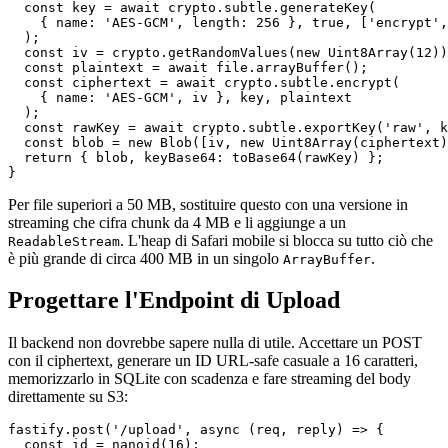
  const key = await crypto.subtle.generateKey(

    { name: 'AES-GCM', length: 256 }, true, ['encrypt',
  );

  const iv = crypto.getRandomValues(new Uint8Array(12))
  const plaintext = await file.arrayBuffer();

  const ciphertext = await crypto.subtle.encrypt(

    { name: 'AES-GCM', iv }, key, plaintext

  );

  const rawKey = await crypto.subtle.exportKey('raw', k
  const blob = new Blob([iv, new Uint8Array(ciphertext)
  return { blob, keyBase64: toBase64(rawKey) };

Per file superiori a 50 MB, sostituire questo con una versione in
streaming che cifra chunk da 4 MB e li aggiunge a un
. L'heap di Safari mobile si blocca su tutto ciò che
ReadableStream
è più grande di circa 400 MB in un singolo
.
ArrayBuffer
Progettare l'Endpoint di Upload
Il backend non dovrebbe sapere nulla di utile. Accettare un POST
con il ciphertext, generare un ID URL-safe casuale a 16 caratteri,
memorizzarlo in SQLite con scadenza e fare streaming del body
direttamente su S3:
fastify.post('/upload', async (req, reply) => {

  const id = nanoid(16);
