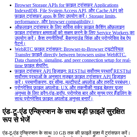
Browser Storage APIs for फ़ाइल ट्रांसफ़र Applications
IndexedDB, File System Access API, और Cache API को
फ़ाइल ट्रांसफ़र apps के लिए उपयोग करें। Storage limits,
performance, और browser compatibility।
ऑफ़लाइन ट्रांसफर के लिए सर्विस वर्कर फ़ाइल कैशिंग
ऑफ़लाइन
फ़ाइल ट्रांसफर क्षमताओं को सक्षम करने के लिए Service Workers का
उपयोग करें। कैश रणनीतियाँ, बैकग्राउंड सिंक और प्रोग्रेसिव वेब ऐप
पैटर्न।
WebRTC फ़ाइल ट्रांसफ़र: Browser-to-Browser ट्यूटोरियल
Transfer फ़ाइलें directly between browsers using WebRTC.
Data channels, signaling, and peer connection setup for real-
time फ़ाइल शेयरिंग.
फ़ाइल ट्रांसफर API डिज़ाइन: RESTful सर्वोत्तम प्रथाएँ
RESTful
सर्वोत्तम प्रथाओं के अनुसार मज़बूत फ़ाइल ट्रांसफर API डिज़ाइन
करें। प्रमाणीकरण, दर सीमा, मल्टीपार्ट अपलोड और त्रुटि प्रबंधन।
प्रोग्रेसिव फ़ाइल अपलोड: UX और तकनीकी गाइड
बेहतर यूज़र
अनुभव के लिए ड्रैग-एंड-ड्रॉप, प्रोग्रेस बार और सुगम एरर हैंडलिंग के
साथ प्रोग्रेसिव फ़ाइल अपलोड अनुभव बनाएँ।
एंड-टू-एंड एन्क्रिप्शन के साथ बड़ी फ़ाइलें सुरक्षित
रूप से भेजें
एंड-टू-एंड एन्क्रिप्शन के साथ 10 GB तक की फ़ाइलें मुफ़्त में ट्रांसफ़र करें।