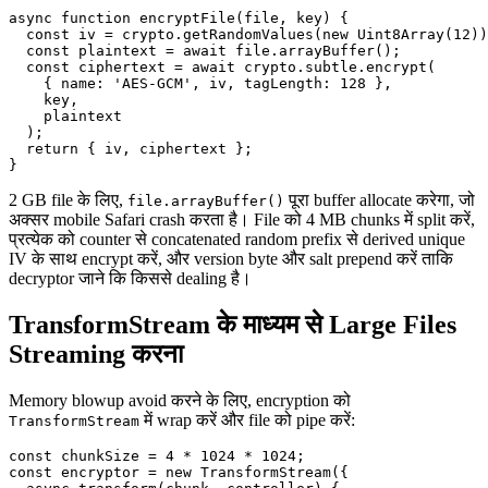
async function encryptFile(file, key) {

  const iv = crypto.getRandomValues(new Uint8Array(12))
  const plaintext = await file.arrayBuffer();

  const ciphertext = await crypto.subtle.encrypt(

    { name: 'AES-GCM', iv, tagLength: 128 },

    key,

    plaintext

  );

  return { iv, ciphertext };

2 GB file के लिए,
पूरा buffer allocate करेगा, जो
file.arrayBuffer()
अक्सर mobile Safari crash करता है। File को 4 MB chunks में split करें,
प्रत्येक को counter से concatenated random prefix से derived unique
IV के साथ encrypt करें, और version byte और salt prepend करें ताकि
decryptor जाने कि किससे dealing है।
TransformStream के माध्यम से Large Files
Streaming करना
Memory blowup avoid करने के लिए, encryption को
में wrap करें और file को pipe करें:
TransformStream
const chunkSize = 4 * 1024 * 1024;

const encryptor = new TransformStream({
