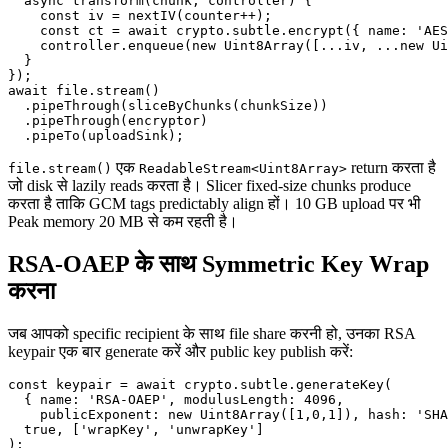
  async transform(chunk, controller) {

    const iv = nextIV(counter++);

    const ct = await crypto.subtle.encrypt({ name: 'AES
    controller.enqueue(new Uint8Array([...iv, ...new Ui
  }

});

await file.stream()

  .pipeThrough(sliceByChunks(chunkSize))

  .pipeThrough(encryptor)

एक
return करता है
file.stream()
ReadableStream<Uint8Array>
जो disk से lazily reads करता है। Slicer fixed-size chunks produce
करता है ताकि GCM tags predictably align हों। 10 GB upload पर भी
Peak memory 20 MB से कम रहती है।
RSA-OAEP के साथ Symmetric Key Wrap
करना
जब आपको specific recipient के साथ file share करनी हो, उनका RSA
keypair एक बार generate करें और public key publish करें:
const keypair = await crypto.subtle.generateKey(

  { name: 'RSA-OAEP', modulusLength: 4096,

    publicExponent: new Uint8Array([1,0,1]), hash: 'SHA
  true, ['wrapKey', 'unwrapKey']
