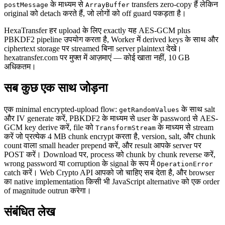
के माध्यम से
transfers zero-copy हैं लेकिन
postMessage
ArrayBuffer
original को detach करते हैं, जो लोगों को off guard पकड़ता है।
HexaTransfer हर upload के लिए exactly यह AES-GCM plus
PBKDF2 pipeline उपयोग करता है, Worker में derived keys के साथ और
ciphertext storage पर streamed बिना server plaintext देखे।
hexatransfer.com पर मुफ्त में आज़माएं — कोई खाता नहीं, 10 GB
अधिकतम।
सब कुछ एक साथ जोड़ना
एक minimal encrypted-upload flow:
के साथ salt
getRandomValues
और IV generate करें, PBKDF2 के माध्यम से user के password से AES-
GCM key derive करें, file को
के माध्यम से stream
TransformStream
करें जो प्रत्येक 4 MB chunk encrypt करता है, version, salt, और chunk
count वाला small header prepend करें, और result आपके server पर
POST करें। Download पर, process को chunk by chunk reverse करें,
wrong password या corruption के signal के रूप में
OperationError
catch करें। Web Crypto API आपको जो चाहिए सब देता है, और browser
का native implementation किसी भी JavaScript alternative को एक order
of magnitude outrun करेगा।
संबंधित लेख