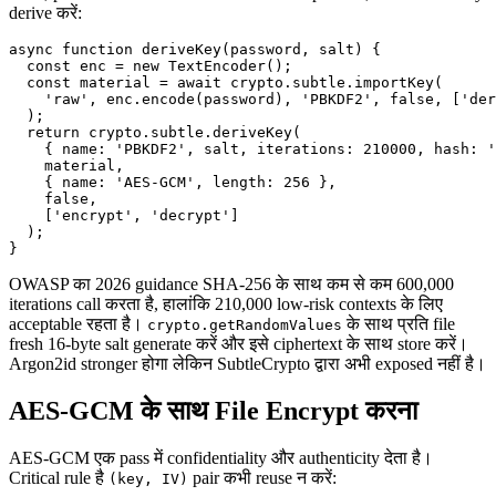
derive करें:
async function deriveKey(password, salt) {

  const enc = new TextEncoder();

  const material = await crypto.subtle.importKey(

    'raw', enc.encode(password), 'PBKDF2', false, ['der
  );

  return crypto.subtle.deriveKey(

    { name: 'PBKDF2', salt, iterations: 210000, hash: '
    material,

    { name: 'AES-GCM', length: 256 },

    false,

    ['encrypt', 'decrypt']

  );

OWASP का 2026 guidance SHA-256 के साथ कम से कम 600,000
iterations call करता है, हालांकि 210,000 low-risk contexts के लिए
acceptable रहता है।
के साथ प्रति file
crypto.getRandomValues
fresh 16-byte salt generate करें और इसे ciphertext के साथ store करें।
Argon2id stronger होगा लेकिन SubtleCrypto द्वारा अभी exposed नहीं है।
AES-GCM के साथ File Encrypt करना
AES-GCM एक pass में confidentiality और authenticity देता है।
Critical rule है
pair कभी reuse न करें:
(key, IV)