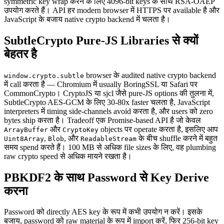
symmetric key wrap करने के लिए 4096-bit keys के साथ RSA-OAEP
उपयोग करते हैं। API हर modern browser में HTTPS पर available है और
JavaScript के बजाय native crypto backend में चलता है।
SubtleCrypto Pure-JS Libraries से क्यों
बेहतर है
browser के audited native crypto backend
window.crypto.subtle
में call करता है — Chromium में usually BoringSSL या Safari पर
CommonCrypto। CryptoJS या sjcl जैसे pure-JS options की तुलना में,
SubtleCrypto AES-GCM के लिए 30-80x faster चलता है, JavaScript
interpreters में timing side-channels avoid करता है, और users को zero
bytes ship करता है। Tradeoff एक Promise-based API है जो केवल
और
objects पर operate करता है, इसलिए आप
ArrayBuffer
CryptoKey
,
, और
के बीच shuffle करने में बहुत
Uint8Array
Blob
ReadableStream
समय spend करते हैं। 100 MB से अधिक file sizes के लिए, वह plumbing
raw crypto speed से अधिक मायने रखता है।
PBKDF2 के साथ Password से Key Derive
करना
Password को directly AES key के रूप में कभी उपयोग न करें। इसके
बजाय, password को raw material के रूप में import करें, फिर 256-bit key