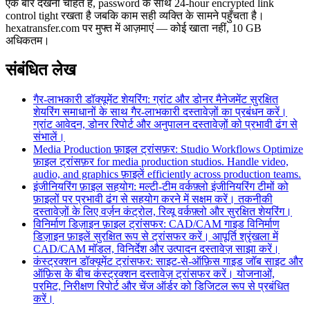
एक बार देखना चाहते हैं, password के साथ 24-hour encrypted link
control tight रखता है जबकि काम सही व्यक्ति के सामने पहुँचता है।
hexatransfer.com पर मुफ्त में आज़माएं — कोई खाता नहीं, 10 GB
अधिकतम।
संबंधित लेख
गैर-लाभकारी डॉक्यूमेंट शेयरिंग: ग्रांट और डोनर मैनेजमेंट
सुरक्षित
शेयरिंग समाधानों के साथ गैर-लाभकारी दस्तावेज़ों का प्रबंधन करें।
ग्रांट आवेदन, डोनर रिपोर्ट और अनुपालन दस्तावेज़ों को प्रभावी ढंग से
संभालें।
Media Production फ़ाइल ट्रांसफ़र: Studio Workflows
Optimize
फ़ाइल ट्रांसफ़र for media production studios. Handle video,
audio, and graphics फ़ाइलें efficiently across production teams.
इंजीनियरिंग फ़ाइल सहयोग: मल्टी-टीम वर्कफ़्लो
इंजीनियरिंग टीमों को
फ़ाइलों पर प्रभावी ढंग से सहयोग करने में सक्षम करें। तकनीकी
दस्तावेज़ों के लिए वर्ज़न कंट्रोल, रिव्यू वर्कफ़्लो और सुरक्षित शेयरिंग।
विनिर्माण डिज़ाइन फ़ाइल ट्रांसफर: CAD/CAM गाइड
विनिर्माण
डिज़ाइन फ़ाइलें सुरक्षित रूप से ट्रांसफर करें। आपूर्ति श्रृंखला में
CAD/CAM मॉडल, विनिर्देश और उत्पादन दस्तावेज़ साझा करें।
कंस्ट्रक्शन डॉक्यूमेंट ट्रांसफर: साइट-से-ऑफ़िस गाइड
जॉब साइट और
ऑफ़िस के बीच कंस्ट्रक्शन दस्तावेज़ ट्रांसफर करें। योजनाओं,
परमिट, निरीक्षण रिपोर्ट और चेंज ऑर्डर को डिजिटल रूप से प्रबंधित
करें।