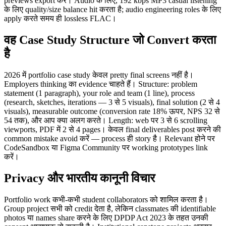
previews export करें। Audio के लिए, 192 kbps MP3 casual listening
के लिए quality/size balance hit करता है; audio engineering roles के लिए
apply करते समय ही lossless FLAC।
वह Case Study Structure जो Convert करता
है
2026 में portfolio case study केवल pretty final screens नहीं है।
Employers thinking का evidence चाहते हैं। Structure: problem
statement (1 paragraph), your role and team (1 line), process
(research, sketches, iterations — 3 से 5 visuals), final solution (2 से 4
visuals), measurable outcome (conversion rate 18% ऊपर, NPS 32 से
54 तक), और आप क्या अलग करते। Length: web पर 3 से 6 scrolling
viewports, PDF में 2 से 4 pages। केवल final deliverables post करने की
common mistake avoid करें — process ही story है। Relevant होने पर
CodeSandbox या Figma Community पर working prototypes link
करें।
Privacy और भारतीय कानूनी विचार
Portfolio work कभी-कभी student collaborators को शामिल करता है।
Group project सभी को credit देता है, लेकिन classmates की identifiable
photos या names share करने के लिए DPDP Act 2023 के तहत उनकी