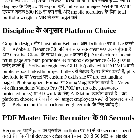
TechFest 2027 में present न करें। Resolution मायने रखता है — retina
displays के लिए 2x पर export करें, individual images WebP या AVIF
उपयोग करके 500 KB से कम रखें, और mobile recruiters के लिए total
portfolio weight 5 MB से कम target करें।
Discipline के अनुसार Platform Choice
Graphic design और illustration Behance और Dribbble पर thrive करते
हैं — Adobe का Behance 30 मिलियन से अधिक creatives तक पहुँचता है
और Creative Cloud के साथ integrate करता है। Architecture students
multi-page site-plan portfolios पर flipbook experience के लिए Issuu
पसंद करते हैं। Software engineers GitHub (polished READMEs वाले
public repos LinkedIn project bullets से बेहतर हैं) पर निर्भर करते हैं, plus
devfolio.io या Vercel पर custom Next.js site पर project landing
page। Photographers Format या SmugMug उपयोग करते हैं। Video
और film students Vimeo Pro (₹1,700/माह, no ads, password-
protected links) या 3D work के लिए ArtStation उपयोग करते हैं। वह
platform choose करें जहाँ आपके target employers पहले से browse करते
हैं — Behance portfolio backend engineer role के लिए बर्बाद है।
PDF Master File: Recruiter के 90 Seconds
Recruiters पहले pass पर प्रत्येक portfolio पर 30 से 90 seconds spend
करते हैं। किसी भी device पर fast खुलने वाला 20 से 50 MB का single