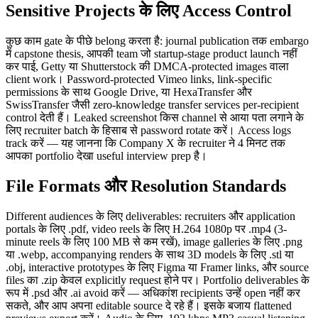
Sensitive Projects के लिए Access Control
कुछ काम gate के पीछे belong करता है: journal publication तक embargo
में capstone thesis, आपकी team जो startup-stage product launch नहीं
कर पाई, Getty या Shutterstock की DMCA-protected images वाला
client work। Password-protected Vimeo links, link-specific
permissions के साथ Google Drive, या HexaTransfer और
SwissTransfer जैसी zero-knowledge transfer services per-recipient
control देती हैं। Leaked screenshot किस channel से आया पता लगाने के
लिए recruiter batch के हिसाब से password rotate करें। Access logs
track करें — यह जानना कि Company X के recruiter ने 4 मिनट तक
आपका portfolio देखा useful interview prep है।
File Formats और Resolution Standards
Different audiences के लिए deliverables: recruiters और application
portals के लिए .pdf, video reels के लिए H.264 1080p पर .mp4 (3-
minute reels के लिए 100 MB से कम रखें), image galleries के लिए .png
या .webp, accompanying renders के साथ 3D models के लिए .stl या
.obj, interactive prototypes के लिए Figma या Framer links, और source
files का .zip केवल explicitly request होने पर। Portfolio deliverables के
रूप में .psd और .ai avoid करें — अधिकांश recipients उन्हें open नहीं कर
सकते, और आप अपना editable source दे रहे हैं। इसके बजाय flattened