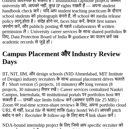
consent आवश्यक हो सकती है। Institutional capstone projects अक्सर
university को, आपको नहीं, कुछ IP rights रखती हैं — अपना student
handbook check करें। यदि आप student teaching practicum के दौरान
school students को photograph करते हैं, तो school का media release
policy लागू होता है। संदेह होने पर, faces blur करें, केवल first names
उपयोग करें, और publicly posting से पहले collaborators से written
permission लें। University career services के साथ shared portfolios के
लिए, Data Protection Board of India के guidance का पालन करें जब
academic records से जुड़े हों।
Campus Placement और Industry Review
Days
IIT, NIT, IIM, और design schools (NID Ahmedabad, MIT Institute
of Design) industry recruiters के साथ annual placement drives चलाते
हैं। Short version (5 projects, 10 minutes) और long version (8
projects, 30 minutes) तैयार रखें। Career services centralized Naukri
Campus, Internshala, या institutional portals पर portfolios host कर
सकती हैं — उनकी size limits follow करें (अक्सर प्रति file 25 MB)।
Zoom पर real-time screen-share reviews के लिए, अपना portfolio cloud
URL से नहीं, local file से चलाएं ताकि flaky hostel Wi-Fi आपकी pitch
बर्बाद न करे। Recruiter के follow-up के लिए बाद में link share करें।
NDA-bound internship project के लिए जिसे आप specific recruiter को