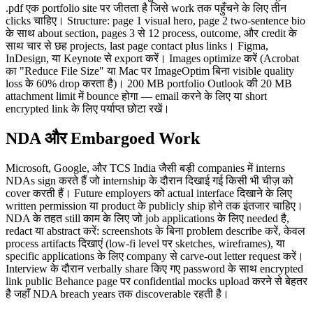
.pdf एक portfolio site पर जीतता है जिसे work तक पहुँचने के लिए तीन
clicks चाहिए। Structure: page 1 visual hero, page 2 two-sentence bio
के साथ about section, pages 3 से 12 process, outcome, और credit के
साथ चार से छह projects, last page contact plus links। Figma,
InDesign, या Keynote से export करें। Images optimize करें (Acrobat
का "Reduce File Size" या Mac पर ImageOptim बिना visible quality
loss के 60% drop करता है)। 200 MB portfolio Outlook की 20 MB
attachment limit में bounce होगा — email करने के लिए या short
encrypted link के लिए पर्याप्त छोटा रखें।
NDA और Embargoed Work
Microsoft, Google, और TCS India जैसी बड़ी companies में interns
NDAs sign करते हैं जो internship के दौरान दिखाई गई किसी भी चीज़ को
cover करती हैं। Future employers को actual interface दिखाने के लिए
written permission या product के publicly ship होने तक इंतजार चाहिए।
NDA के तहत still काम के लिए जो job applications के लिए needed है,
redact या abstract करें: screenshots के बिना problem describe करें, केवल
process artifacts दिखाएं (low-fi level पर sketches, wireframes), या
specific applications के लिए company से carve-out letter request करें।
Interview के दौरान verbally share किए गए password के साथ encrypted
link public Behance page पर confidential mocks upload करने से बेहतर
है जहाँ NDA breach years तक discoverable रहती है।