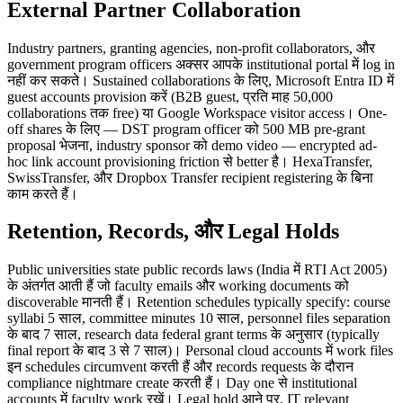
External Partner Collaboration
Industry partners, granting agencies, non-profit collaborators, और
government program officers अक्सर आपके institutional portal में log in
नहीं कर सकते। Sustained collaborations के लिए, Microsoft Entra ID में
guest accounts provision करें (B2B guest, प्रति माह 50,000
collaborations तक free) या Google Workspace visitor access। One-
off shares के लिए — DST program officer को 500 MB pre-grant
proposal भेजना, industry sponsor को demo video — encrypted ad-
hoc link account provisioning friction से better है। HexaTransfer,
SwissTransfer, और Dropbox Transfer recipient registering के बिना
काम करते हैं।
Retention, Records, और Legal Holds
Public universities state public records laws (India में RTI Act 2005)
के अंतर्गत आती हैं जो faculty emails और working documents को
discoverable मानती हैं। Retention schedules typically specify: course
syllabi 5 साल, committee minutes 10 साल, personnel files separation
के बाद 7 साल, research data federal grant terms के अनुसार (typically
final report के बाद 3 से 7 साल)। Personal cloud accounts में work files
इन schedules circumvent करती हैं और records requests के दौरान
compliance nightmare create करती हैं। Day one से institutional
accounts में faculty work रखें। Legal hold आने पर, IT relevant