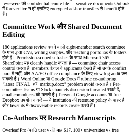
reviewers को confidential tenure file — sensitive documents Outlook
में forever live न हों इसलिए encrypted ad-hoc transfers से benefit होते
हैं।
Committee Work और Shared Document
Editing
180 applications review करने वाली eight-member search committee
के पास .pdf CVs, writing samples, और teaching portfolios के folders
होते हैं। Permission-scoped sub-sites के साथ Microsoft 365
SharePoint यह cleanly handle करता है — committee chair access
control करता है, members केवल वे applicants देखते हैं जो उनके conflict
pool में नहीं, और AA/EO office compliance के लिए view log audit कर
सकती है। Word Online या Google Docs में rubric co-authoring
"latest_FINAL_v7_markup.docx" problem avoid करता है। Per-
committee Teams या Slack channels discussion threaded रखते हैं;
email committees को मारती है। Personal Google accounts या free
Dropbox उपयोग न करें — वे institution की retention policy के बाहर हैं
और lawsuits में discoverable records create करते हैं।
Co-Authors पर Research Manuscripts
Overleaf Pro (प्रति user प्रति माह $17, 100+ universities पर free