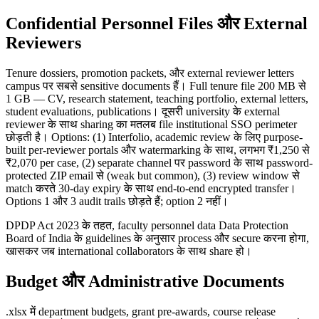
Confidential Personnel Files और External
Reviewers
Tenure dossiers, promotion packets, और external reviewer letters
campus पर सबसे sensitive documents हैं। Full tenure file 200 MB से
1 GB — CV, research statement, teaching portfolio, external letters,
student evaluations, publications। दूसरी university के external
reviewer के साथ sharing का मतलब file institutional SSO perimeter
छोड़ती है। Options: (1) Interfolio, academic review के लिए purpose-
built per-reviewer portals और watermarking के साथ, लगभग ₹1,250 से
₹2,070 per case, (2) separate channel पर password के साथ password-
protected ZIP email से (weak but common), (3) review window से
match करते 30-day expiry के साथ end-to-end encrypted transfer।
Options 1 और 3 audit trails छोड़ते हैं; option 2 नहीं।
DPDP Act 2023 के तहत, faculty personnel data Data Protection
Board of India के guidelines के अनुसार process और secure करना होगा,
खासकर जब international collaborators के साथ share हो।
Budget और Administrative Documents
.xlsx में department budgets, grant pre-awards, course release