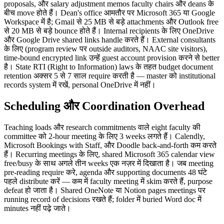
proposals, और salary adjustment memos faculty chairs और deans के
बीच move होते हैं। Dean's office आमतौर पर Microsoft 365 या Google
Workspace में है; Gmail से 25 MB से बड़े attachments और Outlook free
से 20 MB से बड़े bounce होते हैं। Internal recipients के लिए OneDrive
और Google Drive shared links handle करते हैं। External consultants
के लिए (program review पर outside auditors, NAAC site visitors),
time-bound encrypted link उन्हें guest account provision करने से better
है। State RTI (Right to Information) laws के तहत budget document
retention अक्सर 5 से 7 साल require करती है — master को institutional
records system में रखें, personal OneDrive में नहीं।
Scheduling और Coordination Overhead
Teaching loads और research commitments वाले eight faculty की
committee को 2-hour meeting के लिए 3 weeks लगते हैं। Calendly,
Microsoft Bookings with Staff, और Doodle back-and-forth कम करते
हैं। Recurring meetings के लिए, shared Microsoft 365 calendar view
free/busy के साथ अगले तीन weeks एक नज़र में दिखाता है। जब meeting
pre-reading require करे, agenda और supporting documents 48 घंटे
पहले distribute करें — कम में faculty meeting में skim करते हैं, purpose
defeat हो जाता है। Shared OneNote या Notion pages meetings पर
running record of decisions रखते हैं; folder में buried Word doc में
minutes नहीं पढ़े जाते।