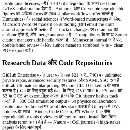
institutional licenses, ≈₹1,410) Git integration के साथ real-time
LaTeX collaboration देता है। Authorea और Curvenote reproducible
figures पर अधिक focus के साथ similar workflows offer करते हैं।
Humanities और social sciences में Word-based manuscripts के लिए,
Microsoft Word का modern co-authoring पुराने email-the-draft-
around approach से better है — tracked changes हर co-author को
attribute होते हैं, और merge automatic है। Group library के साथ Zotero
citation manager side handle करता है। Manuscript journal जाने पर,
double-blind review के लिए author metadata scrubbed के साथ clean
PDF export करें।
Research Data और Code Repositories
GitHub Enterprise प्रति user प्रति माह $21 (≈₹1,740) पर unlimited
private repos, advanced security features, और SAML SSO देता है।
GitLab Ultimate similar pricing पर more CI/CD baked in के साथ
चलता है। Git के लिए बहुत बड़े data के लिए, DVC या Git LFS bulk को
S3 या GCS पर externalize करता है जबकि Git history hashes track
करती है। 500 GB simulation output वाला physics collaboration
institutional S3 bucket पर .root files store करता है Git repo में DVC
pointers के साथ। Binder, Code Ocean, और Whole Tale जैसे
reproducibility tools reviewers को environment install किए बिना
analysis rerun करने देते हैं — Nature या Cell journals में high-stakes
papers के लिए महत्वपूर्ण।