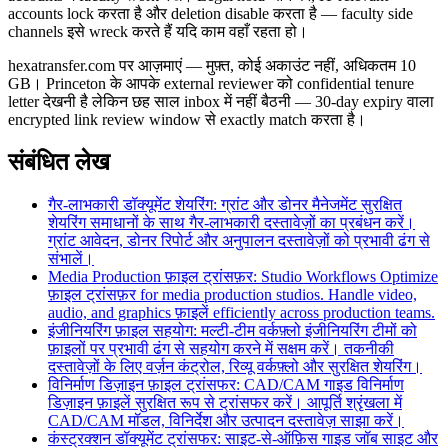
accounts lock करता है और deletion disable करता है — faculty side
channels इसे wreck करते हैं यदि काम वहाँ रहता हो।
hexatransfer.com पर आज़माएं — मुफ़्त, कोई अकाउंट नहीं, अधिकतम 10
GB। Princeton के आपके external reviewer को confidential tenure
letter देखनी है लेकिन छह साल inbox में नहीं बैठनी — 30-day expiry वाला
encrypted link review window से exactly match करता है।
संबंधित लेख
गैर-लाभकारी डॉक्यूमेंट शेयरिंग: ग्रांट और डोनर मैनेजमेंट
सुरक्षित
शेयरिंग समाधानों के साथ गैर-लाभकारी दस्तावेज़ों का प्रबंधन करें।
ग्रांट आवेदन, डोनर रिपोर्ट और अनुपालन दस्तावेज़ों को प्रभावी ढंग से
संभालें।
Media Production फ़ाइल ट्रांसफ़र: Studio Workflows
Optimize
फ़ाइल ट्रांसफ़र for media production studios. Handle video,
audio, and graphics फ़ाइलें efficiently across production teams.
इंजीनियरिंग फ़ाइल सहयोग: मल्टी-टीम वर्कफ़्लो
इंजीनियरिंग टीमों को
फ़ाइलों पर प्रभावी ढंग से सहयोग करने में सक्षम करें। तकनीकी
दस्तावेज़ों के लिए वर्ज़न कंट्रोल, रिव्यू वर्कफ़्लो और सुरक्षित शेयरिंग।
विनिर्माण डिज़ाइन फ़ाइल ट्रांसफर: CAD/CAM गाइड
विनिर्माण
डिज़ाइन फ़ाइलें सुरक्षित रूप से ट्रांसफर करें। आपूर्ति श्रृंखला में
CAD/CAM मॉडल, विनिर्देश और उत्पादन दस्तावेज़ साझा करें।
कंस्ट्रक्शन डॉक्यूमेंट ट्रांसफर: साइट-से-ऑफ़िस गाइड
जॉब साइट और