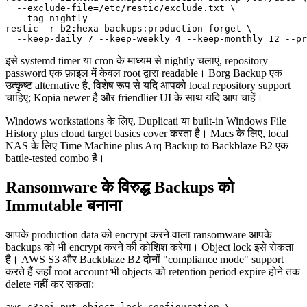
  --exclude-file=/etc/restic/exclude.txt \

  --tag nightly

restic -r b2:hexa-backups:production forget \

इसे systemd timer या cron के माध्यम से nightly चलाएं, repository
password एक फ़ाइल में केवल root द्वारा readable। Borg Backup एक
उत्कृष्ट alternative है, विशेष रूप से यदि आपको local repository support
चाहिए; Kopia newer है और friendlier UI के साथ यदि आप चाहें।
Windows workstations के लिए, Duplicati या built-in Windows File
History plus cloud target basics cover करता है। Macs के लिए, local
NAS के लिए Time Machine plus Arq Backup to Backblaze B2 एक
battle-tested combo है।
Ransomware के विरुद्ध Backups को
Immutable बनाना
आपके production data को encrypt करने वाला ransomware आपके
backups को भी encrypt करने की कोशिश करेगा। Object lock इसे रोकता
है। AWS S3 और Backblaze B2 दोनों "compliance mode" support
करते हैं जहाँ root account भी objects को retention period expire होने तक
delete नहीं कर सकता:
aws s3api put-object-lock-configuration \
