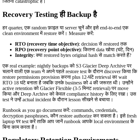
जितनी catastrophic है।
Recovery Testing ही Backup है
हर quarter, एक random फ़ाइल या server चुनें और इसे end-to-end एक
clean environment में restore करें। Measure करें:
RTO (recovery time objective)
: decision से restored तक
RPO (recovery point objective)
: कितना data खोया (घंटे, दिन)
Integrity
: क्या restored bytes original hash से match करते हैं?
एक real example: nightly backups को S3 Glacier Deep Archive पर
चलाने वाली एक team ने अपने पहले restore test के दौरान discover किया कि
restore permissions provision करना plus 12-घंटे retrieval का wait
RTO 18 घंटे बनाता है जबकि उनके business को 4 की जरूरत थी। उन्होंने
active retention को Glacier Flexible (3-5 मिनट retrieval) पर move
किया और Deep Archive को केवल compliance history के लिए रखा। उस
test ने उन्हें actual incident के दौरान lesson सीखने से बचाया।
Runbook as you go document करें: commands, credentials,
decryption passphrases, कौन restore authorize कर सकता है। इसे fresh
laptop पर test करें ताकि आप जानें runbook आपके local environment के
बिना काम करता है।