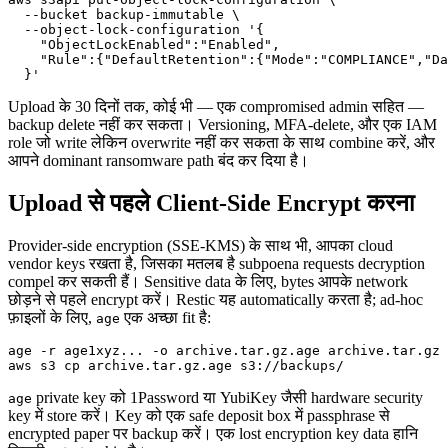
  --bucket backup-immutable \

  --object-lock-configuration '{

    "ObjectLockEnabled":"Enabled",

    "Rule":{"DefaultRetention":{"Mode":"COMPLIANCE","Da
Upload के 30 दिनों तक, कोई भी — एक compromised admin सहित —
backup delete नहीं कर सकता। Versioning, MFA-delete, और एक IAM
role जो write लेकिन overwrite नहीं कर सकता के साथ combine करें, और
आपने dominant ransomware path बंद कर दिया है।
Upload से पहले Client-Side Encrypt करना
Provider-side encryption (SSE-KMS) के साथ भी, आपका cloud
vendor keys रखता है, जिसका मतलब है subpoena requests decryption
compel कर सकती हैं। Sensitive data के लिए, bytes आपके network
छोड़ने से पहले encrypt करें। Restic यह automatically करता है; ad-hoc
फ़ाइलों के लिए,
एक अच्छा fit है:
age
age -r age1xyz... -o archive.tar.gz.age archive.tar.gz

private key को 1Password या YubiKey जैसी hardware security
age
key में store करें। Key को एक safe deposit box में passphrase से
encrypted paper पर backup करें। एक lost encryption key data हानि