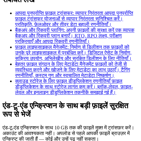
आपदा पुनर्प्राप्ति फ़ाइल ट्रांसफर: व्यापार निरंतरता
आपदा पुनर्प्राप्ति
फ़ाइल ट्रांसफर योजनाओं से व्यापार निरंतरता सुनिश्चित करें।
प्रतिकृति, फ़ेलओवर और तीव्र डेटा बहाली रणनीतियाँ।
बैकअप और रिकवरी प्लानिंग: अपनी फ़ाइलों की सुरक्षा करें
एक व्यापक
बैकअप और रिकवरी प्लान बनाएँ। RTO, RPO लक्ष्य, परीक्षण
प्रक्रियाएँ और आपदा रिकवरी रणनीतियाँ।
फ़ाइल लाइफसाइकल मैनेजमेंट: निर्माण से डिलीशन तक
फ़ाइलों को
उनके पूरे लाइफसाइकल में प्रबंधित करें। डिजिटल ऐसेट के निर्माण,
सक्रिय उपयोग, अभिलेखीय और सुरक्षित डिलीशन के लिए नीतियाँ।
बेहतर फ़ाइल संगठन के लिए मेटाडेटा मैनेजमेंट
फ़ाइलों को तेज़ी से
व्यवस्थित करने और खोजने के लिए मेटाडेटा का लाभ उठाएँ। टैगिंग
रणनीतियाँ, कस्टम गुण और स्वचालित मेटाडेटा निष्कर्षण।
क्लाउड स्टोरेज के लिए फ़ाइल डीडुप्लिकेशन रणनीतियाँ
फ़ाइल
डीडुप्लिकेशन के साथ स्टोरेज लागत कम करें। ब्लॉक-लेवल, फ़ाइल-
लेवल और इनलाइन डीडुप्लिकेशन तकनीकें समझाई गई हैं।
एंड-टू-एंड एन्क्रिप्शन के साथ बड़ी फ़ाइलें सुरक्षित
रूप से भेजें
एंड-टू-एंड एन्क्रिप्शन के साथ 10 GB तक की फ़ाइलें मुफ़्त में ट्रांसफ़र करें।
अकाउंट की आवश्यकता नहीं। अपलोड से पहले आपकी फ़ाइलें ब्राउज़र में
एन्क्रिप्ट की जाती हैं — कोई और उन्हें पढ़ नहीं सकता।