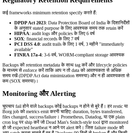
Regulatory Retention Requirements
कई frameworks minimum retention specify करते हैं:
DPDP Act 2023
: Data Protection Board of India के दिशानिर्देशों
के अनुसार stated purpose के लिए आवश्यक समय तक retain करें
HIPAA
: audit logs और policies के लिए 6 वर्ष
SOX
: financial records के लिए 7 वर्ष
PCI DSS 4.0
: audit trails के लिए 1 वर्ष, 3 महीने "immediately
available"
FINRA 17a-4
: 3-6 वर्ष, WORM-compliant storage आवश्यक
Backups को retention metadata के साथ tag करें और lifecycle policies
के माध्यम से enforce करें ताकि आप न तो data को आवश्यकता से अधिक
समय रखें (DPDP Act data minimization समस्या) और न ही आवश्यकता से
कम (SOX समस्या)।
Monitoring और Alerting
चुपचाप fail होने वाले backups कोई backups न होने से बुरे हैं। हर restic या
Borg job को metrics emit करनी चाहिए: duration, bytes transferred,
files changed, success/failure। Prometheus, Datadog, या एक plain
cron log पर ship करें जो Dead Man's Snitch-style tool द्वारा monitored
हो जो expected heartbeat न आने पर alert करे। जिस failure mode को
आप catch करना चाहते हैं वह है "backups 90 दिनों से broken हैं और किसी