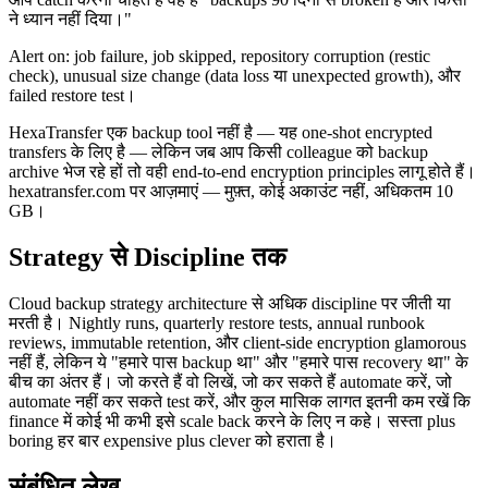
ने ध्यान नहीं दिया।"
Alert on: job failure, job skipped, repository corruption (restic
check), unusual size change (data loss या unexpected growth), और
failed restore test।
HexaTransfer एक backup tool नहीं है — यह one-shot encrypted
transfers के लिए है — लेकिन जब आप किसी colleague को backup
archive भेज रहे हों तो वही end-to-end encryption principles लागू होते हैं।
hexatransfer.com पर आज़माएं — मुफ़्त, कोई अकाउंट नहीं, अधिकतम 10
GB।
Strategy से Discipline तक
Cloud backup strategy architecture से अधिक discipline पर जीती या
मरती है। Nightly runs, quarterly restore tests, annual runbook
reviews, immutable retention, और client-side encryption glamorous
नहीं हैं, लेकिन ये "हमारे पास backup था" और "हमारे पास recovery था" के
बीच का अंतर हैं। जो करते हैं वो लिखें, जो कर सकते हैं automate करें, जो
automate नहीं कर सकते test करें, और कुल मासिक लागत इतनी कम रखें कि
finance में कोई भी कभी इसे scale back करने के लिए न कहे। सस्ता plus
boring हर बार expensive plus clever को हराता है।
संबंधित लेख