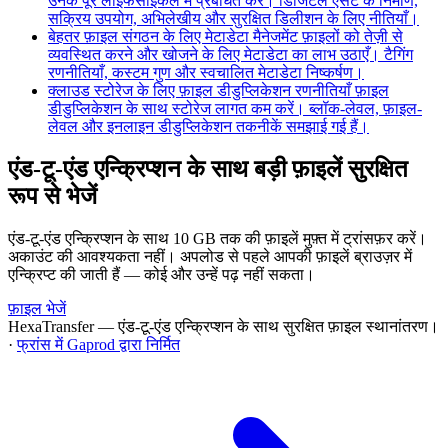
उनके पूरे लाइफसाइकल में प्रबंधित करें। डिजिटल ऐसेट के निर्माण,
सक्रिय उपयोग, अभिलेखीय और सुरक्षित डिलीशन के लिए नीतियाँ।
बेहतर फ़ाइल संगठन के लिए मेटाडेटा मैनेजमेंट
फ़ाइलों को तेज़ी से
व्यवस्थित करने और खोजने के लिए मेटाडेटा का लाभ उठाएँ। टैगिंग
रणनीतियाँ, कस्टम गुण और स्वचालित मेटाडेटा निष्कर्षण।
क्लाउड स्टोरेज के लिए फ़ाइल डीडुप्लिकेशन रणनीतियाँ
फ़ाइल
डीडुप्लिकेशन के साथ स्टोरेज लागत कम करें। ब्लॉक-लेवल, फ़ाइल-
लेवल और इनलाइन डीडुप्लिकेशन तकनीकें समझाई गई हैं।
एंड-टू-एंड एन्क्रिप्शन के साथ बड़ी फ़ाइलें सुरक्षित
रूप से भेजें
एंड-टू-एंड एन्क्रिप्शन के साथ 10 GB तक की फ़ाइलें मुफ़्त में ट्रांसफ़र करें।
अकाउंट की आवश्यकता नहीं। अपलोड से पहले आपकी फ़ाइलें ब्राउज़र में
एन्क्रिप्ट की जाती हैं — कोई और उन्हें पढ़ नहीं सकता।
फ़ाइल भेजें
HexaTransfer — एंड-टू-एंड एन्क्रिप्शन के साथ सुरक्षित फ़ाइल स्थानांतरण।
·
फ्रांस में Gaprod द्वारा निर्मित