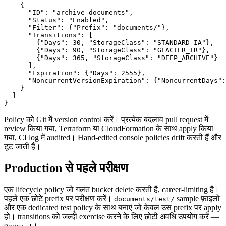
    {

      "ID": "archive-documents",

      "Status": "Enabled",

      "Filter": {"Prefix": "documents/"},

      "Transitions": [

        {"Days": 30, "StorageClass": "STANDARD_IA"},

        {"Days": 90, "StorageClass": "GLACIER_IR"},

        {"Days": 365, "StorageClass": "DEEP_ARCHIVE"}

      ],

      "Expiration": {"Days": 2555},

      "NoncurrentVersionExpiration": {"NoncurrentDays":
    }

  ]

Policy को Git में version control करें। प्रत्येक बदलाव pull request में
review किया गया, Terraform या CloudFormation के साथ apply किया
गया, CI log में audited। Hand-edited console policies drift करती हैं और
टूट जाती हैं।
Production से पहले परीक्षण
एक lifecycle policy जो गलत bucket delete करती है, career-limiting है।
पहले एक छोटे prefix पर परीक्षण करें।
sample फ़ाइलों
documents/test/
और एक dedicated test policy के साथ बनाएं जो केवल उस prefix पर apply
हो। transitions को जल्दी exercise करने के लिए छोटी अवधि उपयोग करें —
।