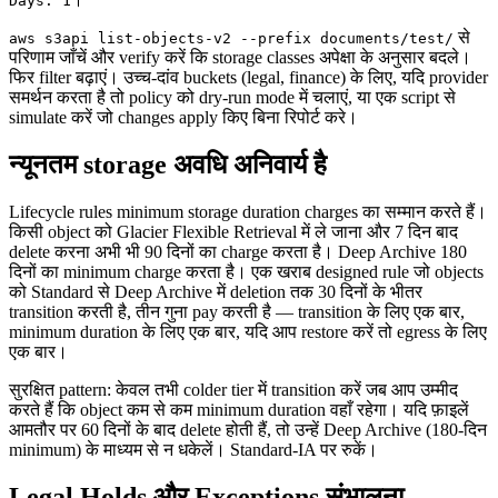
Days: 1
से
aws s3api list-objects-v2 --prefix documents/test/
परिणाम जाँचें और verify करें कि storage classes अपेक्षा के अनुसार बदले।
फिर filter बढ़ाएं। उच्च-दांव buckets (legal, finance) के लिए, यदि provider
समर्थन करता है तो policy को dry-run mode में चलाएं, या एक script से
simulate करें जो changes apply किए बिना रिपोर्ट करे।
न्यूनतम storage अवधि अनिवार्य है
Lifecycle rules minimum storage duration charges का सम्मान करते हैं।
किसी object को Glacier Flexible Retrieval में ले जाना और 7 दिन बाद
delete करना अभी भी 90 दिनों का charge करता है। Deep Archive 180
दिनों का minimum charge करता है। एक खराब designed rule जो objects
को Standard से Deep Archive में deletion तक 30 दिनों के भीतर
transition करती है, तीन गुना pay करती है — transition के लिए एक बार,
minimum duration के लिए एक बार, यदि आप restore करें तो egress के लिए
एक बार।
सुरक्षित pattern: केवल तभी colder tier में transition करें जब आप उम्मीद
करते हैं कि object कम से कम minimum duration वहाँ रहेगा। यदि फ़ाइलें
आमतौर पर 60 दिनों के बाद delete होती हैं, तो उन्हें Deep Archive (180-दिन
minimum) के माध्यम से न धकेलें। Standard-IA पर रुकें।
Legal Holds और Exceptions संभालना