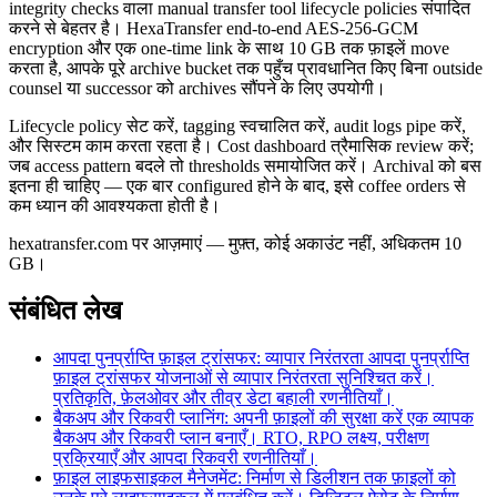
integrity checks वाला manual transfer tool lifecycle policies संपादित
करने से बेहतर है। HexaTransfer end-to-end AES-256-GCM
encryption और एक one-time link के साथ 10 GB तक फ़ाइलें move
करता है, आपके पूरे archive bucket तक पहुँच प्रावधानित किए बिना outside
counsel या successor को archives सौंपने के लिए उपयोगी।
Lifecycle policy सेट करें, tagging स्वचालित करें, audit logs pipe करें,
और सिस्टम काम करता रहता है। Cost dashboard त्रैमासिक review करें;
जब access pattern बदले तो thresholds समायोजित करें। Archival को बस
इतना ही चाहिए — एक बार configured होने के बाद, इसे coffee orders से
कम ध्यान की आवश्यकता होती है।
hexatransfer.com पर आज़माएं — मुफ़्त, कोई अकाउंट नहीं, अधिकतम 10
GB।
संबंधित लेख
आपदा पुनर्प्राप्ति फ़ाइल ट्रांसफर: व्यापार निरंतरता
आपदा पुनर्प्राप्ति
फ़ाइल ट्रांसफर योजनाओं से व्यापार निरंतरता सुनिश्चित करें।
प्रतिकृति, फ़ेलओवर और तीव्र डेटा बहाली रणनीतियाँ।
बैकअप और रिकवरी प्लानिंग: अपनी फ़ाइलों की सुरक्षा करें
एक व्यापक
बैकअप और रिकवरी प्लान बनाएँ। RTO, RPO लक्ष्य, परीक्षण
प्रक्रियाएँ और आपदा रिकवरी रणनीतियाँ।
फ़ाइल लाइफसाइकल मैनेजमेंट: निर्माण से डिलीशन तक
फ़ाइलों को