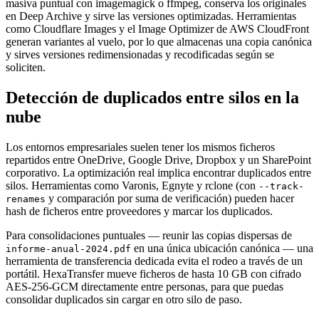
masiva puntual con imagemagick o ffmpeg, conserva los originales
en Deep Archive y sirve las versiones optimizadas. Herramientas
como Cloudflare Images y el Image Optimizer de AWS CloudFront
generan variantes al vuelo, por lo que almacenas una copia canónica
y sirves versiones redimensionadas y recodificadas según se
soliciten.
Detección de duplicados entre silos en la
nube
Los entornos empresariales suelen tener los mismos ficheros
repartidos entre OneDrive, Google Drive, Dropbox y un SharePoint
corporativo. La optimización real implica encontrar duplicados entre
silos. Herramientas como Varonis, Egnyte y rclone (con
--track-
y comparación por suma de verificación) pueden hacer
renames
hash de ficheros entre proveedores y marcar los duplicados.
Para consolidaciones puntuales — reunir las copias dispersas de
en una única ubicación canónica — una
informe-anual-2024.pdf
herramienta de transferencia dedicada evita el rodeo a través de un
portátil. HexaTransfer mueve ficheros de hasta 10 GB con cifrado
AES-256-GCM directamente entre personas, para que puedas
consolidar duplicados sin cargar en otro silo de paso.