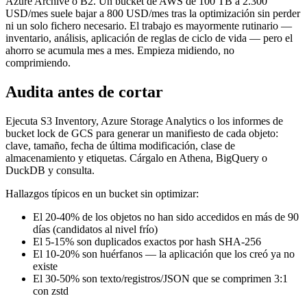
Azure Archive o B2. Un bucket de AWS de 100 TB a 2.300
USD/mes suele bajar a 800 USD/mes tras la optimización sin perder
ni un solo fichero necesario. El trabajo es mayormente rutinario —
inventario, análisis, aplicación de reglas de ciclo de vida — pero el
ahorro se acumula mes a mes. Empieza midiendo, no
comprimiendo.
Audita antes de cortar
Ejecuta S3 Inventory, Azure Storage Analytics o los informes de
bucket lock de GCS para generar un manifiesto de cada objeto:
clave, tamaño, fecha de última modificación, clase de
almacenamiento y etiquetas. Cárgalo en Athena, BigQuery o
DuckDB y consulta.
Hallazgos típicos en un bucket sin optimizar:
El 20-40% de los objetos no han sido accedidos en más de 90
días (candidatos al nivel frío)
El 5-15% son duplicados exactos por hash SHA-256
El 10-20% son huérfanos — la aplicación que los creó ya no
existe
El 30-50% son texto/registros/JSON que se comprimen 3:1
con zstd