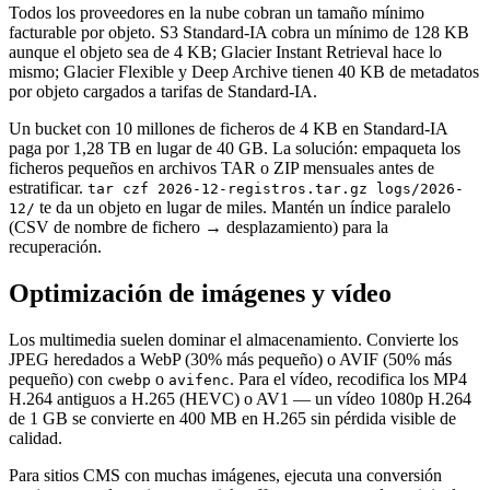
Todos los proveedores en la nube cobran un tamaño mínimo
facturable por objeto. S3 Standard-IA cobra un mínimo de 128 KB
aunque el objeto sea de 4 KB; Glacier Instant Retrieval hace lo
mismo; Glacier Flexible y Deep Archive tienen 40 KB de metadatos
por objeto cargados a tarifas de Standard-IA.
Un bucket con 10 millones de ficheros de 4 KB en Standard-IA
paga por 1,28 TB en lugar de 40 GB. La solución: empaqueta los
ficheros pequeños en archivos TAR o ZIP mensuales antes de
estratificar.
tar czf 2026-12-registros.tar.gz logs/2026-
te da un objeto en lugar de miles. Mantén un índice paralelo
12/
(CSV de nombre de fichero → desplazamiento) para la
recuperación.
Optimización de imágenes y vídeo
Los multimedia suelen dominar el almacenamiento. Convierte los
JPEG heredados a WebP (30% más pequeño) o AVIF (50% más
pequeño) con
o
. Para el vídeo, recodifica los MP4
cwebp
avifenc
H.264 antiguos a H.265 (HEVC) o AV1 — un vídeo 1080p H.264
de 1 GB se convierte en 400 MB en H.265 sin pérdida visible de
calidad.
Para sitios CMS con muchas imágenes, ejecuta una conversión