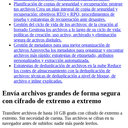
Planificación de copias de seguridad y recuperación: protege
tus archivos
Crea un plan integral de copia de seguridad y
recuperación: objetivos RTO y RPO, procedimientos de
prueba y estrategias de recuperación ante desastres.
Gestión del ciclo de vida de los archivos: de la creación al
borrado
Gestiona los archivos a lo largo de su ciclo de vida:
políticas de creación, uso activo, archivado y eliminación
segura de activos digitales.
Gestión de metadatos para una mejor organización de
archivos
Aprovecha los metadatos para organizar y encontrar
archivos más rápido: estrategias de etiquetado, atributos
personalizados y extracción automatizada.
Estrategias de deduplicación de archivos en la nube
Reduce
los costes de almacenamiento con la deduplicación de
archivos: técnicas de deduplicación a nivel de bloque, de
archivo e inline explicadas.
Envía archivos grandes de forma segura
con cifrado de extremo a extremo
Transfiere archivos de hasta 10 GB gratis con cifrado de extremo a
extremo. Sin necesidad de cuenta. Tus archivos se cifran en tu
navegador antes de subirlos: nadie más puede leerlos.