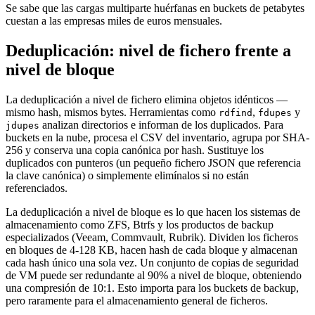
Se sabe que las cargas multiparte huérfanas en buckets de petabytes
cuestan a las empresas miles de euros mensuales.
Deduplicación: nivel de fichero frente a
nivel de bloque
La deduplicación a nivel de fichero elimina objetos idénticos —
mismo hash, mismos bytes. Herramientas como
,
y
rdfind
fdupes
analizan directorios e informan de los duplicados. Para
jdupes
buckets en la nube, procesa el CSV del inventario, agrupa por SHA-
256 y conserva una copia canónica por hash. Sustituye los
duplicados con punteros (un pequeño fichero JSON que referencia
la clave canónica) o simplemente elimínalos si no están
referenciados.
La deduplicación a nivel de bloque es lo que hacen los sistemas de
almacenamiento como ZFS, Btrfs y los productos de backup
especializados (Veeam, Commvault, Rubrik). Dividen los ficheros
en bloques de 4-128 KB, hacen hash de cada bloque y almacenan
cada hash único una sola vez. Un conjunto de copias de seguridad
de VM puede ser redundante al 90% a nivel de bloque, obteniendo
una compresión de 10:1. Esto importa para los buckets de backup,
pero raramente para el almacenamiento general de ficheros.