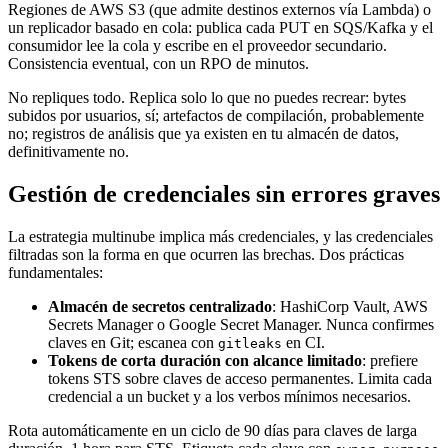
Regiones de AWS S3 (que admite destinos externos vía Lambda) o
un replicador basado en cola: publica cada PUT en SQS/Kafka y el
consumidor lee la cola y escribe en el proveedor secundario.
Consistencia eventual, con un RPO de minutos.
No repliques todo. Replica solo lo que no puedes recrear: bytes
subidos por usuarios, sí; artefactos de compilación, probablemente
no; registros de análisis que ya existen en tu almacén de datos,
definitivamente no.
Gestión de credenciales sin errores graves
La estrategia multinube implica más credenciales, y las credenciales
filtradas son la forma en que ocurren las brechas. Dos prácticas
fundamentales:
Almacén de secretos centralizado
: HashiCorp Vault, AWS
Secrets Manager o Google Secret Manager. Nunca confirmes
claves en Git; escanea con
en CI.
gitleaks
Tokens de corta duración con alcance limitado
: prefiere
tokens STS sobre claves de acceso permanentes. Limita cada
credencial a un bucket y a los verbos mínimos necesarios.
Rota automáticamente en un ciclo de 90 días para claves de larga