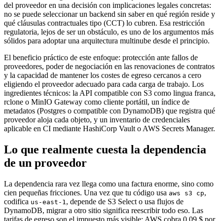
del proveedor en una decisión con implicaciones legales concretas:
no se puede seleccionar un backend sin saber en qué región reside y
qué cláusulas contractuales tipo (CCT) lo cubren. Esa restricción
regulatoria, lejos de ser un obstáculo, es uno de los argumentos más
sólidos para adoptar una arquitectura multinube desde el principio.
El beneficio práctico de este enfoque: protección ante fallos de
proveedores, poder de negociación en las renovaciones de contratos
y la capacidad de mantener los costes de egreso cercanos a cero
eligiendo el proveedor adecuado para cada carga de trabajo. Los
ingredientes técnicos: la API compatible con S3 como lingua franca,
rclone o MinIO Gateway como cliente portátil, un índice de
metadatos (Postgres o compatible con DynamoDB) que registra qué
proveedor aloja cada objeto, y un inventario de credenciales
aplicable en CI mediante HashiCorp Vault o AWS Secrets Manager.
Lo que realmente cuesta la dependencia
de un proveedor
La dependencia rara vez llega como una factura enorme, sino como
cien pequeñas fricciones. Una vez que tu código usa
,
aws s3 cp
codifica
, depende de S3 Select o usa flujos de
us-east-1
DynamoDB, migrar a otro sitio significa reescribir todo eso. Las
tarifas de egreso son el impuesto más visible: AWS cobra 0,09 $ por