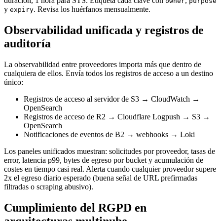
duración, 1 hora para STS. Etiqueta cada clave con
,
owner
purpose
y
. Revisa los huérfanos mensualmente.
expiry
Observabilidad unificada y registros de
auditoría
La observabilidad entre proveedores importa más que dentro de
cualquiera de ellos. Envía todos los registros de acceso a un destino
único:
Registros de acceso al servidor de S3 → CloudWatch →
OpenSearch
Registros de acceso de R2 → Cloudflare Logpush → S3 →
OpenSearch
Notificaciones de eventos de B2 → webhooks → Loki
Los paneles unificados muestran: solicitudes por proveedor, tasas de
error, latencia p99, bytes de egreso por bucket y acumulación de
costes en tiempo casi real. Alerta cuando cualquier proveedor supere
2x el egreso diario esperado (buena señal de URL prefirmadas
filtradas o scraping abusivo).
Cumplimiento del RGPD en
arquitecturas multinube