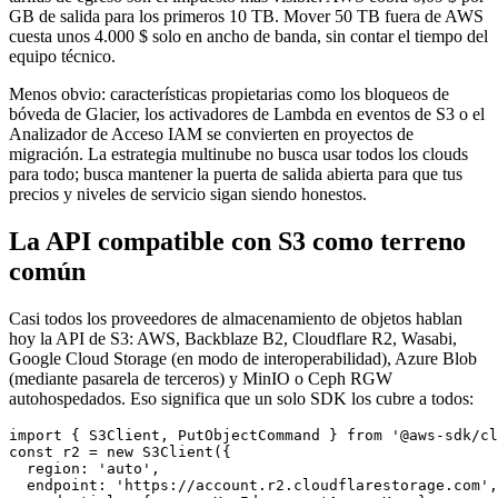
GB de salida para los primeros 10 TB. Mover 50 TB fuera de AWS
cuesta unos 4.000 $ solo en ancho de banda, sin contar el tiempo del
equipo técnico.
Menos obvio: características propietarias como los bloqueos de
bóveda de Glacier, los activadores de Lambda en eventos de S3 o el
Analizador de Acceso IAM se convierten en proyectos de
migración. La estrategia multinube no busca usar todos los clouds
para todo; busca mantener la puerta de salida abierta para que tus
precios y niveles de servicio sigan siendo honestos.
La API compatible con S3 como terreno
común
Casi todos los proveedores de almacenamiento de objetos hablan
hoy la API de S3: AWS, Backblaze B2, Cloudflare R2, Wasabi,
Google Cloud Storage (en modo de interoperabilidad), Azure Blob
(mediante pasarela de terceros) y MinIO o Ceph RGW
autohospedados. Eso significa que un solo SDK los cubre a todos:
import { S3Client, PutObjectCommand } from '@aws-sdk/cl
const r2 = new S3Client({

  region: 'auto',

  endpoint: 'https://account.r2.cloudflarestorage.com',
