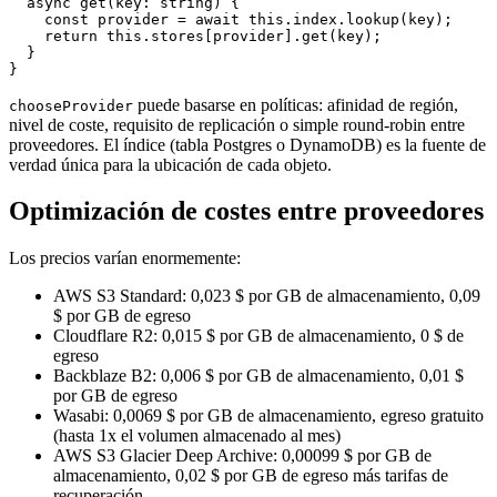
  async get(key: string) {

    const provider = await this.index.lookup(key);

    return this.stores[provider].get(key);

  }

puede basarse en políticas: afinidad de región,
chooseProvider
nivel de coste, requisito de replicación o simple round-robin entre
proveedores. El índice (tabla Postgres o DynamoDB) es la fuente de
verdad única para la ubicación de cada objeto.
Optimización de costes entre proveedores
Los precios varían enormemente:
AWS S3 Standard: 0,023 $ por GB de almacenamiento, 0,09
$ por GB de egreso
Cloudflare R2: 0,015 $ por GB de almacenamiento, 0 $ de
egreso
Backblaze B2: 0,006 $ por GB de almacenamiento, 0,01 $
por GB de egreso
Wasabi: 0,0069 $ por GB de almacenamiento, egreso gratuito
(hasta 1x el volumen almacenado al mes)
AWS S3 Glacier Deep Archive: 0,00099 $ por GB de
almacenamiento, 0,02 $ por GB de egreso más tarifas de
recuperación