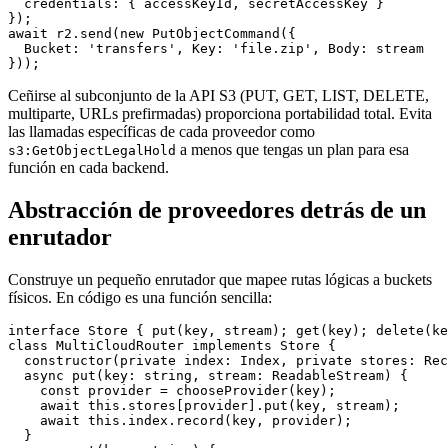
  credentials: { accessKeyId, secretAccessKey }

});

await r2.send(new PutObjectCommand({

  Bucket: 'transfers', Key: 'file.zip', Body: stream

Ceñirse al subconjunto de la API S3 (PUT, GET, LIST, DELETE,
multiparte, URLs prefirmadas) proporciona portabilidad total. Evita
las llamadas específicas de cada proveedor como
a menos que tengas un plan para esa
s3:GetObjectLegalHold
función en cada backend.
Abstracción de proveedores detrás de un
enrutador
Construye un pequeño enrutador que mapee rutas lógicas a buckets
físicos. En código es una función sencilla:
interface Store { put(key, stream); get(key); delete(ke
class MultiCloudRouter implements Store {

  constructor(private index: Index, private stores: Rec
  async put(key: string, stream: ReadableStream) {

    const provider = chooseProvider(key);

    await this.stores[provider].put(key, stream);

    await this.index.record(key, provider);

  }
