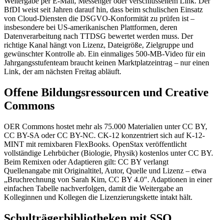
Weitergabe per E-Mail, Messenger oder verschlüsseltem Link. Der
BfDI weist seit Jahren darauf hin, dass beim schulischen Einsatz
von Cloud-Diensten die DSGVO-Konformität zu prüfen ist –
insbesondere bei US-amerikanischen Plattformen, deren
Datenverarbeitung nach TTDSG bewertet werden muss. Der
richtige Kanal hängt von Lizenz, Dateigröße, Zielgruppe und
gewünschter Kontrolle ab. Ein einmaliges 500-MB-Video für ein
Jahrgangsstufenteam braucht keinen Marktplatzeintrag – nur einen
Link, der am nächsten Freitag abläuft.
Offene Bildungsressourcen und Creative
Commons
OER Commons hostet mehr als 75.000 Materialien unter CC BY,
CC BY-SA oder CC BY-NC. CK-12 konzentriert sich auf K-12-
MINT mit remixbaren FlexBooks. OpenStax veröffentlicht
vollständige Lehrbücher (Biologie, Physik) kostenlos unter CC BY.
Beim Remixen oder Adaptieren gilt: CC BY verlangt
Quellenangabe mit Originaltitel, Autor, Quelle und Lizenz – etwa
„Bruchrechnung von Sarah Kim, CC BY 4.0". Adaptionen in einer
einfachen Tabelle nachverfolgen, damit die Weitergabe an
Kolleginnen und Kollegen die Lizenzierungskette intakt hält.
Schulträgerbibliotheken mit SSO