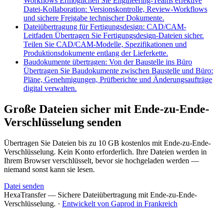
Workflows
Ermöglichen Sie Engineering-Teams effektive
Datei-Kollaboration: Versionskontrolle, Review-Workflows
und sichere Freigabe technischer Dokumente.
Dateiübertragung für Fertigungsdesign: CAD/CAM-
Leitfaden
Übertragen Sie Fertigungsdesign-Dateien sicher.
Teilen Sie CAD/CAM-Modelle, Spezifikationen und
Produktionsdokumente entlang der Lieferkette.
Baudokumente übertragen: Von der Baustelle ins Büro
Übertragen Sie Baudokumente zwischen Baustelle und Büro:
Pläne, Genehmigungen, Prüfberichte und Änderungsaufträge
digital verwalten.
Große Dateien sicher mit Ende-zu-Ende-
Verschlüsselung senden
Übertragen Sie Dateien bis zu 10 GB kostenlos mit Ende-zu-Ende-
Verschlüsselung. Kein Konto erforderlich. Ihre Dateien werden in
Ihrem Browser verschlüsselt, bevor sie hochgeladen werden —
niemand sonst kann sie lesen.
Datei senden
HexaTransfer — Sichere Dateiübertragung mit Ende-zu-Ende-
Verschlüsselung.
·
Entwickelt von Gaprod in Frankreich