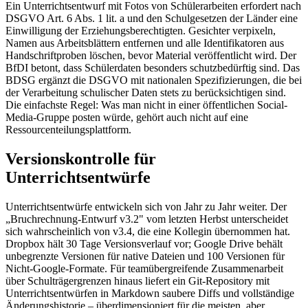
Ein Unterrichtsentwurf mit Fotos von Schülerarbeiten erfordert nach
DSGVO Art. 6 Abs. 1 lit. a und den Schulgesetzen der Länder eine
Einwilligung der Erziehungsberechtigten. Gesichter verpixeln,
Namen aus Arbeitsblättern entfernen und alle Identifikatoren aus
Handschriftproben löschen, bevor Material veröffentlicht wird. Der
BfDI betont, dass Schülerdaten besonders schutzbedürftig sind. Das
BDSG ergänzt die DSGVO mit nationalen Spezifizierungen, die bei
der Verarbeitung schulischer Daten stets zu berücksichtigen sind.
Die einfachste Regel: Was man nicht in einer öffentlichen Social-
Media-Gruppe posten würde, gehört auch nicht auf eine
Ressourcenteilungsplattform.
Versionskontrolle für
Unterrichtsentwürfe
Unterrichtsentwürfe entwickeln sich von Jahr zu Jahr weiter. Der
„Bruchrechnung-Entwurf v3.2" vom letzten Herbst unterscheidet
sich wahrscheinlich von v3.4, die eine Kollegin übernommen hat.
Dropbox hält 30 Tage Versionsverlauf vor; Google Drive behält
unbegrenzte Versionen für native Dateien und 100 Versionen für
Nicht-Google-Formate. Für teamübergreifende Zusammenarbeit
über Schulträgergrenzen hinaus liefert ein Git-Repository mit
Unterrichtsentwürfen in Markdown saubere Diffs und vollständige
Änderungshistorie – überdimensioniert für die meisten, aber