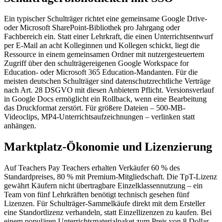
Ein typischer Schulträger richtet eine gemeinsame Google Drive-
oder Microsoft SharePoint-Bibliothek pro Jahrgang oder
Fachbereich ein. Statt einer Lehrkraft, die einen Unterrichtsentwurf
per E-Mail an acht Kolleginnen und Kollegen schickt, liegt die
Ressource in einem gemeinsamen Ordner mit nutzergesteuertem
Zugriff über den schulträgereigenen Google Workspace for
Education- oder Microsoft 365 Education-Mandanten. Für die
meisten deutschen Schulträger sind datenschutzrechtliche Verträge
nach Art. 28 DSGVO mit diesen Anbietern Pflicht. Versionsverlauf
in Google Docs ermöglicht ein Rollback, wenn eine Bearbeitung
das Druckformat zerstört. Für größere Dateien – 500-MB-
Videoclips, MP4-Unterrichtsaufzeichnungen – verlinken statt
anhängen.
Marktplatz-Ökonomie und Lizenzierung
Auf Teachers Pay Teachers erhalten Verkäufer 60 % des
Standardpreises, 80 % mit Premium-Mitgliedschaft. Die TpT-Lizenz
gewährt Käufern nicht übertragbare Einzelklassennutzung – ein
Team von fünf Lehrkräften benötigt technisch gesehen fünf
Lizenzen. Für Schulträger-Sammelkäufe direkt mit dem Ersteller
eine Standortlizenz verhandeln, statt Einzellizenzen zu kaufen. Bei
einem populären Unterrichtsmaterialpaket zum Preis von 8 Dollar