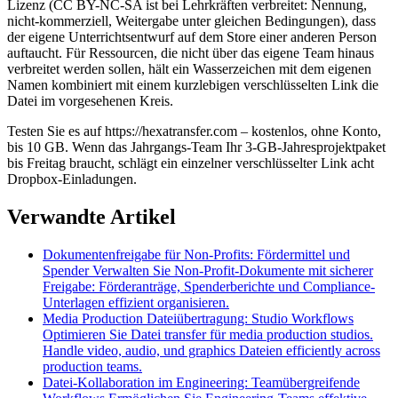
Lizenz (CC BY-NC-SA ist bei Lehrkräften verbreitet: Nennung,
nicht-kommerziell, Weitergabe unter gleichen Bedingungen), dass
der eigene Unterrichtsentwurf auf dem Store einer anderen Person
auftaucht. Für Ressourcen, die nicht über das eigene Team hinaus
verbreitet werden sollen, hält ein Wasserzeichen mit dem eigenen
Namen kombiniert mit einem kurzlebigen verschlüsselten Link die
Datei im vorgesehenen Kreis.
Testen Sie es auf https://hexatransfer.com – kostenlos, ohne Konto,
bis 10 GB. Wenn das Jahrgangs-Team Ihr 3-GB-Jahresprojektpaket
bis Freitag braucht, schlägt ein einzelner verschlüsselter Link acht
Dropbox-Einladungen.
Verwandte Artikel
Dokumentenfreigabe für Non-Profits: Fördermittel und
Spender
Verwalten Sie Non-Profit-Dokumente mit sicherer
Freigabe: Förderanträge, Spenderberichte und Compliance-
Unterlagen effizient organisieren.
Media Production Dateiübertragung: Studio Workflows
Optimieren Sie Datei transfer für media production studios.
Handle video, audio, und graphics Dateien efficiently across
production teams.
Datei-Kollaboration im Engineering: Teamübergreifende