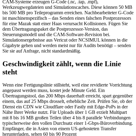
CAM-Systeme erzeugen G-Code (.nc, .tap, .mpf),
Werkzeugwegdateien und Simulationscaches. Diese können 50 MB
bis 500 MB pro Teileprogramm erreichen. Nachbearbeiteter G-Code
ist maschinenspezifisch – das Senden eines falschen Postprozessors
für eine Mazak statt einer Haas verursacht Kollisionen. Fügen Sie
dem Übertragungspaket die Postprozessor-Version, das
Steuerungsmodell und die CAM-Software-Revision bei.
Simulationsergebnisse aus Vericut oder NCSIMUL können in die
Gigabyte gehen und werden meist nur für Audits benötigt – senden
Sie sie auf Anfrage, nicht standardmäßig.
Geschwindigkeit zählt, wenn die Linie
steht
Wenn eine Fertigungslinie stillsteht, weil eine revidierte Vorrichtung
angepasst werden muss, kostet jede Minute Geld. Ein
Übertragungstool, das 200 Mbps dauerhaft erreicht, spart gegenüber
einem, das auf 25 Mbps drosselt, erhebliche Zeit. Prüfen Sie, ob der
Dienst ein CDN wie Cloudflare oder Fastly mit Edge-PoPs in der
Nähe Ihrer Werke nutzt. Für Uploads über 1 GB erzielt Multipart
mit 8 bis 16 MB großen Teilen über 4 bis 8 parallele Verbindungen
typischerweise den vollen Durchsatz einer 1-Gbps-Büroverbindung.
Empfänger, die in Asien von einem US-gehosteten Transfer
herunterladen, sehen 60 bis 90 Prozent