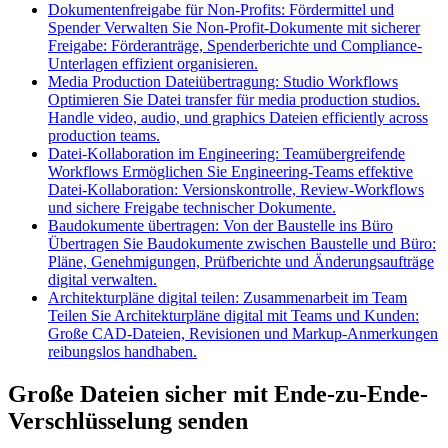
Dokumentenfreigabe für Non-Profits: Fördermittel und
Spender
Verwalten Sie Non-Profit-Dokumente mit sicherer
Freigabe: Förderanträge, Spenderberichte und Compliance-
Unterlagen effizient organisieren.
Media Production Dateiübertragung: Studio Workflows
Optimieren Sie Datei transfer für media production studios.
Handle video, audio, und graphics Dateien efficiently across
production teams.
Datei-Kollaboration im Engineering: Teamübergreifende
Workflows
Ermöglichen Sie Engineering-Teams effektive
Datei-Kollaboration: Versionskontrolle, Review-Workflows
und sichere Freigabe technischer Dokumente.
Baudokumente übertragen: Von der Baustelle ins Büro
Übertragen Sie Baudokumente zwischen Baustelle und Büro:
Pläne, Genehmigungen, Prüfberichte und Änderungsaufträge
digital verwalten.
Architekturpläne digital teilen: Zusammenarbeit im Team
Teilen Sie Architekturpläne digital mit Teams und Kunden:
Große CAD-Dateien, Revisionen und Markup-Anmerkungen
reibungslos handhaben.
Große Dateien sicher mit Ende-zu-Ende-
Verschlüsselung senden