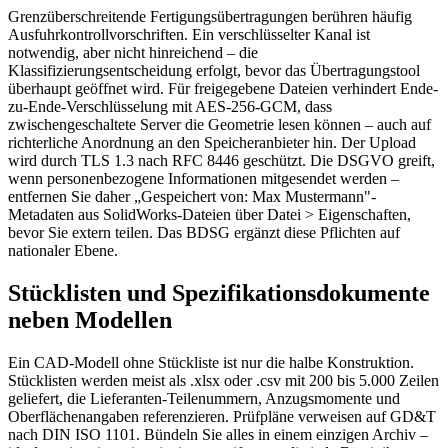
Grenzüberschreitende Fertigungsübertragungen berühren häufig
Ausfuhrkontrollvorschriften. Ein verschlüsselter Kanal ist
notwendig, aber nicht hinreichend – die
Klassifizierungsentscheidung erfolgt, bevor das Übertragungstool
überhaupt geöffnet wird. Für freigegebene Dateien verhindert Ende-
zu-Ende-Verschlüsselung mit AES-256-GCM, dass
zwischengeschaltete Server die Geometrie lesen können – auch auf
richterliche Anordnung an den Speicheranbieter hin. Der Upload
wird durch TLS 1.3 nach RFC 8446 geschützt. Die DSGVO greift,
wenn personenbezogene Informationen mitgesendet werden –
entfernen Sie daher „Gespeichert von: Max Mustermann"-
Metadaten aus SolidWorks-Dateien über Datei > Eigenschaften,
bevor Sie extern teilen. Das BDSG ergänzt diese Pflichten auf
nationaler Ebene.
Stücklisten und Spezifikationsdokumente
neben Modellen
Ein CAD-Modell ohne Stückliste ist nur die halbe Konstruktion.
Stücklisten werden meist als .xlsx oder .csv mit 200 bis 5.000 Zeilen
geliefert, die Lieferanten-Teilenummern, Anzugsmomente und
Oberflächenangaben referenzieren. Prüfpläne verweisen auf GD&T
nach DIN ISO 1101. Bündeln Sie alles in einem einzigen Archiv –