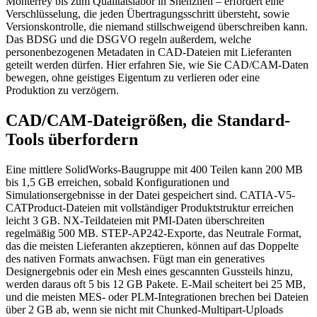
Monterrey bis zum Qualitätslabor in Shenzhen – erfordert eine
Verschlüsselung, die jeden Übertragungsschritt übersteht, sowie
Versionskontrolle, die niemand stillschweigend überschreiben kann.
Das BDSG und die DSGVO regeln außerdem, welche
personenbezogenen Metadaten in CAD-Dateien mit Lieferanten
geteilt werden dürfen. Hier erfahren Sie, wie Sie CAD/CAM-Daten
bewegen, ohne geistiges Eigentum zu verlieren oder eine
Produktion zu verzögern.
CAD/CAM-Dateigrößen, die Standard-
Tools überfordern
Eine mittlere SolidWorks-Baugruppe mit 400 Teilen kann 200 MB
bis 1,5 GB erreichen, sobald Konfigurationen und
Simulationsergebnisse in der Datei gespeichert sind. CATIA-V5-
CATProduct-Dateien mit vollständiger Produktstruktur erreichen
leicht 3 GB. NX-Teildateien mit PMI-Daten überschreiten
regelmäßig 500 MB. STEP-AP242-Exporte, das Neutrale Format,
das die meisten Lieferanten akzeptieren, können auf das Doppelte
des nativen Formats anwachsen. Fügt man ein generatives
Designergebnis oder ein Mesh eines gescannten Gussteils hinzu,
werden daraus oft 5 bis 12 GB Pakete. E-Mail scheitert bei 25 MB,
und die meisten MES- oder PLM-Integrationen brechen bei Dateien
über 2 GB ab, wenn sie nicht mit Chunked-Multipart-Uploads