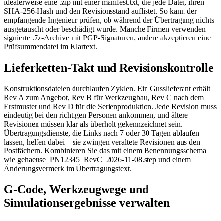
idealerweise eine .zip mit einer manifest.txt, die jede Datei, ihren
SHA-256-Hash und den Revisionsstand auflistet. So kann der
empfangende Ingenieur prüfen, ob während der Übertragung nichts
ausgetauscht oder beschädigt wurde. Manche Firmen verwenden
signierte .7z-Archive mit PGP-Signaturen; andere akzeptieren eine
Prüfsummendatei im Klartext.
Lieferketten-Takt und Revisionskontrolle
Konstruktionsdateien durchlaufen Zyklen. Ein Gusslieferant erhält
Rev A zum Angebot, Rev B für Werkzeugbau, Rev C nach dem
Erstmuster und Rev D für die Serienproduktion. Jede Revision muss
eindeutig bei den richtigen Personen ankommen, und ältere
Revisionen müssen klar als überholt gekennzeichnet sein.
Übertragungsdienste, die Links nach 7 oder 30 Tagen ablaufen
lassen, helfen dabei – sie zwingen veraltete Revisionen aus den
Postfächern. Kombinieren Sie das mit einem Benennungsschema
wie gehaeuse_PN12345_RevC_2026-11-08.step und einem
Änderungsvermerk im Übertragungstext.
G-Code, Werkzeugwege und
Simulationsergebnisse verwalten