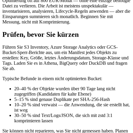
Optimierung oft auf 800 EUR/Monat — ohne eine einzige benötigte
Datei zu verlieren. Die Arbeit ist meistens unspektakulär —
inventarisieren, analysieren, Lifecycle-Regeln anwenden — aber die
Einsparungen summieren sich monatlich. Beginnen Sie mit
Messung, nicht mit Komprimierung.
Prüfen, bevor Sie kürzen
Führen Sie S3 Inventory, Azure Storage Analytics oder GCS-
Bucket-Sperr-Berichte aus, um ein Manifest jedes Objekts zu
erstellen: Key, Größe, letztes Änderungsdatum, Storage-Klasse und
Tags. Laden Sie es in Athena, BigQuery oder DuckDB und fragen
Sie ab.
Typische Befunde in einem nicht optimierten Bucket:
20–40 % der Objekte wurden über 90 Tage lang nicht
zugegriffen (Kandidaten für kalte Ebene)
5–15 % sind genaue Duplikate per SHA-256-Hash
10–20 % sind verwaist — die Anwendung, die sie erstellt hat,
ist weg
30–50 % sind Text/Logs/JSON, die sich mit zstd 3:1
komprimieren lassen
Sie können nicht reparieren, was Sie nicht gemessen haben. Planen