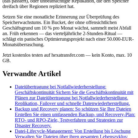
(das passiert), oder unbeabsichtigte Replikation, die den Speicher
dreifach über Regionen repliziert hat.
Setzen Sie eine monatliche Erinnerung zur Überprüfung des
Speicherwachstums. Ein Bucket, der ohne offensichtlichen
Geschäftsgrund um 10 % pro Monat wächst, sammelt meist Abfall
an. Früh erkennen — das vierteljährliche 2-Stunden-Ritual —
schlägt ein panisches Optimierungsprojekt nach einer 50.000-EUR-
Monatsüberraschung.
Jetzt kostenlos testen auf hexatransfer.com — kein Konto, max. 10
GB.
Verwandte Artikel
Dateiübertragung bei Notfallwiederherstellung:
Geschäftskontinuität
Sichern Sie die Geschäftskontinuität mit
Plänen zur Dateiübertragung bei Notfallwiederherstellung.
Replikation, Failover und schnelle Datenwiederherstellung.
Backup und Recovery planen: So schützen Sie Ihre Dateien
Erstellen Sie einen umfassenden Backup- und Recovery-Plan:
RTO- und RPO-Ziele, Testverfahren und Strategien zur
Disaster Recovery.
Datei-Lifecycle-Management: Von Erstellung bis Löschung
Verwalten Sie Dateien über ihren gesamten Lebenszyklus: