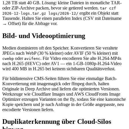
1,28 TB statt 40 GB. Lösung: kleine Dateien in monatliche TAR-
oder ZIP-Archive packen, bevor sie getiered werden.
tar czf
ergibt ein Objekt statt
2026-12-logs.tar.gz logs/2026-12/
Tausende. Halten Sie einen parallelen Index (CSV mit Dateiname
→ Offset) für die Abfrage vor.
Bild- und Videooptimierung
Medien dominieren oft den Speicher. Konvertieren Sie veraltete
JPEGs nach WebP (30 % kleiner) oder AVIF (50 % kleiner) mit
oder
. Für Video encodieren Sie alte H.264-MP4s
cwebp
avifenc
nach H.265 (HEVC) oder AV1 — ein 1-GB-1080p-H.264-Video
wird 400 MB in H.265 bei keinem sichtbaren Qualitätsverlust.
Für bildintensive CMS-Seiten führen Sie eine einmalige Batch-
Konvertierung mit imagemagick oder ffmpeg durch, halten
Originale in Deep Archive und liefern die optimierten Versionen.
Werkzeuge wie Cloudflare Images und AWS CloudFronts Image
Optimizer erzeugen Varianten on the fly, sodass Sie eine kanonische
Kopie speichern und je nach Anfrage in der Größe angepasste, neu
encodierte Versionen liefern.
Duplikaterkennung über Cloud-Silos