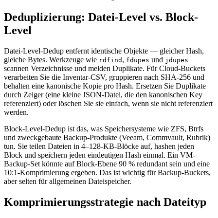
Deduplizierung: Datei-Level vs. Block-
Level
Datei-Level-Dedup entfernt identische Objekte — gleicher Hash,
gleiche Bytes. Werkzeuge wie
,
und
rdfind
fdupes
jdupes
scannen Verzeichnisse und melden Duplikate. Für Cloud-Buckets
verarbeiten Sie die Inventar-CSV, gruppieren nach SHA-256 und
behalten eine kanonische Kopie pro Hash. Ersetzen Sie Duplikate
durch Zeiger (eine kleine JSON-Datei, die den kanonischen Key
referenziert) oder löschen Sie sie einfach, wenn sie nicht referenziert
werden.
Block-Level-Dedup ist das, was Speichersysteme wie ZFS, Btrfs
und zweckgebaute Backup-Produkte (Veeam, Commvault, Rubrik)
tun. Sie teilen Dateien in 4–128-KB-Blöcke auf, hashen jeden
Block und speichern jeden eindeutigen Hash einmal. Ein VM-
Backup-Set könnte auf Block-Ebene 90 % redundant sein und eine
10:1-Komprimierung ergeben. Das ist wichtig für Backup-Buckets,
aber selten für allgemeinen Dateispeicher.
Komprimierungsstrategie nach Dateityp