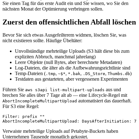
Sie einen Tag für das erste Audit ein und Sie wissen, wo Sie den
nächsten Monat der Optimierung verbringen sollen.
Zuerst den offensichtlichen Abfall löschen
Bevor Sie sich etwas Ausgefeilterem widmen, löschen Sie, was
nicht existieren sollte. Häufige Übeltäter:
Unvollständige mehrteilige Uploads (S3 hält diese bis zum
expliziten Abbruch, manchmal jahrelang)
Leere Objekte (null Bytes, aber berechnete Metadaten)
Log-Dateien, die älter als die Aufbewahrungsrichtlinie sind
Temp-Dateien (
,
,
,
,
)
.tmp
~$*
*.bak
.DS_Store
Thumbs.db
Testdaten aus gestarteten, aber vergessenen Experimenten
Führen Sie
aus und
aws s3api list-multipart-uploads
brechen Sie alles über 7 Tage alt ab — eine Lifecycle-Regel mit
automatisiert das dauerhaft.
AbortIncompleteMultipartUpload
Für S3 eine Regel:
Filter: prefix ""

Verwaiste mehrteilige Uploads auf Petabyte-Buckets haben
Unternehmen Tausende monatlich gekostet.