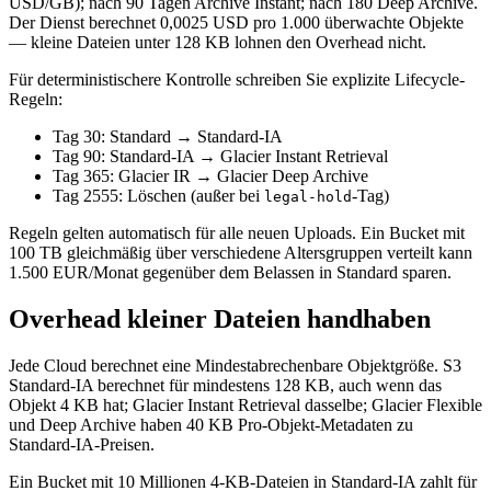
USD/GB); nach 90 Tagen Archive Instant; nach 180 Deep Archive.
Der Dienst berechnet 0,0025 USD pro 1.000 überwachte Objekte
— kleine Dateien unter 128 KB lohnen den Overhead nicht.
Für deterministischere Kontrolle schreiben Sie explizite Lifecycle-
Regeln:
Tag 30: Standard → Standard-IA
Tag 90: Standard-IA → Glacier Instant Retrieval
Tag 365: Glacier IR → Glacier Deep Archive
Tag 2555: Löschen (außer bei
-Tag)
legal-hold
Regeln gelten automatisch für alle neuen Uploads. Ein Bucket mit
100 TB gleichmäßig über verschiedene Altersgruppen verteilt kann
1.500 EUR/Monat gegenüber dem Belassen in Standard sparen.
Overhead kleiner Dateien handhaben
Jede Cloud berechnet eine Mindestabrechenbare Objektgröße. S3
Standard-IA berechnet für mindestens 128 KB, auch wenn das
Objekt 4 KB hat; Glacier Instant Retrieval dasselbe; Glacier Flexible
und Deep Archive haben 40 KB Pro-Objekt-Metadaten zu
Standard-IA-Preisen.
Ein Bucket mit 10 Millionen 4-KB-Dateien in Standard-IA zahlt für