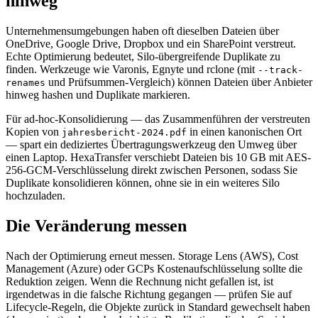
hinweg
Unternehmensumgebungen haben oft dieselben Dateien über
OneDrive, Google Drive, Dropbox und ein SharePoint verstreut.
Echte Optimierung bedeutet, Silo-übergreifende Duplikate zu
finden. Werkzeuge wie Varonis, Egnyte und rclone (mit
--track-
und Prüfsummen-Vergleich) können Dateien über Anbieter
renames
hinweg hashen und Duplikate markieren.
Für ad-hoc-Konsolidierung — das Zusammenführen der verstreuten
Kopien von
in einen kanonischen Ort
jahresbericht-2024.pdf
— spart ein dediziertes Übertragungswerkzeug den Umweg über
einen Laptop. HexaTransfer verschiebt Dateien bis 10 GB mit AES-
256-GCM-Verschlüsselung direkt zwischen Personen, sodass Sie
Duplikate konsolidieren können, ohne sie in ein weiteres Silo
hochzuladen.
Die Veränderung messen
Nach der Optimierung erneut messen. Storage Lens (AWS), Cost
Management (Azure) oder GCPs Kostenaufschlüsselung sollte die
Reduktion zeigen. Wenn die Rechnung nicht gefallen ist, ist
irgendetwas in die falsche Richtung gegangen — prüfen Sie auf
Lifecycle-Regeln, die Objekte zurück in Standard gewechselt haben