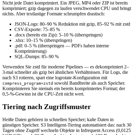
Nicht jede Datei komprimiert. Ein JPEG, MP4 oder ZIP ist bereits
komprimiert; gzip dagegen zu laufen verschwendet CPU und bringt
nichts. Aber textlastige Formate schrumpfen drastisch:
JSON-Logs: 80–90 % Reduktion mit gzip, 85–92 % mit zstd
CSV-Exporte: 75–85 %
.docx (bereits ein Zip): 5–10 % (überspringen)
.xlsx: 10–15 % (überspringen)
.pdf: 0–5 % (überspringen — PDFs haben interne
Komprimierung)
SQL-Dumps: 85–90 %
Verwenden Sie zstd für moderne Pipelines — es dekomprimiert 2–
3-mal schneller als gzip bei ähnlichen Verhältnissen. Für Logs, die
nach S3 rotieren, spart eine logrotate-Konfiguration mit
sowohl Bandbreite als auch Speicher.
compress_program=zstd
Komprimieren Sie niemals ein bereits komprimiertes Format; der
0,5-%-Gewinn ist die CPU-Zeit nicht wert.
Tiering nach Zugriffsmuster
Heiße Daten gehören in schnellen Speicher; kalte Daten in
günstigen Speicher. S3 Intelligent-Tiering automatisiert das: nach 30
Tagen ohne Zugriff wechseln Objekte in Infrequent Access (0,0125