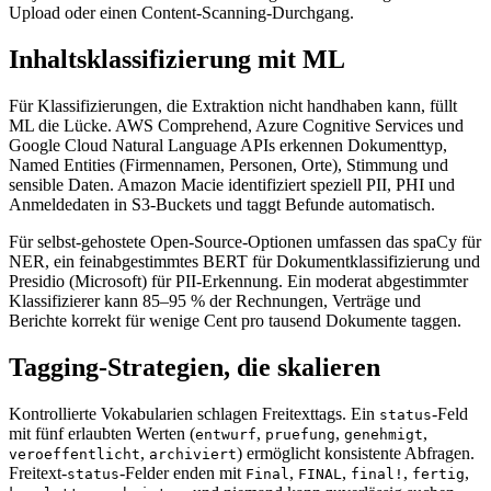
Upload oder einen Content-Scanning-Durchgang.
Inhaltsklassifizierung mit ML
Für Klassifizierungen, die Extraktion nicht handhaben kann, füllt
ML die Lücke. AWS Comprehend, Azure Cognitive Services und
Google Cloud Natural Language APIs erkennen Dokumenttyp,
Named Entities (Firmennamen, Personen, Orte), Stimmung und
sensible Daten. Amazon Macie identifiziert speziell PII, PHI und
Anmeldedaten in S3-Buckets und taggt Befunde automatisch.
Für selbst-gehostete Open-Source-Optionen umfassen das spaCy für
NER, ein feinabgestimmtes BERT für Dokumentklassifizierung und
Presidio (Microsoft) für PII-Erkennung. Ein moderat abgestimmter
Klassifizierer kann 85–95 % der Rechnungen, Verträge und
Berichte korrekt für wenige Cent pro tausend Dokumente taggen.
Tagging-Strategien, die skalieren
Kontrollierte Vokabularien schlagen Freitexttags. Ein
-Feld
status
mit fünf erlaubten Werten (
,
,
,
entwurf
pruefung
genehmigt
,
) ermöglicht konsistente Abfragen.
veroeffentlicht
archiviert
Freitext-
-Felder enden mit
,
,
,
,
status
Final
FINAL
final!
fertig