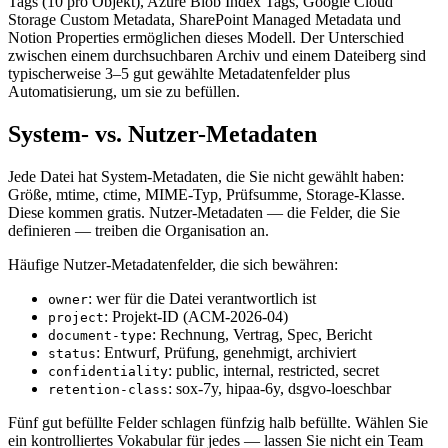
Tags (10 pro Objekt), Azure Blob Index Tags, Google Cloud
Storage Custom Metadata, SharePoint Managed Metadata und
Notion Properties ermöglichen dieses Modell. Der Unterschied
zwischen einem durchsuchbaren Archiv und einem Dateiberg sind
typischerweise 3–5 gut gewählte Metadatenfelder plus
Automatisierung, um sie zu befüllen.
System- vs. Nutzer-Metadaten
Jede Datei hat System-Metadaten, die Sie nicht gewählt haben:
Größe, mtime, ctime, MIME-Typ, Prüfsumme, Storage-Klasse.
Diese kommen gratis. Nutzer-Metadaten — die Felder, die Sie
definieren — treiben die Organisation an.
Häufige Nutzer-Metadatenfelder, die sich bewähren:
: wer für die Datei verantwortlich ist
owner
: Projekt-ID (ACM-2026-04)
project
: Rechnung, Vertrag, Spec, Bericht
document-type
: Entwurf, Prüfung, genehmigt, archiviert
status
: public, internal, restricted, secret
confidentiality
: sox-7y, hipaa-6y, dsgvo-loeschbar
retention-class
Fünf gut befüllte Felder schlagen fünfzig halb befüllte. Wählen Sie
ein kontrolliertes Vokabular für jedes — lassen Sie nicht ein Team