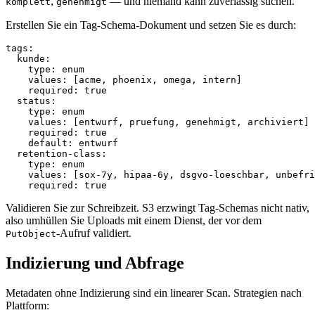
,
— und niemand kann zuverlässig suchen.
komplett
genehmigt
Erstellen Sie ein Tag-Schema-Dokument und setzen Sie es durch:
tags:

  kunde:

    type: enum

    values: [acme, phoenix, omega, intern]

    required: true

  status:

    type: enum

    values: [entwurf, pruefung, genehmigt, archiviert]

    required: true

    default: entwurf

  retention-class:

    type: enum

    values: [sox-7y, hipaa-6y, dsgvo-loeschbar, unbefri
Validieren Sie zur Schreibzeit. S3 erzwingt Tag-Schemas nicht nativ,
also umhüllen Sie Uploads mit einem Dienst, der vor dem
-Aufruf validiert.
PutObject
Indizierung und Abfrage
Metadaten ohne Indizierung sind ein linearer Scan. Strategien nach
Plattform: