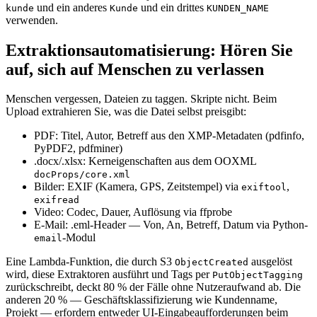
und ein anderes
und ein drittes
kunde
Kunde
KUNDEN_NAME
verwenden.
Extraktionsautomatisierung: Hören Sie
auf, sich auf Menschen zu verlassen
Menschen vergessen, Dateien zu taggen. Skripte nicht. Beim
Upload extrahieren Sie, was die Datei selbst preisgibt:
PDF: Titel, Autor, Betreff aus den XMP-Metadaten (pdfinfo,
PyPDF2, pdfminer)
.docx/.xlsx: Kerneigenschaften aus dem OOXML
docProps/core.xml
Bilder: EXIF (Kamera, GPS, Zeitstempel) via
,
exiftool
exifread
Video: Codec, Dauer, Auflösung via ffprobe
E-Mail: .eml-Header — Von, An, Betreff, Datum via Python-
-Modul
email
Eine Lambda-Funktion, die durch S3
ausgelöst
ObjectCreated
wird, diese Extraktoren ausführt und Tags per
PutObjectTagging
zurückschreibt, deckt 80 % der Fälle ohne Nutzeraufwand ab. Die
anderen 20 % — Geschäftsklassifizierung wie Kundenname,
Projekt — erfordern entweder UI-Eingabeaufforderungen beim