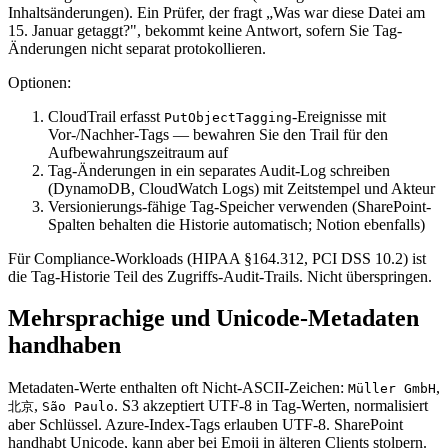
Inhaltsänderungen). Ein Prüfer, der fragt „Was war diese Datei am
15. Januar getaggt?", bekommt keine Antwort, sofern Sie Tag-
Änderungen nicht separat protokollieren.
Optionen:
CloudTrail erfasst
-Ereignisse mit
PutObjectTagging
Vor-/Nachher-Tags — bewahren Sie den Trail für den
Aufbewahrungszeitraum auf
Tag-Änderungen in ein separates Audit-Log schreiben
(DynamoDB, CloudWatch Logs) mit Zeitstempel und Akteur
Versionierungs-fähige Tag-Speicher verwenden (SharePoint-
Spalten behalten die Historie automatisch; Notion ebenfalls)
Für Compliance-Workloads (HIPAA §164.312, PCI DSS 10.2) ist
die Tag-Historie Teil des Zugriffs-Audit-Trails. Nicht überspringen.
Mehrsprachige und Unicode-Metadaten
handhaben
Metadaten-Werte enthalten oft Nicht-ASCII-Zeichen:
,
Müller GmbH
,
. S3 akzeptiert UTF-8 in Tag-Werten, normalisiert
北京
São Paulo
aber Schlüssel. Azure-Index-Tags erlauben UTF-8. SharePoint
handhabt Unicode, kann aber bei Emoji in älteren Clients stolpern.