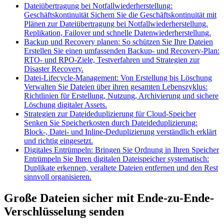
Dateiübertragung bei Notfallwiederherstellung:
Geschäftskontinuität
Sichern Sie die Geschäftskontinuität mit
Plänen zur Dateiübertragung bei Notfallwiederherstellung.
Replikation, Failover und schnelle Datenwiederherstellung.
Backup und Recovery planen: So schützen Sie Ihre Dateien
Erstellen Sie einen umfassenden Backup- und Recovery-Plan:
RTO- und RPO-Ziele, Testverfahren und Strategien zur
Disaster Recovery.
Datei-Lifecycle-Management: Von Erstellung bis Löschung
Verwalten Sie Dateien über ihren gesamten Lebenszyklus:
Richtlinien für Erstellung, Nutzung, Archivierung und sichere
Löschung digitaler Assets.
Strategien zur Dateideduplizierung für Cloud-Speicher
Senken Sie Speicherkosten durch Dateideduplizierung:
Block-, Datei- und Inline-Deduplizierung verständlich erklärt
und richtig eingesetzt.
Digitales Entrümpeln: Bringen Sie Ordnung in Ihren Speicher
Entrümpeln Sie Ihren digitalen Dateispeicher systematisch:
Duplikate erkennen, veraltete Dateien entfernen und den Rest
sinnvoll organisieren.
Große Dateien sicher mit Ende-zu-Ende-
Verschlüsselung senden