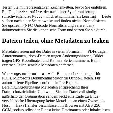
Testen Sie mit repräsentativen Zeichenketten, bevor Sie einführen.
Ein Tag
, der nach einer Synchronisierung
kunde: Müller
stillschweigend zu
wird, ist schlimmer als kein Tag — Leute
Muller
suchen nach einer Schreibweise und finden nichts. Normalisieren
Sie upstream (NFC-Unicode-Normalisierung verwenden),
dokumentieren Sie die kanonische Form und setzen Sie sie durch.
Dateien teilen, ohne Metadaten zu leaken
Metadaten reisen mit der Datei in vielen Formaten — PDFs tragen
Autorennamen, .docx-Dateien tragen Änderungshistorie, Bilder
tragen GPS-Koordinaten und Kamera-Seriennummern. Beim
externen Teilen sensible Metadaten entfernen.
Werkzeuge:
für Bilder,
oder qpdf für
exiftool -all=
pdftk
PDFs, Microsofts Dokumentinspektor für Office-Dateien. Für
automatisierte Pipelines entfernt ein Pre-Export-
Bereinigungsdurchgang Metadaten entsprechend Ihrer
Datenschutzrichtlinie. Und wenn Sie eine Datei vollständig
außerhalb der Organisation senden, leckt eine Ende-zu-Ende-
verschlüsselte Übertragung keine Metadaten an einen Zwischen-
Host — HexaTransfer verschlüsselt im Browser mit AES-256-
GCM, sodass selbst der Dienst keine Dateinamen oder Inhalte lesen