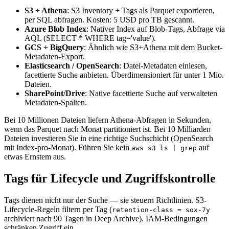
S3 + Athena
: S3 Inventory + Tags als Parquet exportieren,
per SQL abfragen. Kosten: 5 USD pro TB gescannt.
Azure Blob Index
: Nativer Index auf Blob-Tags, Abfrage via
AQL (SELECT * WHERE tag='value').
GCS + BigQuery
: Ähnlich wie S3+Athena mit dem Bucket-
Metadaten-Export.
Elasticsearch / OpenSearch
: Datei-Metadaten einlesen,
facettierte Suche anbieten. Überdimensioniert für unter 1 Mio.
Dateien.
SharePoint/Drive
: Native facettierte Suche auf verwalteten
Metadaten-Spalten.
Bei 10 Millionen Dateien liefern Athena-Abfragen in Sekunden,
wenn das Parquet nach Monat partitioniert ist. Bei 10 Milliarden
Dateien investieren Sie in eine richtige Suchschicht (OpenSearch
mit Index-pro-Monat). Führen Sie kein
auf
aws s3 ls | grep
etwas Ernstem aus.
Tags für Lifecycle und Zugriffskontrolle
Tags dienen nicht nur der Suche — sie steuern Richtlinien. S3-
Lifecycle-Regeln filtern per Tag (
retention-class = sox-7y
archiviert nach 90 Tagen in Deep Archive). IAM-Bedingungen
schränken Zugriff ein