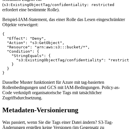
(
s3:ExistingObjectTag/confidentiality: restricted
erfordert eine bestimmte Rolle).
Beispiel-IAM-Statement, das einer Rolle das Lesen eingeschränkter
Objekte verweigert:
{

  "Effect": "Deny",

  "Action": "s3:GetObject",

  "Resource": "arn:aws:s3:::bucket/*",

  "Condition": {

    "StringEquals": {

      "s3:ExistingObjectTag/confidentiality": "restrict
    }

  }

Dasselbe Muster funktioniert für Azure mit tag-basierten
Rollenbedingungen und GCS mit IAM-Bedingungen. Policy-as-
Code verknüpft organisatorische Tags mit tatsächlicher
Zugriffsdurchsetzung.
Metadaten-Versionierung
Was passiert, wenn Sie die Tags einer Datei ändern? S3-Tag-
Änderungen erstellen keine Versionen (im Gegensatz zu