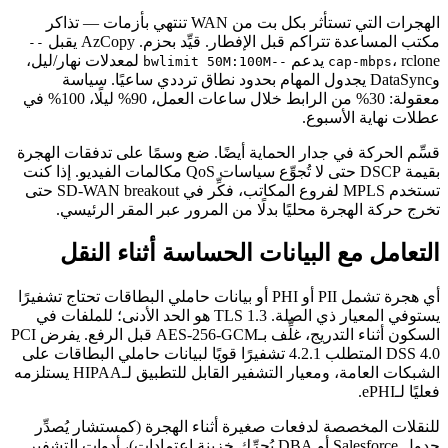
الهجرات التي تستأثر بكل بت من WAN تنتهي بأزمات — تذاكر
مكتب المساعدة تتراكم قبل الإفطار. قيِّد بحزم. AzCopy يقبل
--
، rclone يدعم
لمعدلات نهار/ليل،
--bwlimit 50M:100M
cap-mbps
وDataSync يجدول المهام بحدود نطاق ترددي ساعيًا. سياسة
معقولة: 30% من الرابط خلال ساعات العمل، 90% ليلًا، 100% في
عطلات نهاية الأسبوع.
قسِّم الحركة في جدار الحماية أيضًا. ضع وسمًا على تدفقات الهجرة
بقيمة DSCP حتى لا تُجوِّع سياسات QoS مكالمات الفيديو. إذا كنت
تستخدم MPLS لفروع المكاتب، فكِّر في SD-WAN breakout حتى
تخرج حركة الهجرة محليًا بدلًا من المرور عبر المقر الرئيسي.
التعامل مع البيانات الحساسة أثناء النقل
أي هجرة تشمل PII أو PHI أو بيانات حاملي البطاقات تحتاج تشفيرًا
يستوفي المعيار ذي الصلة. TLS 1.3 هو الحد الأدنى؛ للملفات في
السكون أثناء التدريج، غلِّف بـAES-256-GCM قبل الرفع. يفرض PCI
DSS 4.0 المتطلب 4.2.1 تشفيرًا قويًا لبيانات حاملي البطاقات على
الشبكات العامة، ومعيار التشفير القابل للتطبيق لـHIPAA يستلزمه
فعليًا لـePHI.
للنقلات المخصصة لدفعات صغيرة أثناء الهجرة (كمستشار يُصدِّر
جدول Salesforce أو DBA يُحرِّك خزينة اعتمادات)، أدوات التشفير