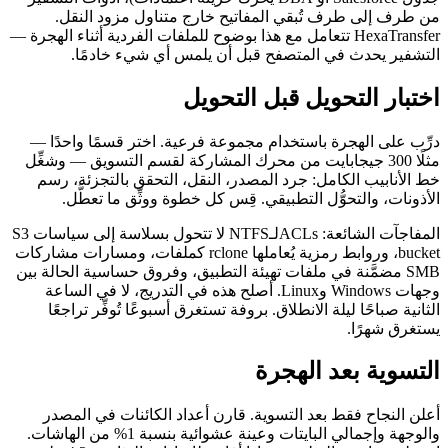
من طرف إلى طرف تُبقي المفاتيح خارج متناول مزود النقل.
HexaTransfer تتعامل مع هذا بوضوح للملفات الفردية أثناء الهجرة —
التشفير يحدث في المتصفح قبل أن يلمس أي شيء خادمًا.
اختبار التحويل قبل التحويل
درِّب على الهجرة باستخدام مجموعة فرعية. اختر قسمًا واحدًا —
مثلًا 300 جيجابايت من محرك المشاركة لقسم التسويق — وشغِّل
خط الأنابيب الكامل: جرد المصدر، النقل، التحقق بالتجزئة، رسم
الأذونات، والتحوُّل التطبيقي. قِس كل خطوة ووثِّق ما تعطَّل.
المفاجآت الشائعة: ACLsلـNTFS لا تتحول بسلاسة إلى سياسات S3
bucket، وروابط رمزية يُعاملها rclone كملفات، ومسارات مشاركات
SMB مضمَّنة في ملفات تهيئة التطبيق، وفروق حساسية الحالة بين
وجهات Windows وLinux. أصلح هذه في التدريج، لا في الساعة
الثانية صباحًا ليلة الانطلاق. بروفة تستغرق أسبوعًا تُوفِّر تراجعًا
يستغرق شهرًا.
التسوية بعد الهجرة
أعلن النجاح فقط بعد التسوية. قارن أعداد الكائنات في المصدر
والوجهة وإجمالي البايتات وعينة عشوائية بنسبة 1% من الهاشات.