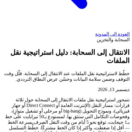
العودة إلى المدونة
السحابة والتخزين
الانتقال إلى السحابة: دليل استراتيجية نقل
الملفات
خطّط لاستراتيجية نقل الملفات عند الانتقال إلى السحابة. قلّل وقت
التوقف وضمن سلامة البيانات وحسّن عرض النطاق الترددي.
ديسمبر 13, 2026
تتمحور استراتيجية نقل ملفات الانتقال إلى السحابة حول ثلاثة
قرارات: مسار النقل (الإنترنت العامة أو Direct Connect أو جهاز
فيزيائي)، ونموذج التحويل (big-bang أو مرحلي أو تشغيل متوازٍ)،
وفحوصات التكامل التي ستثق بها. لمستودع بـ50 تيرابايت على خط
بـ1 جيجابت، توقع نحو 5 أيام من وقت النقل الصرف بسرعة الخط
— أقل إذا ضغطت، وأكثر إذا كان الخط مشتركًا. خطِّط التسلسل