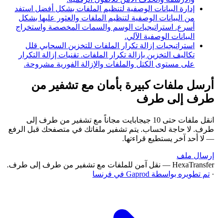
إدارة البيانات الوصفية لتنظيم الملفات بشكل أفضل
استفد
من البيانات الوصفية لتنظيم الملفات والعثور عليها بشكل
أسرع. استراتيجيات الوسم والسمات المخصصة واستخراج
البيانات الوصفية الآلي.
استراتيجيات إزالة تكرار الملفات للتخزين السحابي
قلل
تكاليف التخزين بإزالة تكرار الملفات. تقنيات إزالة التكرار
على مستوى الكتل والملفات والإزالة الفورية مشروحة.
أرسل ملفات كبيرة بأمان مع تشفير من
طرف إلى طرف
انقل ملفات حتى 10 جيجابايت مجاناً مع تشفير من طرف إلى
طرف. لا حاجة لحساب. يتم تشفير ملفاتك في متصفحك قبل الرفع
— لا أحد آخر يستطيع قراءتها.
إرسال ملف
HexaTransfer — نقل آمن للملفات مع تشفير من طرف إلى طرف.
·
تم تطويره بواسطة Gaprod في فرنسا