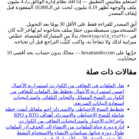
استعلم مقاييس التطبيق — إذا أفاد نظام إدارة الوثائق بـ4.2 مليون
ملف والوجهة تُظهر 4.19 مليون، ابحث عن الـ10,000 المفقودة قبل
إيقاف المصدر.
أبقِ المصدر للقراءة فقط على الأقل 30 يومًا بعد التحويل.
المستخدمون سيصطدمون حتمًا بملف يحتاجونه لم يُهاجَر لأنه كان
في
بدلًا من المشاركة المُحصاة. خصِّص
~/Desktop/old_stuff/
ميزانية لذلك ولا تتفاجأ به، واكتب كتيِّب التراجع قبل أن تحتاجه.
جرِّبها على hexatransfer.com — مجانًا، بدون حساب، بحد أقصى 10
جيجابايت.
مقالات ذات صلة
نقل الملفات في التعافي من الكوارث: استمرارية الأعمال
اضمن استمرارية الأعمال بخطط نقل الملفات للتعافي من
الكوارث. النسخ المتماثل والتجاوز التلقائي واستراتيجيات
استعادة البيانات السريعة.
تخطيط النسخ الاحتياطي والاسترداد: احمِ ملفاتك
أنشئ خطة
شاملة للنسخ الاحتياطي والاسترداد. أهداف RTO و RPO
وإجراءات الاختبار واستراتيجيات التعافي من الكوارث.
إدارة دورة حياة الملفات: من الإنشاء إلى الحذف
أدِر الملفات
طوال دورة حياتها. سياسات الإنشاء والاستخدام النشط
والأرشفة والحذف الآمن للأصول الرقمية.