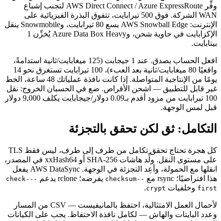
وفِّر AWS Direct Connect / Azure ExpressRoute لتجنب إشباع
WAN الشركة. فوق 500 تيرابايت، تتفوق البذرة الفيزيائية على
الإنترنت: AWS Snowball Edge يسع 80 تيرابايت، وSnowmobile ينقل
الإكزابايت في حاوية شحن، وAzure Data Box Heavy يُخزِّن 1
بيتابايت.
افعل الحساب بصدق. عند 1 جيجابت (125 ميغابايت/ثانية استدامةً،
واقعيًا 80 ميغابايت/ثانية بعد العبء)، 100 تيرابايت تستغرق نحو 14
يومًا من الإنتاجية المتواصلة. إذا كانت نافذة عملياتك 48 ساعة، الخط
غير قابل للتطبيق — اشحن الأقراص. ضع في الحسبان الخروج: نقل
100 تيرابايت من مزود أقدم بـ0.09 دولار/جيجابايت يكلف 9,000 دولار
قبل لمس الوجهة.
التكامل: ثق لكن تحقق بالتجزئة
كل هجرة تحتاج تحقق تكامل من طرف إلى طرف، ليس فقط TLS
على مستوى النقل. ولِّد هاشات SHA-256 أو xxHash64 في المصدر،
انقلها مع الحمولة، وأعِد التجزئة في الوجهة. AWS DataSync يفعل
هذا افتراضيًا؛ rsync مع
يفرضه؛ rclone يدعم
--check-
--checksum
وخلفيات
.
crypt
first
لأحمال العمل الامتثالية، احتفظ بالمانيفيست — CSV من المسار
وعدد البايتات والهاش — لكامل نافذة الاحتفاظ. يجب على الكيانات