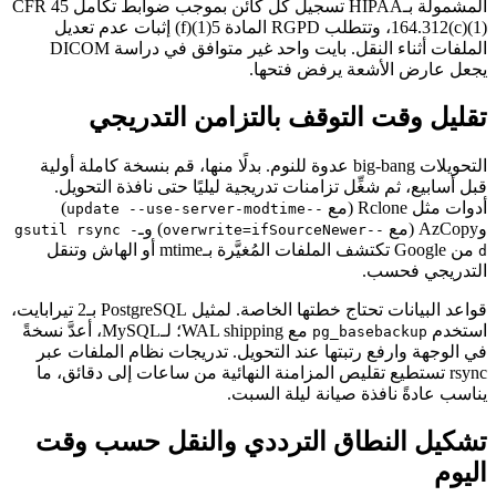
المشمولة بـHIPAA تسجيل كل كائن بموجب ضوابط تكامل 45 CFR
164.312(c)(1)، وتتطلب RGPD المادة 5(1)(f) إثبات عدم تعديل
الملفات أثناء النقل. بايت واحد غير متوافق في دراسة DICOM
يجعل عارض الأشعة يرفض فتحها.
تقليل وقت التوقف بالتزامن التدريجي
التحويلات big-bang عدوة للنوم. بدلًا منها، قم بنسخة كاملة أولية
قبل أسابيع، ثم شغِّل تزامنات تدريجية ليليًا حتى نافذة التحويل.
أدوات مثل Rclone (مع
)
--update --use-server-modtime
وAzCopy (مع
) وـ
gsutil rsync -
--overwrite=ifSourceNewer
من Google تكتشف الملفات المُغيَّرة بـmtime أو الهاش وتنقل
d
التدريجي فحسب.
قواعد البيانات تحتاج خطتها الخاصة. لمثيل PostgreSQL بـ2 تيرابايت،
استخدم
مع WAL shipping؛ لـMySQL، أعدَّ نسخةً
pg_basebackup
في الوجهة وارفع رتبتها عند التحويل. تدريجات نظام الملفات عبر
rsync تستطيع تقليص المزامنة النهائية من ساعات إلى دقائق، ما
يناسب عادةً نافذة صيانة ليلة السبت.
تشكيل النطاق الترددي والنقل حسب وقت
اليوم