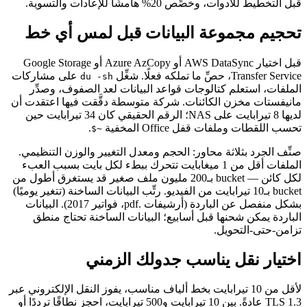
قبل التخطيط للأدوات، وخصِّص 20% هامشًا للإعادات والتسوية.
تحجيم مجموعة البيانات قبل لمس أي خط
قبل اختيار AWS DataSync أو Azure AzCopy أو Google Storage
Transfer Service، حصِّ ما تملكه فعلًا. شغِّل
على مشاركات
du -sh
الملفات، استعلم كتالوجات قواعد البيانات لعد الصفوف، وصدِّر
مانيفستات مخزن الكائنات. شركة متوسطة دقَّقت فيها اعتقدت أن
لديها 8 تيرابايت على NAS؛ الرقم الحقيقي كان 34 تيرابايت حين
تحسب اللقطات وملفات قفل Office المخفية
.
~$
صنِّف الجرد بثلاثة محاور: الحجم ومعدل التغيير والوزن التنظيمي.
الملفات أقل من 1 ميغابايت تتحرك ببطء لكل بايت بسبب العبء
لكل كائن — bucket بـ200 مليون ملف صغير قد يستغرق أطول من
bucket بـ10 تيرابايت من الفيديو. رتِّب البيانات الساخنة (تتغير يوميًا)
بشكل منفصل عن الباردة (أرشيفات .pdf، فواتير 2017). البيانات
الباردة يمكن شحنها قبل أسابيع؛ البيانات الساخنة تحتاج منطق
تزامن-حتى-التحويل.
اختيار نقل يناسب جدولك الزمني
لأقل من 10 تيرابايت بخط ألياف مناسب، يفوز النقل الإلكتروني عبر
TLS 1.3 عادةً. بين 10 تيرابايت و500 تيرابايت، احجز نطاقًا ترددًا أو