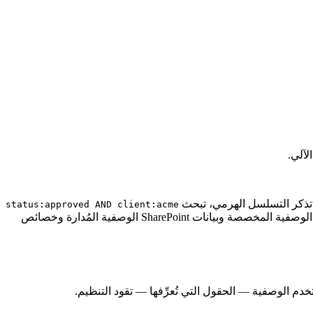
لآلي.
تذكر التسلسل الهرمي، تبحث
status:approved AND client:acme
وتحصل على ما تريد بالضبط. تُتيح S3 Object Tags (10 لكل كائن) وAzure Blob Index Tags وبيانات Google Cloud Storage الوصفية المخصصة وبيانات SharePoint الوصفية المُدارة وخصائص