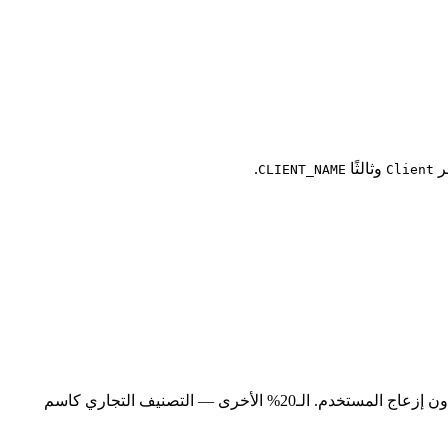
خر
وثالثًا
.
CLIENT_NAME
Client
يُغطِّي 80% من الحالات دون إزعاج المستخدم. الـ20% الأخرى — التصنيف التجاري كاسم