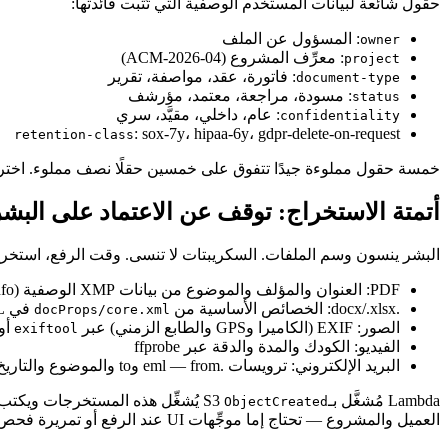
حقول شائعة لبيانات المستخدم الوصفية التي تُثبت فائدتها:
: المسؤول عن الملف
owner
: معرِّف المشروع (ACM-2026-04)
project
: فاتورة، عقد، مواصفة، تقرير
document-type
: مسودة، مراجعة، معتمد، مؤرشف
status
: عام، داخلي، مقيَّد، سري
confidentiality
: sox-7y، hipaa-6y، gdpr-delete-on-request
retention-class
خمسة حقول مملوءة جيدًا تتفوق على خمسين حقلًا نصف مملوء. اختر 
أتمتة الاستخراج: توقف عن الاعتماد على البشر
البشر ينسون وسم الملفات. السكريبتات لا تنسى. وقت الرفع، استخرج
PDF: العنوان والمؤلف والموضوع من بيانات XMP الوصفية (pdfinfo أو PyPDF2 أو pdfminer)
.docx/.xlsx: الخصائص الأساسية من
في OOXML
docProps/core.xml
الصور: EXIF (الكاميرا وGPS والطابع الزمني) عبر
أو
exiftool
الفيديو: الكودك والمدة والدقة عبر ffprobe
البريد الإلكتروني: ترويسات .eml — from وto والموضوع والتاريخ عبر وحدة Python
Lambda مُشغَّل بـS3
يُشغِّل هذه المستخرجات ويكتب
ObjectCreated
العميل والمشروع — تحتاج إما موجِّهات UI عند الرفع أو تمريرة فحص محتوى.