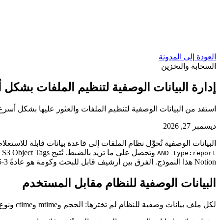
العودة إلى المدونة
السحابة والتخزين
إدارة البيانات الوصفية لتنظيم الملفات بشكل
استفد من البيانات الوصفية لتنظيم الملفات والعثور عليها بشكل أسر
ديسمبر 27, 2026
البيانات الوصفية تُحوِّل نظام الملفات إلى قاعدة بيانات قابلة للاستعلام
AND type:report
Notion هذا النموذج. الفرق بين أرشيف قابل للبحث وكومة هو عادةً 3-5 حقول بيانات وصفية مختارة بعناية زائد أتمتة لتعبئتها.
البيانات الوصفية للنظام مقابل المستخدم
لكل ملف بيانات وصفية للنظام لم تخترها: الحجم وmtime وctime ونوع MIME والتحقق من الصحة وفئة التخزين. هذه تأتي مجانًا. بيانات المستخدم الوصفية — الحقول التي تُعرِّفها — تقود التنظيم.