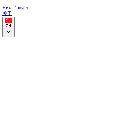
HexaTransfer
关于
ZH