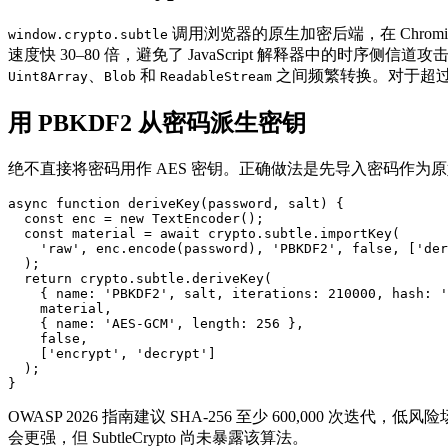
调用浏览器的原生加密后端，在 Chromium 中通常是
window.crypto.subtle
速度快 30–80 倍，避免了 JavaScript 解释器中的时序侧信
、
和
之间频繁转换。对于超过 
Uint8Array
Blob
ReadableStream
用 PBKDF2 从密码派生密钥
绝不直接将密码用作 AES 密钥。正确做法是先导入密码作为原始
async function deriveKey(password, salt) {

  const enc = new TextEncoder();

  const material = await crypto.subtle.importKey(

    'raw', enc.encode(password), 'PBKDF2', false, ['der
  );

  return crypto.subtle.deriveKey(

    { name: 'PBKDF2', salt, iterations: 210000, hash: '
    material,

    { name: 'AES-GCM', length: 256 },

    false,

    ['encrypt', 'decrypt']

  );

OWASP 2026 指南建议 SHA-256 至少 600,000 次迭代，低风
会更强，但 SubtleCrypto 尚未暴露该算法。