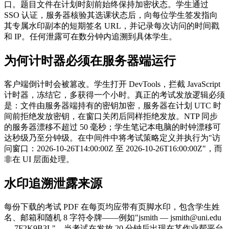
口。题目文件在计划时刻前始终保持加密状态。学生通过
SSO 认证，服务器核验其选课状态后，向每位学生签发指向
其专属水印副本的短期签名 URL，并记录每次访问的时间戳
和 IP。任何泄露可在数分钟内追溯到具体学生。
为何计时器必须在服务器端运行
客户端倒计时会被篡改。学生打开 DevTools，拦截 JavaScript
计时器，冻结它，多获得一个小时。真正的考试发放逻辑必须
是：文件由服务器端持有的密钥加密，服务器在计划 UTC 时
间前拒绝发放密钥，在窗口关闭后同样拒绝发放。NTP 同步
的服务器漂移不超过 50 毫秒；学生笔记本电脑的时钟漂移可
达秒级乃至分钟级。在中间件中将考试策略定义并执行为"访
问窗口：2026-10-26T14:00:00Z 至 2026-10-26T16:00:00Z"，而
非在 UI 层面处理。
水印追溯泄露来源
每份下载的考试 PDF 在每页均应带有页脚水印，包含学生姓
名、邮箱和随机 8 字符令牌——例如"jsmith — jsmith@uni.edu
— 7F2K9B3L"。当考试在发放 20 分钟后出现在某作业帮平台