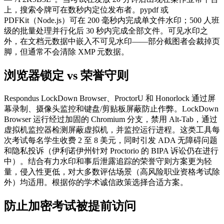
上，搜索令牌可在数秒内定位发布者。pypdf 或
PDFKit（Node.js）可在 200 毫秒内完成单文件水印；500 人班
级的批量处理并行化后 30 秒内完成全部文件。可见水印之
外，在文档元数据中嵌入不可见水印——部分截图者会裁掉页
脚，但通常不会清除 XMP 元数据。
浏览器锁定 vs 荣誉守则
Respondus LockDown Browser、ProctorU 和 Honorlock 通过屏
幕录制、摄像头监控和键盘/剪贴板屏蔽防止作弊。LockDown
Browser 运行经过加固的 Chromium 分支，禁用 Alt-Tab，通过
虚拟机监控器检测屏蔽虚拟机，并监控运行进程。这类工具每
次考试每名学生收费 2 至 8 美元，同时引发 ADA 无障碍问题
和隐私投诉（伊利诺伊州针对 Proctorio 的 BIPA 诉讼仍在进行
中）。结合有力水印和事后泄露追踪的荣誉守则方案更为轻
量，侵入性更低，对大多数评估场景（高风险职业资格考试除
外）均适用。根据你的学术诚信政策选择合适方案。
防止加密考试被提前访问