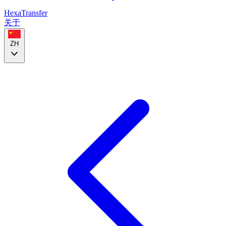
HexaTransfer
关于
ZH