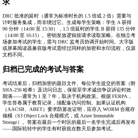
求
DRC 批准的延时（通常为标准时长的 1.5 倍或 2 倍）需要与
计时服务集成，而非绕过它。生成每学生策略：学生 A 获得
90 分钟（14:00 至 15:30），1.5 倍延时的学生 B 获得 135 分钟
（14:00 至 16:15）。密钥发放逻辑按请求读取策略。在独立考
场参加考试的学生，需与 DRC 监考员协调开始时间。大字版
或屏幕阅读器兼容版考试需经过同样的加密和水印流程，仅源
文档不同。
归档已完成的考试与答案
考试结束后，归档加密的题目文件、每位学生提交的答案（附
SHA-256 哈希）及访问日志，保留至学术诚信争议诉讼时效
期满——通常为 1 至 7 年，取决于机构政策。根据 FERPA，
学生答卷属于教育记录，须配备访问控制。如果认证机构
（AACSB、ABET）要求防篡改证明，应存入 WORM 合规存
储桶（S3 Object Lock 合规模式，或 Azure Immutable
Storage）。答案在最后一个时区的最后一名学生完成后再发布
——国际轮转中的学生有时获批在数天后参加考试。