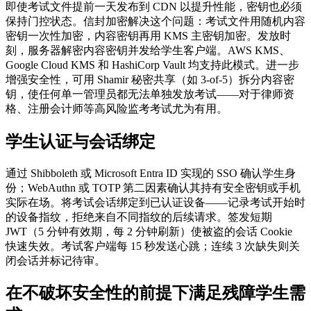
即使考试文件提前一天发布到 CDN 以提升性能，密钥也必须
保持门控状态。信封加密解决这个问题：考试文件用随机内容
密钥一次性加密，内容密钥再用 KMS 主密钥加密。发放时
刻，服务器解密内容密钥并发给学生客户端。AWS KMS、
Google Cloud KMS 和 HashiCorp Vault 均支持此模式。进一步
增强安全性，可用 Shamir 秘密共享（如 3-of-5）拆分内容密
钥，使任何单一管理员都无法单独发放考试——对于律师资
格、注册会计师等高风险监考考试尤为有用。
学生认证与会话绑定
通过 Shibboleth 或 Microsoft Entra ID 实现的 SSO 确认学生身
份；WebAuthn 或 TOTP 第二因素确认其持有安全密钥或手机
实际在场。将考试会话绑定到已认证设备——记录考试开始时
的设备指纹，拒绝来自不同指纹的后续请求。签发短期
JWT（5 分钟有效期，每 2 分钟刷新）使被盗的会话 Cookie
快速失效。考试客户端每 15 秒发送心跳；连续 3 次缺失则关
闭会话并标记待审。
在不破坏安全性的前提下满足残障学生需