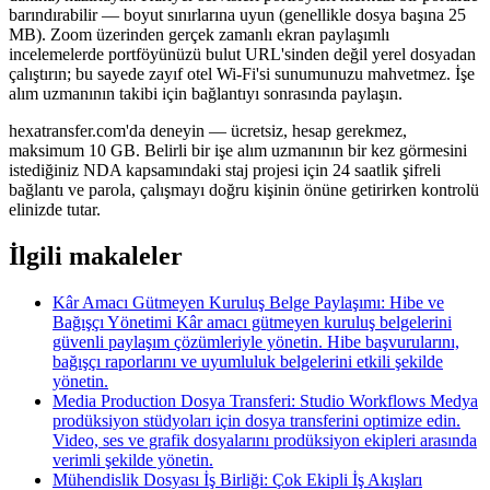
barındırabilir — boyut sınırlarına uyun (genellikle dosya başına 25
MB). Zoom üzerinden gerçek zamanlı ekran paylaşımlı
incelemelerde portföyünüzü bulut URL'sinden değil yerel dosyadan
çalıştırın; bu sayede zayıf otel Wi-Fi'si sunumunuzu mahvetmez. İşe
alım uzmanının takibi için bağlantıyı sonrasında paylaşın.
hexatransfer.com'da deneyin — ücretsiz, hesap gerekmez,
maksimum 10 GB. Belirli bir işe alım uzmanının bir kez görmesini
istediğiniz NDA kapsamındaki staj projesi için 24 saatlik şifreli
bağlantı ve parola, çalışmayı doğru kişinin önüne getirirken kontrolü
elinizde tutar.
İlgili makaleler
Kâr Amacı Gütmeyen Kuruluş Belge Paylaşımı: Hibe ve
Bağışçı Yönetimi
Kâr amacı gütmeyen kuruluş belgelerini
güvenli paylaşım çözümleriyle yönetin. Hibe başvurularını,
bağışçı raporlarını ve uyumluluk belgelerini etkili şekilde
yönetin.
Media Production Dosya Transferi: Studio Workflows
Medya
prodüksiyon stüdyoları için dosya transferini optimize edin.
Video, ses ve grafik dosyalarını prodüksiyon ekipleri arasında
verimli şekilde yönetin.
Mühendislik Dosyası İş Birliği: Çok Ekipli İş Akışları