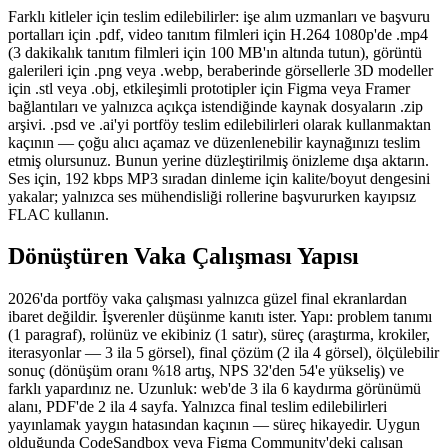
Farklı kitleler için teslim edilebilirler: işe alım uzmanları ve başvuru
portalları için .pdf, video tanıtım filmleri için H.264 1080p'de .mp4
(3 dakikalık tanıtım filmleri için 100 MB'ın altında tutun), görüntü
galerileri için .png veya .webp, beraberinde görsellerle 3D modeller
için .stl veya .obj, etkileşimli prototipler için Figma veya Framer
bağlantıları ve yalnızca açıkça istendiğinde kaynak dosyaların .zip
arşivi. .psd ve .ai'yi portföy teslim edilebilirleri olarak kullanmaktan
kaçının — çoğu alıcı açamaz ve düzenlenebilir kaynağınızı teslim
etmiş olursunuz. Bunun yerine düzleştirilmiş önizleme dışa aktarın.
Ses için, 192 kbps MP3 sıradan dinleme için kalite/boyut dengesini
yakalar; yalnızca ses mühendisliği rollerine başvururken kayıpsız
FLAC kullanın.
Dönüştüren Vaka Çalışması Yapısı
2026'da portföy vaka çalışması yalnızca güzel final ekranlardan
ibaret değildir. İşverenler düşünme kanıtı ister. Yapı: problem tanımı
(1 paragraf), rolünüz ve ekibiniz (1 satır), süreç (araştırma, krokiler,
iterasyonlar — 3 ila 5 görsel), final çözüm (2 ila 4 görsel), ölçülebilir
sonuç (dönüşüm oranı %18 artış, NPS 32'den 54'e yükseliş) ve
farklı yapardınız ne. Uzunluk: web'de 3 ila 6 kaydırma görünümü
alanı, PDF'de 2 ila 4 sayfa. Yalnızca final teslim edilebilirleri
yayınlamak yaygın hatasından kaçının — süreç hikayedir. Uygun
olduğunda CodeSandbox veya Figma Community'deki çalışan