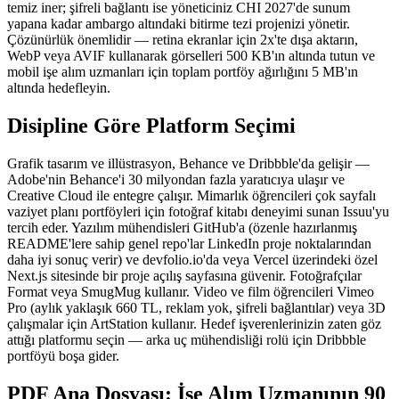
temiz iner; şifreli bağlantı ise yöneticiniz CHI 2027'de sunum
yapana kadar ambargo altındaki bitirme tezi projenizi yönetir.
Çözünürlük önemlidir — retina ekranlar için 2x'te dışa aktarın,
WebP veya AVIF kullanarak görselleri 500 KB'ın altında tutun ve
mobil işe alım uzmanları için toplam portföy ağırlığını 5 MB'ın
altında hedefleyin.
Disipline Göre Platform Seçimi
Grafik tasarım ve illüstrasyon, Behance ve Dribbble'da gelişir —
Adobe'nin Behance'i 30 milyondan fazla yaratıcıya ulaşır ve
Creative Cloud ile entegre çalışır. Mimarlık öğrencileri çok sayfalı
vaziyet planı portföyleri için fotoğraf kitabı deneyimi sunan Issuu'yu
tercih eder. Yazılım mühendisleri GitHub'a (özenle hazırlanmış
README'lere sahip genel repo'lar LinkedIn proje noktalarından
daha iyi sonuç verir) ve devfolio.io'da veya Vercel üzerindeki özel
Next.js sitesinde bir proje açılış sayfasına güvenir. Fotoğrafçılar
Format veya SmugMug kullanır. Video ve film öğrencileri Vimeo
Pro (aylık yaklaşık 660 TL, reklam yok, şifreli bağlantılar) veya 3D
çalışmalar için ArtStation kullanır. Hedef işverenlerinizin zaten göz
attığı platformu seçin — arka uç mühendisliği rolü için Dribbble
portföyü boşa gider.
PDF Ana Dosyası: İşe Alım Uzmanının 90