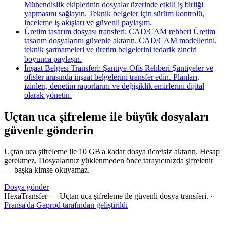
Mühendislik ekiplerinin dosyalar üzerinde etkili iş birliği
yapmasını sağlayın. Teknik belgeler için sürüm kontrolü,
inceleme iş akışları ve güvenli paylaşım.
Üretim tasarım dosyası transferi: CAD/CAM rehberi
Üretim
tasarım dosyalarını güvenle aktarın. CAD/CAM modellerini,
teknik şartnameleri ve üretim belgelerini tedarik zinciri
boyunca paylaşın.
İnşaat Belgesi Transferi: Şantiye-Ofis Rehberi
Şantiyeler ve
ofisler arasında inşaat belgelerini transfer edin. Planları,
izinleri, denetim raporlarını ve değişiklik emirlerini dijital
olarak yönetin.
Uçtan uca şifreleme ile büyük dosyaları
güvenle gönderin
Uçtan uca şifreleme ile 10 GB'a kadar dosya ücretsiz aktarın. Hesap
gerekmez. Dosyalarınız yüklenmeden önce tarayıcınızda şifrelenir
— başka kimse okuyamaz.
Dosya gönder
HexaTransfer — Uçtan uca şifreleme ile güvenli dosya transferi.
·
Fransa'da Gaprod tarafından geliştirildi