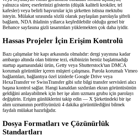
yalnızca süreç eserlerinizi gösterin (düşük kaliteli krokiler, tel
kafesler) veya belirli başvurular için şirketten istisna mektubu
isteyin. Mülakat sırasında sözlü olarak paylaşılan parolayla şifreli
bağlantı, NDA ihlalinin yıllarca keşfedilebilir olduğu genel bir
Behance sayfasına gizli tasarımları yüklemekten çok daha iyidir.
Hassas Projeler İçin Erişim Kontrolü
Bazı çalışmalar bir kapı arkasında olmalıdır: dergi yayınına kadar
ambargo altında olan bitirme tezi, ekibinizin henüz başlatmadığı
startup aşamasındaki ürün, Getty veya Shutterstock'tan DMCA
korumalı görüntüler içeren müşteri çalışması. Parola korumalı Vimeo
bağlantıları, bağlantıya özel izinlerle Google Drive veya
HexaTransfer ve SwissTransfer gibi sıfır bilgi transfer servisleri alıcı
başına kontrol sağlar. Hangi kanaldan sızdırılan ekran görüntüsünün
geldiğini anlayabilmek için her işe alım uzmanı grubu için parolayı
değiştirin. Erişim günlüklerini takip edin — X Şirketindeki bir işe
alım uzmanının portföyünüzü 4 dakika görüntülediğini bilmek
faydalı mülakat hazırlığıdır.
Dosya Formatları ve Çözünürlük
Standartları