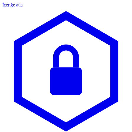
İçeriğe atla