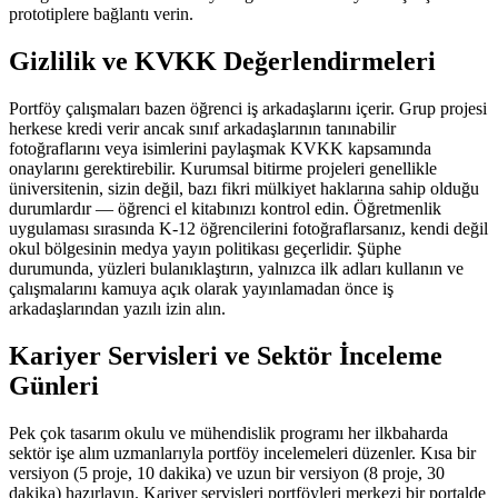
prototiplere bağlantı verin.
Gizlilik ve KVKK Değerlendirmeleri
Portföy çalışmaları bazen öğrenci iş arkadaşlarını içerir. Grup projesi
herkese kredi verir ancak sınıf arkadaşlarının tanınabilir
fotoğraflarını veya isimlerini paylaşmak KVKK kapsamında
onaylarını gerektirebilir. Kurumsal bitirme projeleri genellikle
üniversitenin, sizin değil, bazı fikri mülkiyet haklarına sahip olduğu
durumlardır — öğrenci el kitabınızı kontrol edin. Öğretmenlik
uygulaması sırasında K-12 öğrencilerini fotoğraflarsanız, kendi değil
okul bölgesinin medya yayın politikası geçerlidir. Şüphe
durumunda, yüzleri bulanıklaştırın, yalnızca ilk adları kullanın ve
çalışmalarını kamuya açık olarak yayınlamadan önce iş
arkadaşlarından yazılı izin alın.
Kariyer Servisleri ve Sektör İnceleme
Günleri
Pek çok tasarım okulu ve mühendislik programı her ilkbaharda
sektör işe alım uzmanlarıyla portföy incelemeleri düzenler. Kısa bir
versiyon (5 proje, 10 dakika) ve uzun bir versiyon (8 proje, 30
dakika) hazırlayın. Kariyer servisleri portföyleri merkezi bir portalde