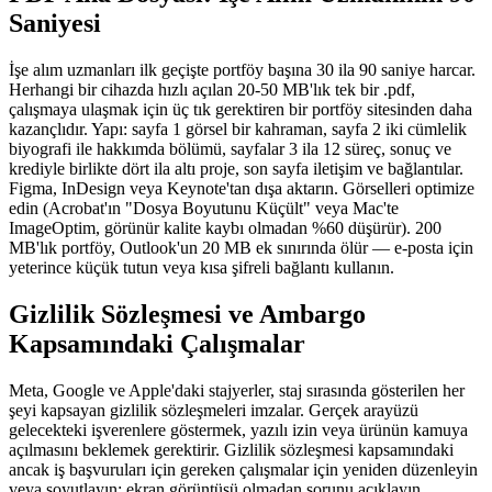
Saniyesi
İşe alım uzmanları ilk geçişte portföy başına 30 ila 90 saniye harcar.
Herhangi bir cihazda hızlı açılan 20-50 MB'lık tek bir .pdf,
çalışmaya ulaşmak için üç tık gerektiren bir portföy sitesinden daha
kazançlıdır. Yapı: sayfa 1 görsel bir kahraman, sayfa 2 iki cümlelik
biyografi ile hakkımda bölümü, sayfalar 3 ila 12 süreç, sonuç ve
krediyle birlikte dört ila altı proje, son sayfa iletişim ve bağlantılar.
Figma, InDesign veya Keynote'tan dışa aktarın. Görselleri optimize
edin (Acrobat'ın "Dosya Boyutunu Küçült" veya Mac'te
ImageOptim, görünür kalite kaybı olmadan %60 düşürür). 200
MB'lık portföy, Outlook'un 20 MB ek sınırında ölür — e-posta için
yeterince küçük tutun veya kısa şifreli bağlantı kullanın.
Gizlilik Sözleşmesi ve Ambargo
Kapsamındaki Çalışmalar
Meta, Google ve Apple'daki stajyerler, staj sırasında gösterilen her
şeyi kapsayan gizlilik sözleşmeleri imzalar. Gerçek arayüzü
gelecekteki işverenlere göstermek, yazılı izin veya ürünün kamuya
açılmasını beklemek gerektirir. Gizlilik sözleşmesi kapsamındaki
ancak iş başvuruları için gereken çalışmalar için yeniden düzenleyin
veya soyutlayın: ekran görüntüsü olmadan sorunu açıklayın,