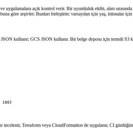
a ve uygulamalara açık kontrol verir. Bir uyumluluk ekibi, alım sırasınd
a göre arşivler. Bunları birleştirin: varsayılan için yaş, istisnalar için 
ON kullanır; GCS JSON kullanır. Bir belge deposu için temsili S3 ku
 180}

st'te incelenir, Terraform veya CloudFormation ile uygulanır, CI günlüğün