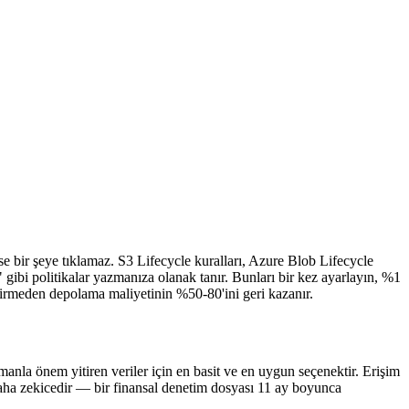
 bir şeye tıklamaz. S3 Lifecycle kuralları, Azure Blob Lifecycle
ibi politikalar yazmanıza olanak tanır. Bunları bir kez ayarlayın, %1
irmeden depolama maliyetinin %50-80'ini geri kazanır.
amanla önem yitiren veriler için en basit ve en uygun seçenektir. Erişim
 daha zekicedir — bir finansal denetim dosyası 11 ay boyunca