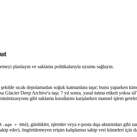
ut
vlemeyi planlayın ve saklama politikalarıyla uyumu sağlayın.
şekilde sıcak depolamadan soğuk katmanlara taşır; bunu yaparken kimse
cier Deep Archive'a taşı; 7 yıl sonra, yasal tutma etiketi yoksa sil" g
minimizasyonu gibi saklama kurallarını karşılarken manuel işlem gerekt
), günlükler, işlemler veya e-posta dışa aktarımları gibi z
t.age > 90d
 takip eder), öngörülemeyen erişim kalıplarına sahip veri kümeleri için