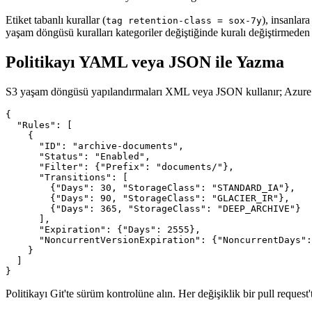
Etiket tabanlı kurallar (
), insanlar
tag retention-class = sox-7y
yaşam döngüsü kuralları kategoriler değiştiğinde kuralı değiştirmeden bun
Politikayı YAML veya JSON ile Yazma
S3 yaşam döngüsü yapılandırmaları XML veya JSON kullanır; Azure JS
{

  "Rules": [

    {

      "ID": "archive-documents",

      "Status": "Enabled",

      "Filter": {"Prefix": "documents/"},

      "Transitions": [

        {"Days": 30, "StorageClass": "STANDARD_IA"},

        {"Days": 90, "StorageClass": "GLACIER_IR"},

        {"Days": 365, "StorageClass": "DEEP_ARCHIVE"}

      ],

      "Expiration": {"Days": 2555},

      "NoncurrentVersionExpiration": {"NoncurrentDays":
    }

  ]

Politikayı Git'te sürüm kontrolüne alın. Her değişiklik bir pull reque