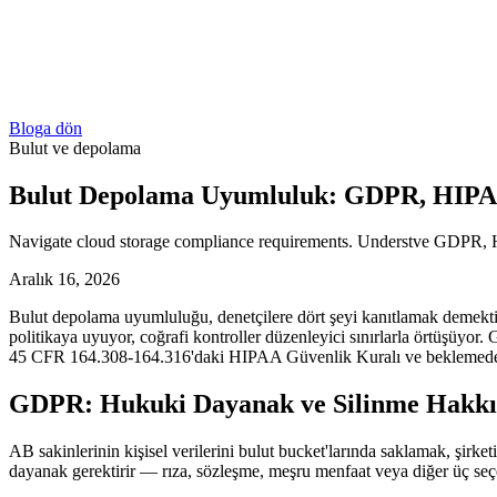
Bloga dön
Bulut ve depolama
Bulut Depolama Uyumluluk: GDPR, HIPA
Navigate cloud storage compliance requirements. Understve GDPR, HI
Aralık 16, 2026
Bulut depolama uyumluluğu, denetçilere dört şeyi kanıtlamak demektir:
politikaya uyuyor, coğrafi kontroller düzenleyici sınırlarla örtüş
45 CFR 164.308-164.316'daki HIPAA Güvenlik Kuralı ve beklemedeki ka
GDPR: Hukuki Dayanak ve Silinme Hakkı
AB sakinlerinin kişisel verilerini bulut bucket'larında saklamak, şir
dayanak gerektirir — rıza, sözleşme, meşru menfaat veya diğer üç seçen