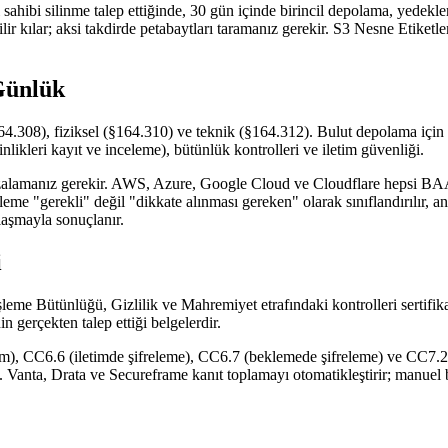
sahibi silinme talep ettiğinde, 30 gün içinde birincil depolama, yedekl
ilir kılar; aksi takdirde petabaytları taramanız gerekir. S3 Nesne Etiket
 Günlük
.308), fiziksel (§164.310) ve teknik (§164.312). Bulut depolama için t
kinlikleri kayıt ve inceleme), bütünlük kontrolleri ve iletim güvenliği.
mzalamanız gerekir. AWS, Azure, Google Cloud ve Cloudflare hepsi BAA 
eleme "gerekli" değil "dikkate alınması gereken" olarak sınıflandırılır, 
zlaşmayla sonuçlanır.
i
leme Bütünlüğü, Gizlilik ve Mahremiyet etrafındaki kontrolleri sertifikal
gerçekten talep ettiği belgelerdir.
şim), CC6.6 (iletimde şifreleme), CC6.7 (beklemede şifreleme) ve CC7.2
rı. Vanta, Drata ve Secureframe kanıt toplamayı otomatikleştirir; manue