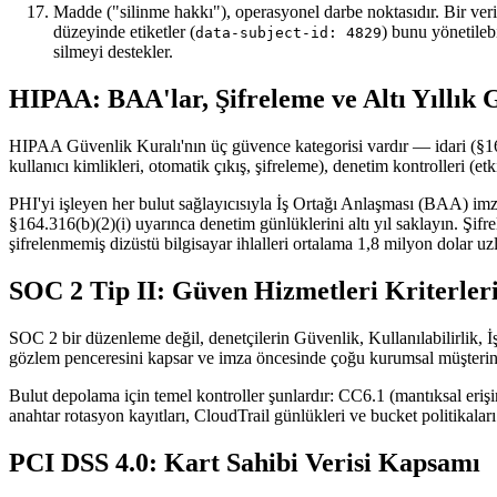
Madde ("silinme hakkı"), operasyonel darbe noktasıdır. Bir veri 
düzeyinde etiketler (
) bunu yönetileb
data-subject-id: 4829
silmeyi destekler.
HIPAA: BAA'lar, Şifreleme ve Altı Yıllık
HIPAA Güvenlik Kuralı'nın üç güvence kategorisi vardır — idari (§164
kullanıcı kimlikleri, otomatik çıkış, şifreleme), denetim kontrolleri (et
PHI'yi işleyen her bulut sağlayıcısıyla İş Ortağı Anlaşması (BAA) i
§164.316(b)(2)(i) uyarınca denetim günlüklerini altı yıl saklayın. Şifr
şifrelenmemiş dizüstü bilgisayar ihlalleri ortalama 1,8 milyon dolar u
SOC 2 Tip II: Güven Hizmetleri Kriterler
SOC 2 bir düzenleme değil, denetçilerin Güvenlik, Kullanılabilirlik, İş
gözlem penceresini kapsar ve imza öncesinde çoğu kurumsal müşterinin 
Bulut depolama için temel kontroller şunlardır: CC6.1 (mantıksal eri
anahtar rotasyon kayıtları, CloudTrail günlükleri ve bucket politikala
PCI DSS 4.0: Kart Sahibi Verisi Kapsamı