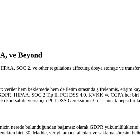
A, ve Beyond
PAA, SOC 2, ve other regulations affecting dosya storage ve transfer
 veriler hem beklemede hem de iletim sırasında şifrelenmiş, erişim kayı
üyor. GDPR, HIPAA, SOC 2 Tip II, PCI DSS 4.0, KVKK ve CCPA her biri
rt sahibi verisi için PCI DSS Gereksinim 3.5 — ancak hepsi bir kez in
ketinizin nerede bulunduğundan bağımsız olarak GDPR yükümlülüklerini te
ekten biri. 30. Madde, veriyi, amacı, alıcıları ve saklama süresini beli