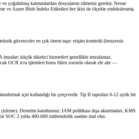
er ve çoğaltılmış katmanlardan dosyalarını silmeniz gerekir. Nesne
leme ve Azure Blob İndeks Etiketleri her ikisi de ölçekte endekslenmiş
eknik güvenceler en çok önem taşır: erişim kontrolü (benzersiz
imzalar; küçük tüketici hizmetleri genellikle imzalamaz.
ancak OCR icra işlemleri bunu fiilen zorunlu olarak ele alır —
andırmak için kullandığı bir çerçevedir. Tip II raporları 6-12 aylık bir
 (izleme). Denetim kanıtlarınız: IAM politikası dışa aktarmaları, KMS
l bir SOC 2 yılda 400-600 mühendislik saatine mal olur.