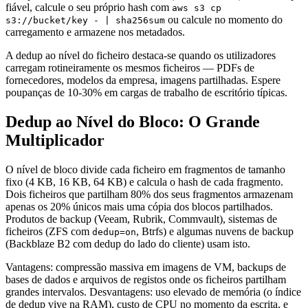
fiável, calcule o seu próprio hash com
aws s3 cp
ou calcule no momento do
s3://bucket/key - | sha256sum
carregamento e armazene nos metadados.
A dedup ao nível do ficheiro destaca-se quando os utilizadores
carregam rotineiramente os mesmos ficheiros — PDFs de
fornecedores, modelos da empresa, imagens partilhadas. Espere
poupanças de 10-30% em cargas de trabalho de escritório típicas.
Dedup ao Nível do Bloco: O Grande
Multiplicador
O nível de bloco divide cada ficheiro em fragmentos de tamanho
fixo (4 KB, 16 KB, 64 KB) e calcula o hash de cada fragmento.
Dois ficheiros que partilham 80% dos seus fragmentos armazenam
apenas os 20% únicos mais uma cópia dos blocos partilhados.
Produtos de backup (Veeam, Rubrik, Commvault), sistemas de
ficheiros (ZFS com
, Btrfs) e algumas nuvens de backup
dedup=on
(Backblaze B2 com dedup do lado do cliente) usam isto.
Vantagens: compressão massiva em imagens de VM, backups de
bases de dados e arquivos de registos onde os ficheiros partilham
grandes intervalos. Desvantagens: uso elevado de memória (o índice
de dedup vive na RAM), custo de CPU no momento da escrita, e