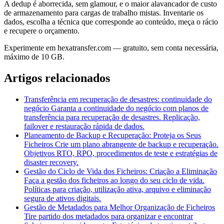
A dedup é aborrecida, sem glamour, e o maior alavancador de custo
de armazenamento para cargas de trabalho mistas. Inventarie os
dados, escolha a técnica que corresponde ao conteúdo, meça o rácio
e recupere o orçamento.
Experimente em hexatransfer.com — gratuito, sem conta necessária,
máximo de 10 GB.
Artigos relacionados
Transferência em recuperação de desastres: continuidade do
negócio
Garanta a continuidade do negócio com planos de
transferência para recuperação de desastres. Replicação,
failover e restauração rápida de dados.
Planeamento de Backup e Recuperação: Proteja os Seus
Ficheiros
Crie um plano abrangente de backup e recuperação.
Objetivos RTO, RPO, procedimentos de teste e estratégias de
disaster recovery.
Gestão do Ciclo de Vida dos Ficheiros: Criação a Eliminação
Faça a gestão dos ficheiros ao longo do seu ciclo de vida.
Políticas para criação, utilização ativa, arquivo e eliminação
segura de ativos digitais.
Gestão de Metadados para Melhor Organização de Ficheiros
Tire partido dos metadados para organizar e encontrar