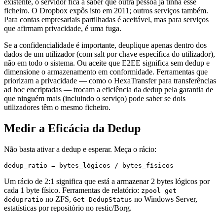
existente, o servidor fica a saber que outra pessoa já tinha esse
ficheiro. O Dropbox expôs isto em 2011; outros serviços também.
Para contas empresariais partilhadas é aceitável, mas para serviços
que afirmam privacidade, é uma fuga.
Se a confidencialidade é importante, deuplique apenas dentro dos
dados de um utilizador (com salt por chave específica do utilizador),
não em todo o sistema. Ou aceite que E2EE significa sem dedup e
dimensione o armazenamento em conformidade. Ferramentas que
priorizam a privacidade — como o HexaTransfer para transferências
ad hoc encriptadas — trocam a eficiência da dedup pela garantia de
que ninguém mais (incluindo o serviço) pode saber se dois
utilizadores têm o mesmo ficheiro.
Medir a Eficácia da Dedup
Não basta ativar a dedup e esperar. Meça o rácio:
Um rácio de 2:1 significa que está a armazenar 2 bytes lógicos por
cada 1 byte físico. Ferramentas de relatório:
zpool get
no ZFS,
no Windows Server,
dedupratio
Get-DedupStatus
estatísticas por repositório no restic/Borg.