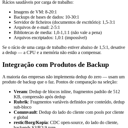
Rácios saudáveis por carga de trabalho:
Imagens de VM: 8-20:1
Backups de bases de dados: 10-30:1
Servidor de ficheiros (documentos de escritório): 1,5-3:1
Arquivos de e-mail: 2-5:1
Bibliotecas de media: 1,0-1,1:1 (não vale a pena)
Arquivos encriptados: 1,0:1 (impossível)
Se o rácio de uma carga de trabalho estiver abaixo de 1,5:1, desative
a dedup — a CPU e a memória não estão a compensar.
Integração com Produtos de Backup
A maioria das empresas não implementa dedup do zero — usam um
produto de backup que o faz. Pontos de comparação na seleção:
Veeam
: Dedup de blocos inline, fragmentos padrão de 512
KB, compressão após dedup
Rubrik
: Fragmentos variáveis definidos por conteúdo, dedup
sub-bloco
Commvault
: Dedup do lado do cliente com pools por cliente
e global
restic/Borg/Kopia
: CDC open-source, do lado do cliente,
backends S3/B2/Azure