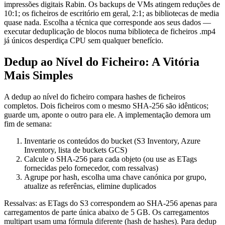
impressões digitais Rabin. Os backups de VMs atingem reduções de
10:1; os ficheiros de escritório em geral, 2:1; as bibliotecas de media
quase nada. Escolha a técnica que corresponde aos seus dados —
executar deduplicação de blocos numa biblioteca de ficheiros .mp4
já únicos desperdiça CPU sem qualquer benefício.
Dedup ao Nível do Ficheiro: A Vitória
Mais Simples
A dedup ao nível do ficheiro compara hashes de ficheiros
completos. Dois ficheiros com o mesmo SHA-256 são idênticos;
guarde um, aponte o outro para ele. A implementação demora um
fim de semana:
Inventarie os conteúdos do bucket (S3 Inventory, Azure
Inventory, lista de buckets GCS)
Calcule o SHA-256 para cada objeto (ou use as ETags
fornecidas pelo fornecedor, com ressalvas)
Agrupe por hash, escolha uma chave canónica por grupo,
atualize as referências, elimine duplicados
Ressalvas: as ETags do S3 correspondem ao SHA-256 apenas para
carregamentos de parte única abaixo de 5 GB. Os carregamentos
multipart usam uma fórmula diferente (hash de hashes). Para dedup