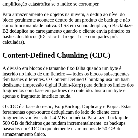
amplificação catastrófica se o índice se corromper.
Para armazenamento de objetos na nuvem, a dedup ao nível do
bloco geralmente acontece dentro de um produto de backup e não
como funcionalidade nativa. O S3 em si não deuplica; o Backblaze
B2 deduplica no carregamento quando o cliente envia primeiro os
hashes dos blocos (
com partes pré-
b2_start_large_file
calculadas).
Content-Defined Chunking (CDC)
A divisão em blocos de tamanho fixo falha quando um byte é
inserido no início de um ficheiro — todos os blocos subsequentes
têm hashes diferentes. O Content-Defined Chunking usa um hash
deslizante (impressão digital Rabin-Karp) para definir os limites dos
fragmentos com base em padrões de conteúdo. Insira um byte e
apenas o fragmento imediato muda.
O CDC é a base do restic, BorgBackup, Duplicacy e Kopia. Estas
ferramentas open-source deduplicam do lado do cliente com
fragmentos variáveis de 1-4 MB em média. Para fazer backup de
500 GB de ficheiros que mudam incrementalmente, os backups
baseados em CDC frequentemente usam menos de 50 GB de
armazenamento único.