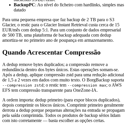
BackupPC
: Ao nível do ficheiro com hardlinks, simples mas
datado
Para uma pequena empresa que faz backup de 2 TB para o S3
Glacier, o restic para o Glacier Instant Retrieval custa cerca de 15
EUR/mês com dedup 5:1. Para um conjunto de dados empresarial
de 500 TB, uma plataforma de backup adequada com dedup
amortiza-se no primeiro ano de poupança em armazenamento.
Quando Acrescentar Compressão
A dedup remove bytes duplicados; a compressão remove a
redundância dentro dos bytes únicos. Estas operações somam-se.
Após a dedup, aplique compressão zstd para uma redução adicional
de 1,5 a 2 vezes em dados com muito texto. O BorgBackup suporta
; o restic tem
; o AWS
--compression zstd
--compression max
EFS tem compressão transparente para OneZone-IA.
A ordem importa: dedup primeiro (para expor blocos duplicados),
depois comprimir os blocos únicos. Comprimir primeiro geralmente
derrota a dedup porque pequenas alterações na entrada se propagam
pela saída comprimida. Todos os produtos de backup sérios lidam
com isto corretamente — basta escolher as opções certas.