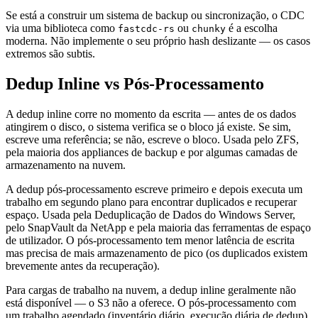
Se está a construir um sistema de backup ou sincronização, o CDC
via uma biblioteca como
ou
é a escolha
fastcdc-rs
chunky
moderna. Não implemente o seu próprio hash deslizante — os casos
extremos são subtis.
Dedup Inline vs Pós-Processamento
A dedup inline corre no momento da escrita — antes de os dados
atingirem o disco, o sistema verifica se o bloco já existe. Se sim,
escreve uma referência; se não, escreve o bloco. Usada pelo ZFS,
pela maioria dos appliances de backup e por algumas camadas de
armazenamento na nuvem.
A dedup pós-processamento escreve primeiro e depois executa um
trabalho em segundo plano para encontrar duplicados e recuperar
espaço. Usada pela Deduplicação de Dados do Windows Server,
pelo SnapVault da NetApp e pela maioria das ferramentas de espaço
de utilizador. O pós-processamento tem menor latência de escrita
mas precisa de mais armazenamento de pico (os duplicados existem
brevemente antes da recuperação).
Para cargas de trabalho na nuvem, a dedup inline geralmente não
está disponível — o S3 não a oferece. O pós-processamento com
um trabalho agendado (inventário diário, execução diária de dedup)