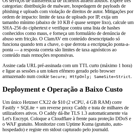
Os serviços de transferência de ficheiros atraem abusos. Espere três
categorias: distribuição de malware, hospedagem de payloads de
phishing e uploads com violação de direitos de autor. Mitigações por
ordem de impacto: limite de taxa de uploads por IP, exija um
tamanho mínimo (abaixo de 10 KB é quase sempre lixo), calcule um
SHA-256 do ciphertext e verifique contra uma lista de hashes
conhecidos como maus, e forneça um formulário de denúncia de
abuso sem fricção. O ClamAV em conteúdo desencriptado só
funciona quando tem a chave, o que derrota a encriptação ponta-a-
ponta — a resposta correta são limites de taxa agnósticos ao
conteúdo mais remoções responsivas.
Assine cada URL pré-assinada com um TTL curto (máximo 1 hora)
e ligue as sessões a um token efémero gerado pelo browser
armazenado num cookie
.
Secure; HttpOnly; SameSite=Strict
Deployment e Operação a Baixo Custo
Um único Hetzner CX22 de $10 (2 vCPU, 4 GB RAM) corre
Fastify + SQLite + um reverse proxy Caddy e trata de milhares de
utilizadores ativos. O Caddy dá-lhe TLS 1.3 automaticamente via
Let's Encrypt. Coloque a Cloudflare à frente para proteção DDoS e
o WAF gratuito. Monitorize com Uptime Kuma (gratuito, auto-
hospedado) e registe em stdout capturado pelo journald.