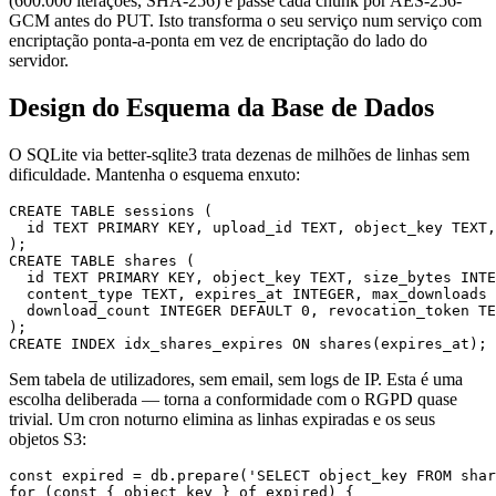
(600.000 iterações, SHA-256) e passe cada chunk por AES-256-
GCM antes do PUT. Isto transforma o seu serviço num serviço com
encriptação ponta-a-ponta em vez de encriptação do lado do
servidor.
Design do Esquema da Base de Dados
O SQLite via better-sqlite3 trata dezenas de milhões de linhas sem
dificuldade. Mantenha o esquema enxuto:
CREATE TABLE sessions (

  id TEXT PRIMARY KEY, upload_id TEXT, object_key TEXT,
);

CREATE TABLE shares (

  id TEXT PRIMARY KEY, object_key TEXT, size_bytes INTE
  content_type TEXT, expires_at INTEGER, max_downloads 
  download_count INTEGER DEFAULT 0, revocation_token TE
);

Sem tabela de utilizadores, sem email, sem logs de IP. Esta é uma
escolha deliberada — torna a conformidade com o RGPD quase
trivial. Um cron noturno elimina as linhas expiradas e os seus
objetos S3:
const expired = db.prepare('SELECT object_key FROM shar
for (const { object_key } of expired) {
