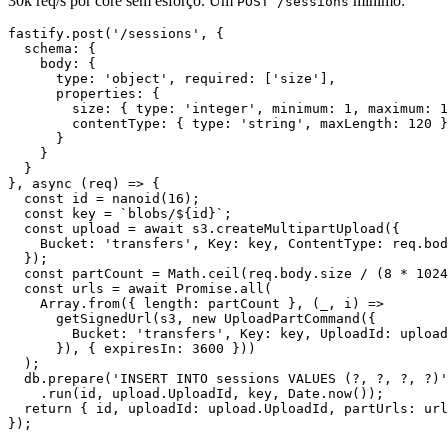
30k req/s por core sem esforço. Um
mínimo:
POST /sessions
fastify.post('/sessions', {

  schema: {

    body: {

      type: 'object', required: ['size'],

      properties: {

        size: { type: 'integer', minimum: 1, maximum: 1
        contentType: { type: 'string', maxLength: 120 }

      }

    }

  }

}, async (req) => {

  const id = nanoid(16);

  const key = `blobs/${id}`;

  const upload = await s3.createMultipartUpload({

    Bucket: 'transfers', Key: key, ContentType: req.bod
  });

  const partCount = Math.ceil(req.body.size / (8 * 1024
  const urls = await Promise.all(

    Array.from({ length: partCount }, (_, i) =>

      getSignedUrl(s3, new UploadPartCommand({

        Bucket: 'transfers', Key: key, UploadId: upload
      }), { expiresIn: 3600 }))

  );

  db.prepare('INSERT INTO sessions VALUES (?, ?, ?, ?)'
    .run(id, upload.UploadId, key, Date.now());

  return { id, uploadId: upload.UploadId, partUrls: url