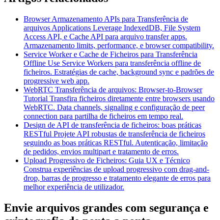
Browser Armazenamento APIs para Transferência de
arquivos Applications
Leverage IndexedDB, File System
Access API, e Cache API para arquivo transfer apps.
Armazenamento limits, performance, e browser compatibility.
Service Worker e Cache de Ficheiros para Transferência
Offline
Use Service Workers para transferência offline de
ficheiros. Estratégias de cache, background sync e padrões de
progressive web app.
WebRTC Transferência de arquivos: Browser-to-Browser
Tutorial
Transfira ficheiros diretamente entre browsers usando
WebRTC. Data channels, signaling e configuração de peer
connection para partilha de ficheiros em tempo real.
Design de API de transferência de ficheiros: boas práticas
RESTful
Projete API robustas de transferência de ficheiros
seguindo as boas práticas RESTful. Autenticação, limitação
de pedidos, envios multipart e tratamento de erros.
Upload Progressivo de Ficheiros: Guia UX e Técnico
Construa experiências de upload progressivo com drag-and-
drop, barras de progresso e tratamento elegante de erros para
melhor experiência de utilizador.
Envie arquivos grandes com segurança e