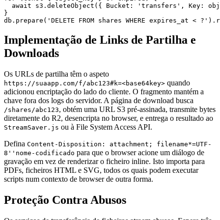
  await s3.deleteObject({ Bucket: 'transfers', Key: obj
}

Implementação de Links de Partilha e
Downloads
Os URLs de partilha têm o aspeto
quando
https://suaapp.com/f/abc123#k=<base64key>
adicionou encriptação do lado do cliente. O fragmento mantém a
chave fora dos logs do servidor. A página de download busca
, obtém uma URL S3 pré-assinada, transmite bytes
/shares/abc123
diretamente do R2, desencripta no browser, e entrega o resultado ao
ou à File System Access API.
StreamSaver.js
Defina
Content-Disposition: attachment; filename*=UTF-
para que o browser acione um diálogo de
8''nome-codificado
gravação em vez de renderizar o ficheiro inline. Isto importa para
PDFs, ficheiros HTML e SVG, todos os quais podem executar
scripts num contexto de browser de outra forma.
Proteção Contra Abusos