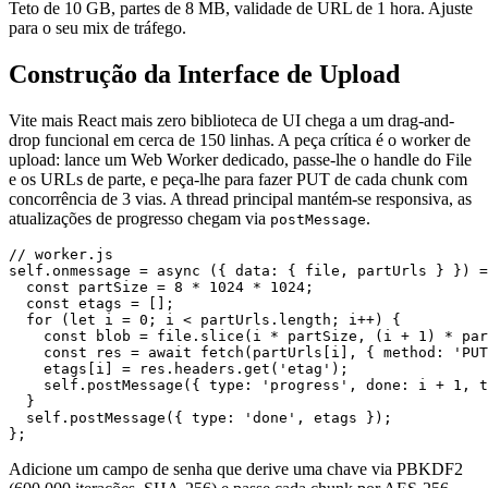
Teto de 10 GB, partes de 8 MB, validade de URL de 1 hora. Ajuste
para o seu mix de tráfego.
Construção da Interface de Upload
Vite mais React mais zero biblioteca de UI chega a um drag-and-
drop funcional em cerca de 150 linhas. A peça crítica é o worker de
upload: lance um Web Worker dedicado, passe-lhe o handle do File
e os URLs de parte, e peça-lhe para fazer PUT de cada chunk com
concorrência de 3 vias. A thread principal mantém-se responsiva, as
atualizações de progresso chegam via
.
postMessage
// worker.js

self.onmessage = async ({ data: { file, partUrls } }) =
  const partSize = 8 * 1024 * 1024;

  const etags = [];

  for (let i = 0; i < partUrls.length; i++) {

    const blob = file.slice(i * partSize, (i + 1) * par
    const res = await fetch(partUrls[i], { method: 'PUT
    etags[i] = res.headers.get('etag');

    self.postMessage({ type: 'progress', done: i + 1, t
  }

  self.postMessage({ type: 'done', etags });

Adicione um campo de senha que derive uma chave via PBKDF2