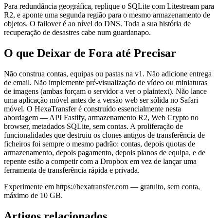
Para redundância geográfica, replique o SQLite com Litestream para
R2, e aponte uma segunda região para o mesmo armazenamento de
objetos. O failover é ao nível do DNS. Toda a sua história de
recuperação de desastres cabe num guardanapo.
O que Deixar de Fora até Precisar
Não construa contas, equipas ou pastas na v1. Não adicione entrega
de email. Não implemente pré-visualização de vídeo ou miniaturas
de imagens (ambas forçam o servidor a ver o plaintext). Não lance
uma aplicação móvel antes de a versão web ser sólida no Safari
móvel. O HexaTransfer é construído essencialmente nesta
abordagem — API Fastify, armazenamento R2, Web Crypto no
browser, metadados SQLite, sem contas. A proliferação de
funcionalidades que destruiu os clones antigos de transferência de
ficheiros foi sempre o mesmo padrão: contas, depois quotas de
armazenamento, depois pagamento, depois planos de equipa, e de
repente estão a competir com a Dropbox em vez de lançar uma
ferramenta de transferência rápida e privada.
Experimente em https://hexatransfer.com — gratuito, sem conta,
máximo de 10 GB.
Artigos relacionados