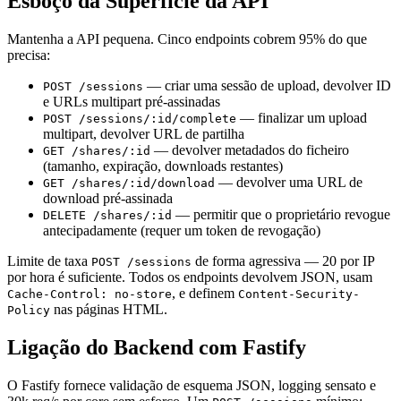
Esboço da Superfície da API
Mantenha a API pequena. Cinco endpoints cobrem 95% do que
precisa:
— criar uma sessão de upload, devolver ID
POST /sessions
e URLs multipart pré-assinadas
— finalizar um upload
POST /sessions/:id/complete
multipart, devolver URL de partilha
— devolver metadados do ficheiro
GET /shares/:id
(tamanho, expiração, downloads restantes)
— devolver uma URL de
GET /shares/:id/download
download pré-assinada
— permitir que o proprietário revogue
DELETE /shares/:id
antecipadamente (requer um token de revogação)
Limite de taxa
de forma agressiva — 20 por IP
POST /sessions
por hora é suficiente. Todos os endpoints devolvem JSON, usam
, e definem
Cache-Control: no-store
Content-Security-
nas páginas HTML.
Policy
Ligação do Backend com Fastify
O Fastify fornece validação de esquema JSON, logging sensato e