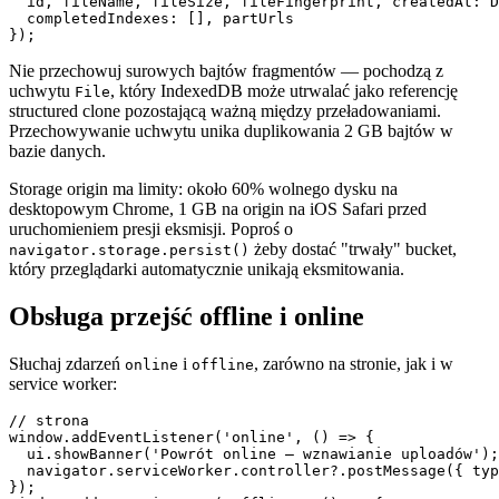
  id, fileName, fileSize, fileFingerprint, createdAt: D
  completedIndexes: [], partUrls

Nie przechowuj surowych bajtów fragmentów — pochodzą z
uchwytu
, który IndexedDB może utrwalać jako referencję
File
structured clone pozostającą ważną między przeładowaniami.
Przechowywanie uchwytu unika duplikowania 2 GB bajtów w
bazie danych.
Storage origin ma limity: około 60% wolnego dysku na
desktopowym Chrome, 1 GB na origin na iOS Safari przed
uruchomieniem presji eksmisji. Poproś o
żeby dostać "trwały" bucket,
navigator.storage.persist()
który przeglądarki automatycznie unikają eksmitowania.
Obsługa przejść offline i online
Słuchaj zdarzeń
i
, zarówno na stronie, jak i w
online
offline
service worker:
// strona

window.addEventListener('online', () => {

  ui.showBanner('Powrót online — wznawianie uploadów');

  navigator.serviceWorker.controller?.postMessage({ typ
});
