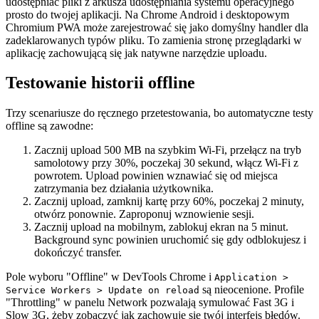
udostępniać pliki z arkusza udostępniania systemu operacyjnego
prosto do twojej aplikacji. Na Chrome Android i desktopowym
Chromium PWA może zarejestrować się jako domyślny handler dla
zadeklarowanych typów pliku. To zamienia stronę przeglądarki w
aplikację zachowującą się jak natywne narzędzie uploadu.
Testowanie historii offline
Trzy scenariusze do ręcznego przetestowania, bo automatyczne testy
offline są zawodne:
Zacznij upload 500 MB na szybkim Wi-Fi, przełącz na tryb
samolotowy przy 30%, poczekaj 30 sekund, włącz Wi-Fi z
powrotem. Upload powinien wznawiać się od miejsca
zatrzymania bez działania użytkownika.
Zacznij upload, zamknij kartę przy 60%, poczekaj 2 minuty,
otwórz ponownie. Zaproponuj wznowienie sesji.
Zacznij upload na mobilnym, zablokuj ekran na 5 minut.
Background sync powinien uruchomić się gdy odblokujesz i
dokończyć transfer.
Pole wyboru "Offline" w DevTools Chrome i
Application >
są nieocenione. Profile
Service Workers > Update on reload
"Throttling" w panelu Network pozwalają symulować Fast 3G i
Slow 3G, żeby zobaczyć jak zachowuje się twój interfejs błędów.