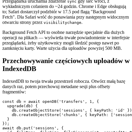
Przeglądarka uruchamia zdarzenie
gdy sieć wróci, z
sync
wykładniczym cofaniem do ~24 godzin. Chrome i Edge obsługują
to; Safari dostarczył podzbiór w 17.5 pod flagą "Background
Fetch". Dla Safari wróć do ponawiania przy następnym widocznym
otwarciu strony przez
.
visibilitychange
Background Fetch API to osobne narzędzie specjalnie dla dużych
operacji na plikach — wyświetla trwałe powiadomienie w interfejsie
przeglądarki, żeby użytkownicy mogli śledzić postęp nawet po
zamknięciu karty. Warte użycia dla uploadów powyżej 500 MB.
Przechowywanie częściowych uploadów w
IndexedDB
IndexedDB to twoja trwała przestrzeń robocza. Otwórz małą bazę
danych raz, potem przechowuj metadane sesji plus offsety
fragmentów:
const db = await openDB('transfers', 1, {

  upgrade(db) {

    db.createObjectStore('sessions', { keyPath: 'id' })
    db.createObjectStore('chunks', { keyPath: ['session
  }

});

await db.put('sessions', {
