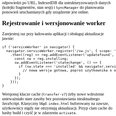
odpowiedzi po URL, IndexedDB dla ustrukturyzowanych danych
(kolejki fragmentów, stan sesji) i
do planowania
SyncManager
ponowień uruchamianych gdy urządzenie jest online.
Rejestrowanie i wersjonowanie worker
Zarejestruj raz przy ładowaniu aplikacji i obsługuj aktualizacje
jawnie:
if ('serviceWorker' in navigator) {

  navigator.serviceWorker.register('/sw.js', { scope: '
    .then((reg) => reg.addEventListener('updatefound', 
      const sw = reg.installing;

      sw.addEventListener('statechange', () => {

        if (sw.state === 'installed' && navigator.servi
          // nowa wersja gotowa, poproś użytkownika o o
        }

      });

    }));

Wersjonuj klucze cache (
) żeby nowe wdrożenie
transfer-v7
unieważniało stare zasoby bez pozostawiania nieaktualnego
JavaScript. Klasyczny błąd:
buforowany na zawsze,
index.html
użytkownicy nigdy nie otrzymują aktualizacji. Przyp clam cache do
hashy build i czyść je w zdarzeniu
.
activate