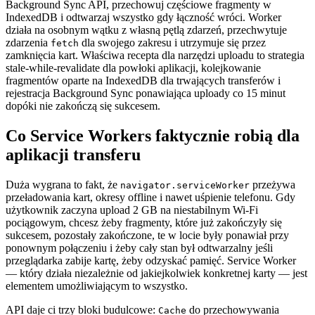
Background Sync API, przechowuj częściowe fragmenty w
IndexedDB i odtwarzaj wszystko gdy łączność wróci. Worker
działa na osobnym wątku z własną pętlą zdarzeń, przechwytuje
zdarzenia
dla swojego zakresu i utrzymuje się przez
fetch
zamknięcia kart. Właściwa recepta dla narzędzi uploadu to strategia
stale-while-revalidate dla powłoki aplikacji, kolejkowanie
fragmentów oparte na IndexedDB dla trwających transferów i
rejestracja Background Sync ponawiająca uploady co 15 minut
dopóki nie zakończą się sukcesem.
Co Service Workers faktycznie robią dla
aplikacji transferu
Duża wygrana to fakt, że
przeżywa
navigator.serviceWorker
przeładowania kart, okresy offline i nawet uśpienie telefonu. Gdy
użytkownik zaczyna upload 2 GB na niestabilnym Wi-Fi
pociągowym, chcesz żeby fragmenty, które już zakończyły się
sukcesem, pozostały zakończone, te w locie były ponawiał przy
ponownym połączeniu i żeby cały stan był odtwarzalny jeśli
przeglądarka zabije kartę, żeby odzyskać pamięć. Service Worker
— który działa niezależnie od jakiejkolwiek konkretnej karty — jest
elementem umożliwiającym to wszystko.
API daje ci trzy bloki budulcowe:
do przechowywania
Cache