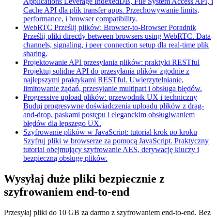
Applications
Leverage IndexedDB, File System Access API, i
Cache API dla plik transfer apps. Przechowywanie limits,
performance, i browser compatibility.
WebRTC Prześlij plików: Browser-to-Browser Poradnik
Prześlij pliki directly between browsers using WebRTC. Data
channels, signaling, i peer connection setup dla real-time plik
sharing.
Projektowanie API przesyłania plików: praktyki RESTful
Projektuj solidne API do przesyłania plików zgodnie z
najlepszymi praktykami RESTful. Uwierzytelnianie,
limitowanie żądań, przesyłanie multipart i obsługa błędów.
Progressive upload plików: przewodnik UX i techniczny
Buduj progresywne doświadczenia uploadu plików z drag-
and-drop, paskami postępu i eleganckim obsługiwaniem
błędów dla lepszego UX.
Szyfrowanie plików w JavaScript: tutorial krok po kroku
Szyfruj pliki w browserze za pomocą JavaScript. Praktyczny
tutorial obejmujący szyfrowanie AES, derywację kluczy i
bezpieczną obsługę plików.
Wysyłaj duże pliki bezpiecznie z
szyfrowaniem end-to-end
Przesyłaj pliki do 10 GB za darmo z szyfrowaniem end-to-end. Bez