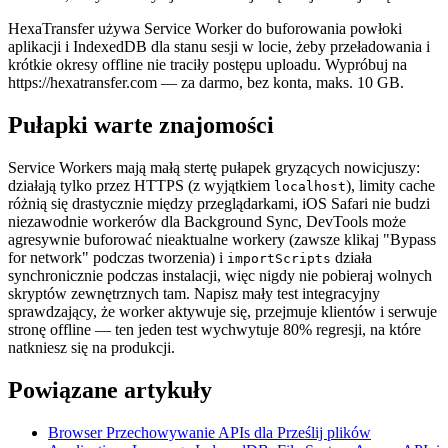
HexaTransfer używa Service Worker do buforowania powłoki
aplikacji i IndexedDB dla stanu sesji w locie, żeby przeładowania i
krótkie okresy offline nie traciły postępu uploadu. Wypróbuj na
https://hexatransfer.com — za darmo, bez konta, maks. 10 GB.
Pułapki warte znajomości
Service Workers mają małą stertę pułapek gryzących nowicjuszy:
działają tylko przez HTTPS (z wyjątkiem
), limity cache
localhost
różnią się drastycznie między przeglądarkami, iOS Safari nie budzi
niezawodnie workerów dla Background Sync, DevTools może
agresywnie buforować nieaktualne workery (zawsze klikaj "Bypass
for network" podczas tworzenia) i
działa
importScripts
synchronicznie podczas instalacji, więc nigdy nie pobieraj wolnych
skryptów zewnętrznych tam. Napisz mały test integracyjny
sprawdzający, że worker aktywuje się, przejmuje klientów i serwuje
stronę offline — ten jeden test wychwytuje 80% regresji, na które
natkniesz się na produkcji.
Powiązane artykuły
Browser Przechowywanie APIs dla Prześlij plików