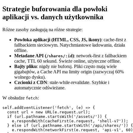
Strategie buforowania dla powłoki
aplikacji vs. danych użytkownika
Różne zasoby zasługują na różne strategie:
Powłoka aplikacji (HTML, CSS, JS, ikony)
: cache-first z
fallbackiem sieciowym. Natychmiastowe ładowania, działa
offline.
Metadane API (
)
: network-first z fallbackiem
/shares/:id
cache, TTL 60 sekund. Świeże online, użyteczne offline.
Bajty pliku
: nigdy nie buforuj. Pliki często mają wiele
gigabajtów, a Cache API ma limity origin (zazwyczaj 60%
wolnego dysku).
Czcionki z CDN
: stale-while-revalidate. Szybkie i
automatycznie odświeżane.
W obsłudze
:
fetch
self.addEventListener('fetch', (e) => {

  const url = new URL(e.request.url);

  if (url.pathname.startsWith('/assets/')) {

    e.respondWith(cacheFirst(e.request, 'shell-v7'));

  } else if (url.pathname.startsWith('/api/shares/')) {

    e.respondWith(networkFirst(e.request, 'api-v1', 60)