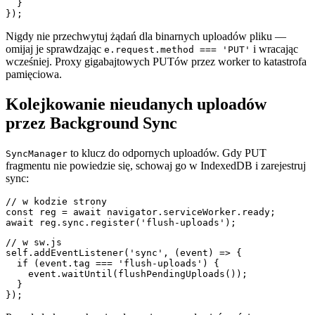
  }

Nigdy nie przechwytuj żądań dla binarnych uploadów pliku —
omijaj je sprawdzając
i wracając
e.request.method === 'PUT'
wcześniej. Proxy gigabajtowych PUTów przez worker to katastrofa
pamięciowa.
Kolejkowanie nieudanych uploadów
przez Background Sync
to klucz do odpornych uploadów. Gdy PUT
SyncManager
fragmentu nie powiedzie się, schowaj go w IndexedDB i zarejestruj
sync:
// w kodzie strony

const reg = await navigator.serviceWorker.ready;

// w sw.js

self.addEventListener('sync', (event) => {

  if (event.tag === 'flush-uploads') {

    event.waitUntil(flushPendingUploads());

  }
