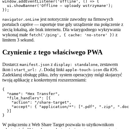
window.addEventListener('offline', () => {

  ui.showBanner('Offline — uploady wstrzymane');

jest notorycznie zawodny na firmowych
navigator.onLine
portalach captive — raportuje true gdy urządzenie ma połączenie z
siecią lokalną, ale brak internetu. Dla wiarygodnego wykrywania
wykonaj małe
z
fetch('/ping', { cache: 'no-store' })
limitem 3 sekund.
Czynienie z tego właściwego PWA
Dostarcz
z
, zestawem
manifest.json
display: standalone
ikon i
. Dodaj linki
dla iOS.
start_url: /
apple-touch-icon
Zadeklaruj obsługę pliku, żeby system operacyjny mógł skojarzyć
twoją aplikację z konkretnymi rozszerzeniami:
{

  "name": "Hex Transfer",

  "file_handlers": [{

    "action": "/share-target",

    "accept": { "application/*": [".pdf", ".zip", ".doc
  }]

W połączeniu z Web Share Target pozwala to użytkownikom