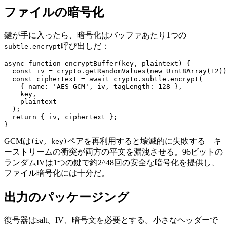
ファイルの暗号化
鍵が手に入ったら、暗号化はバッファあたり1つの
呼び出しだ：
subtle.encrypt
async function encryptBuffer(key, plaintext) {

  const iv = crypto.getRandomValues(new Uint8Array(12))
  const ciphertext = await crypto.subtle.encrypt(

    { name: 'AES-GCM', iv, tagLength: 128 },

    key,

    plaintext

  );

  return { iv, ciphertext };

GCMは
ペアを再利用すると壊滅的に失敗する—キ
(iv, key)
ーストリームの衝突が両方の平文を漏洩させる。96ビットの
ランダムIVは1つの鍵で約2^48回の安全な暗号化を提供し、
ファイル暗号化には十分だ。
出力のパッケージング
復号器はsalt、IV、暗号文を必要とする。小さなヘッダーで