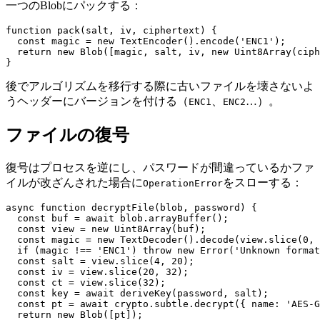
一つのBlobにパックする：
function pack(salt, iv, ciphertext) {

  const magic = new TextEncoder().encode('ENC1');

  return new Blob([magic, salt, iv, new Uint8Array(ciph
後でアルゴリズムを移行する際に古いファイルを壊さないよ
うヘッダーにバージョンを付ける（
、
…）。
ENC1
ENC2
ファイルの復号
復号はプロセスを逆にし、パスワードが間違っているかファ
イルが改ざんされた場合に
をスローする：
OperationError
async function decryptFile(blob, password) {

  const buf = await blob.arrayBuffer();

  const view = new Uint8Array(buf);

  const magic = new TextDecoder().decode(view.slice(0, 
  if (magic !== 'ENC1') throw new Error('Unknown format
  const salt = view.slice(4, 20);

  const iv = view.slice(20, 32);

  const ct = view.slice(32);

  const key = await deriveKey(password, salt);

  const pt = await crypto.subtle.decrypt({ name: 'AES-G
  return new Blob([pt]);
