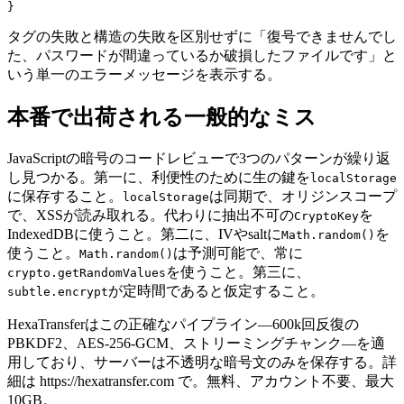
タグの失敗と構造の失敗を区別せずに「復号できませんでし
た、パスワードが間違っているか破損したファイルです」と
いう単一のエラーメッセージを表示する。
本番で出荷される一般的なミス
JavaScriptの暗号のコードレビューで3つのパターンが繰り返
し見つかる。第一に、利便性のために生の鍵を
localStorage
に保存すること。
は同期で、オリジンスコープ
localStorage
で、XSSが読み取れる。代わりに抽出不可の
を
CryptoKey
IndexedDBに使うこと。第二に、IVやsaltに
を
Math.random()
使うこと。
は予測可能で、常に
Math.random()
を使うこと。第三に、
crypto.getRandomValues
が定時間であると仮定すること。
subtle.encrypt
HexaTransferはこの正確なパイプライン—600k回反復の
PBKDF2、AES-256-GCM、ストリーミングチャンク—を適
用しており、サーバーは不透明な暗号文のみを保存する。詳
細は https://hexatransfer.com で。無料、アカウント不要、最大
10GB。