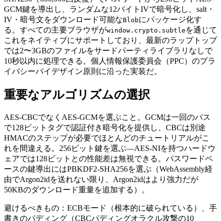
GCM鍵を導出し、ランダムな12バイトIVで暗号化し、salt・
IV・暗号文をダウンロード可能な
にパッケージ化す
Blob
る。すべての主要ブラウザが
を通じて
window.crypto.subtle
これをネイティブにサポートしており、最新のラップトップ
では2〜3GBのファイルをサードパーティライブラリなしで
10秒以内に処理できる。個人情報保護委員会（PPC）のプラ
イバシーバイデザイン原則に沿った実装だ。
重要なアルゴリズムの選択
AES-CBCでなくAES-GCMを選ぶこと。GCMは一回のパス
で128ビットタグで認証付き暗号化を提供し、CBCは別途
HMACのステップが必要でほとんどのチュートリアルがこ
れを間違える。256ビット鍵を選ぶ—AES-NIを持つハードウ
ェアでは128ビットとの性能差は無視できる。パスワードベ
ースの鍵導出にはPBKDF2-SHA256を選ぶ（WebAssembly経
由でArgon2idを送れない限り、Argon2idはより強力だが
50KBのダウンロード重量を追加する）。
避けるべきもの：ECBモード（根本的に破られている）、手
書きのパディング（CBCパディングオラクル攻撃の10