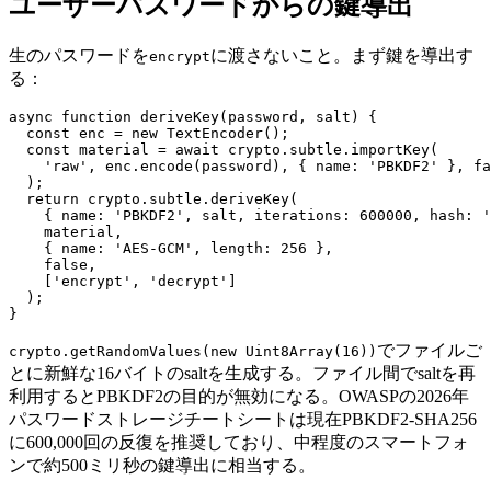
ユーザーパスワードからの鍵導出
生のパスワードを
に渡さないこと。まず鍵を導出す
encrypt
る：
async function deriveKey(password, salt) {

  const enc = new TextEncoder();

  const material = await crypto.subtle.importKey(

    'raw', enc.encode(password), { name: 'PBKDF2' }, fa
  );

  return crypto.subtle.deriveKey(

    { name: 'PBKDF2', salt, iterations: 600000, hash: '
    material,

    { name: 'AES-GCM', length: 256 },

    false,

    ['encrypt', 'decrypt']

  );

でファイルご
crypto.getRandomValues(new Uint8Array(16))
とに新鮮な16バイトのsaltを生成する。ファイル間でsaltを再
利用するとPBKDF2の目的が無効になる。OWASPの2026年
パスワードストレージチートシートは現在PBKDF2-SHA256
に600,000回の反復を推奨しており、中程度のスマートフォ
ンで約500ミリ秒の鍵導出に相当する。