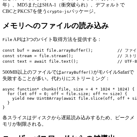
年）、MD5またはSHA-1（衝突破られ）、デフォルトで
CBCとPKCS7を使う
パッケージ。
crypto-js
メモリへのファイルの読み込み
APIは3つのバイト取得方法を提供する：
File
const buf = await file.arrayBuffer();          // ファ
const stream = file.stream();                  // ス
500MB以上のファイルでは
がモバイルSafariで
arrayBuffer()
失敗することが多い。代わりにストリーミング：
async function* chunks(file, size = 4 * 1024 * 1024) {

  for (let off = 0; off < file.size; off += size) {

    yield new Uint8Array(await file.slice(off, off + si
  }

各スライスはディスクから遅延読み込みするため、ピークメ
モリが制限される。