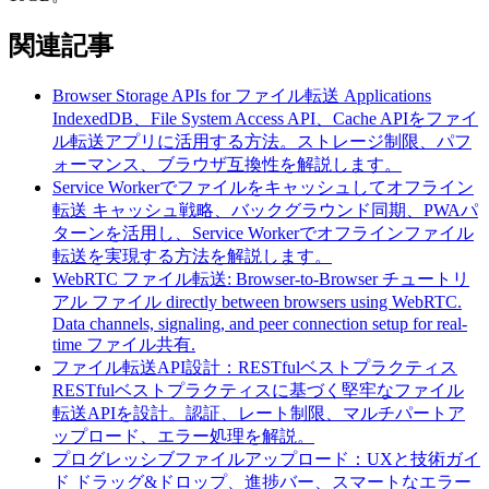
関連記事
Browser Storage APIs for ファイル転送 Applications
IndexedDB、File System Access API、Cache APIをファイ
ル転送アプリに活用する方法。ストレージ制限、パフ
ォーマンス、ブラウザ互換性を解説します。
Service Workerでファイルをキャッシュしてオフライン
転送
キャッシュ戦略、バックグラウンド同期、PWAパ
ターンを活用し、Service Workerでオフラインファイル
転送を実現する方法を解説します。
WebRTC ファイル転送: Browser-to-Browser チュートリ
アル
ファイル directly between browsers using WebRTC.
Data channels, signaling, and peer connection setup for real-
time ファイル共有.
ファイル転送API設計：RESTfulベストプラクティス
RESTfulベストプラクティスに基づく堅牢なファイル
転送APIを設計。認証、レート制限、マルチパートア
ップロード、エラー処理を解説。
プログレッシブファイルアップロード：UXと技術ガイ
ド
ドラッグ&ドロップ、進捗バー、スマートなエラー