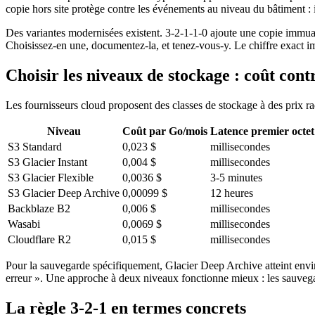
copie hors site protège contre les événements au niveau du bâtiment :
Des variantes modernisées existent. 3-2-1-1-0 ajoute une copie immuabl
Choisissez-en une, documentez-la, et tenez-vous-y. Le chiffre exact im
Choisir les niveaux de stockage : coût cont
Les fournisseurs cloud proposent des classes de stockage à des prix ra
Niveau
Coût par Go/mois
Latence premier octet
S3 Standard
0,023 $
millisecondes
S3 Glacier Instant
0,004 $
millisecondes
S3 Glacier Flexible
0,0036 $
3-5 minutes
S3 Glacier Deep Archive
0,00099 $
12 heures
Backblaze B2
0,006 $
millisecondes
Wasabi
0,0069 $
millisecondes
Cloudflare R2
0,015 $
millisecondes
Pour la sauvegarde spécifiquement, Glacier Deep Archive atteint environ
erreur ». Une approche à deux niveaux fonctionne mieux : les sauveg
La règle 3-2-1 en termes concrets