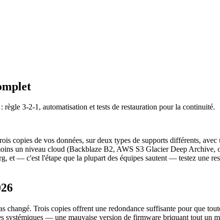
complet
 règle 3-2-1, automatisation et tests de restauration pour la continuité.
trois copies de vos données, sur deux types de supports différents, avec 
moins un niveau cloud (Backblaze B2, AWS S3 Glacier Deep Archive, ou 
, et — c'est l'étape que la plupart des équipes sautent — testez une res
026
 pas changé. Trois copies offrent une redondance suffisante pour que to
nnes systémiques — une mauvaise version de firmware briquant tout un 