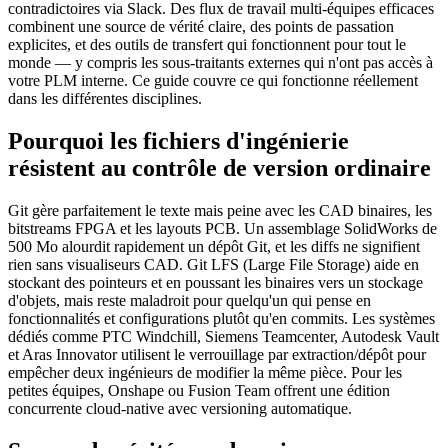
contradictoires via Slack. Des flux de travail multi-équipes efficaces
combinent une source de vérité claire, des points de passation
explicites, et des outils de transfert qui fonctionnent pour tout le
monde — y compris les sous-traitants externes qui n'ont pas accès à
votre PLM interne. Ce guide couvre ce qui fonctionne réellement
dans les différentes disciplines.
Pourquoi les fichiers d'ingénierie
résistent au contrôle de version ordinaire
Git gère parfaitement le texte mais peine avec les CAD binaires, les
bitstreams FPGA et les layouts PCB. Un assemblage SolidWorks de
500 Mo alourdit rapidement un dépôt Git, et les diffs ne signifient
rien sans visualiseurs CAD. Git LFS (Large File Storage) aide en
stockant des pointeurs et en poussant les binaires vers un stockage
d'objets, mais reste maladroit pour quelqu'un qui pense en
fonctionnalités et configurations plutôt qu'en commits. Les systèmes
dédiés comme PTC Windchill, Siemens Teamcenter, Autodesk Vault
et Aras Innovator utilisent le verrouillage par extraction/dépôt pour
empêcher deux ingénieurs de modifier la même pièce. Pour les
petites équipes, Onshape ou Fusion Team offrent une édition
concurrente cloud-native avec versioning automatique.