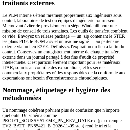
traitants externes
Le PLM interne s'étend rarement proprement aux ingénieurs sous
contrat, laboratoires de test ou équipes d'ingénierie fournisseur.
Mieux vaut éviter de provisionner un siège Windchill pour une
mission de conseil de trois semaines. Les outils de transfert comblent
ce vide. Envoyez un release packagé — un .zip contenant le STEP,
les plans PDF, le BOM .csv et un readme signé — au partenaire
externe via un lien E2EE. Définissez l'expiration du lien à la fin du
contrat. Conservez un enregistrement interne de chaque transfert
externe dans un journal partagé à des fins d'audit de propriété
intellectuelle. C'est particulièrement important pour les matériaux
ITAR, soumis au contrôle des exportations, et les secrets
commerciaux propriétaires où les responsables de la conformité aux
exportations ont besoin d'enregistrements chronologiques.
Nommage, étiquetage et hygiène des
métadonnées
Un nommage cohérent prévient plus de confusion que n'importe
quel outil. Un schéma comme
PROJET_SOUSSYSTEME_PN_REV_DATE.ext (par exemple
EV2_BATT_PN55421_B_2026-11-09.step) rend le tri et la