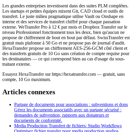
Les grandes entreprises investissent dans des suites PLM complètes.
Les startups et petites équipes mixent Git, CAD cloud et outils de
transfert. Le juste milieu pragmatique utilise Vault ou Onshape en
interne et des services de transfert chiffré pour chaque passation
externe. WeTransfer Pro à 12 € par mois et Dropbox Transfer sur le
niveau Professionnel fonctionnent tous les deux, bien qu'aucun ne
propose de chiffrement de bout en bout par défaut. SwissTransfer est
gratuit mais plafonne à 50 Go et ne propose pas de journal d'audit.
HexaTransfer propose un chiffrement AES-256-GCM côté client et
des transferts gratuits de 10 Go sans création de compte requise pour
les destinataires — ce qui correspond bien au cas d'usage du sous-
traitant externe.
Essayez HexaTransfer sur https://hexatransfer.com — gratuit, sans
compte, 10 Go maximum.
Articles connexes
Partage de documents pour associations : subventions et dons
Gérez les documents associatifs avec un partage sécurisé :
demandes de subvention, rapports aux donateurs et
documents de conformité.
Media Production Transfert de fichiers: Studio Workflows
Optimisez fichier transfer pour media production studios.