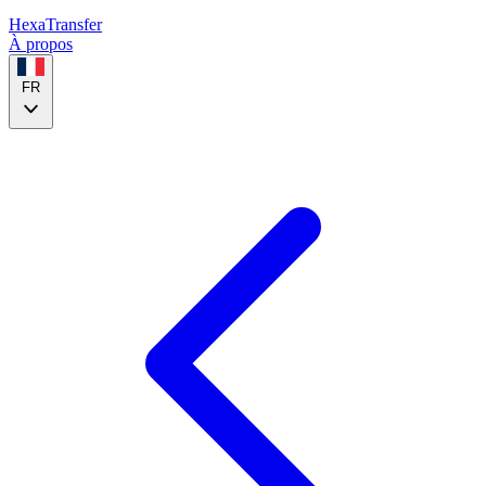
HexaTransfer
À propos
FR