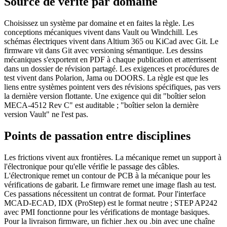
Source de vérité par domaine
Choisissez un système par domaine et en faites la règle. Les
conceptions mécaniques vivent dans Vault ou Windchill. Les
schémas électriques vivent dans Altium 365 ou KiCad avec Git. Le
firmware vit dans Git avec versioning sémantique. Les dessins
mécaniques s'exportent en PDF à chaque publication et atterrissent
dans un dossier de révision partagé. Les exigences et procédures de
test vivent dans Polarion, Jama ou DOORS. La règle est que les
liens entre systèmes pointent vers des révisions spécifiques, pas vers
la dernière version flottante. Une exigence qui dit "boîtier selon
MECA-4512 Rev C" est auditable ; "boîtier selon la dernière
version Vault" ne l'est pas.
Points de passation entre disciplines
Les frictions vivent aux frontières. La mécanique remet un support à
l'électronique pour qu'elle vérifie le passage des câbles.
L'électronique remet un contour de PCB à la mécanique pour les
vérifications de gabarit. Le firmware remet une image flash au test.
Ces passations nécessitent un contrat de format. Pour l'interface
MCAD-ECAD, IDX (ProStep) est le format neutre ; STEP AP242
avec PMI fonctionne pour les vérifications de montage basiques.
Pour la livraison firmware, un fichier .hex ou .bin avec une chaîne