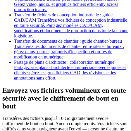
Gérez video, audio, et graphics fichiers efficiently across
production teams.
Transfert de fichiers de conception industrielle : guide
CAD/CAM
Transférez vos fichiers de conception industrielle
en toute sécurité. Partagez modèles CAD/CAM,
spécifications et documents de production dans toute la chaîne
logistique.
Transfert de documents de chantier : guide chantier-bureau
Transférez les documents de chantier entre sites et bureaux :
gérez plans, permis, rapports d'inspection et ordres de
modification en numérique.
Partage de plans d'architecte : collaboration numérique
Partagez vos plans d'architecte en numérique avec équipes et
clients : gérez les gros fichiers CAD, les révisions et les
annotations sans effort.
Envoyez vos fichiers volumineux en toute
sécurité avec le chiffrement de bout en
bout
Transférez des fichiers jusqu'à 10 Go gratuitement avec le
chiffrement de bout en bout. Aucun compte requis. Vos fichiers sont
chiffrés dans votre navigateur avant l'envoi — personne d'autre ne