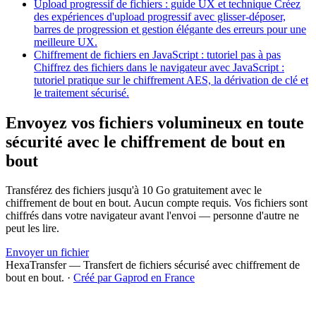
Upload progressif de fichiers : guide UX et technique
Créez
des expériences d'upload progressif avec glisser-déposer,
barres de progression et gestion élégante des erreurs pour une
meilleure UX.
Chiffrement de fichiers en JavaScript : tutoriel pas à pas
Chiffrez des fichiers dans le navigateur avec JavaScript :
tutoriel pratique sur le chiffrement AES, la dérivation de clé et
le traitement sécurisé.
Envoyez vos fichiers volumineux en toute
sécurité avec le chiffrement de bout en
bout
Transférez des fichiers jusqu'à 10 Go gratuitement avec le
chiffrement de bout en bout. Aucun compte requis. Vos fichiers sont
chiffrés dans votre navigateur avant l'envoi — personne d'autre ne
peut les lire.
Envoyer un fichier
HexaTransfer — Transfert de fichiers sécurisé avec chiffrement de
bout en bout.
·
Créé par Gaprod en France