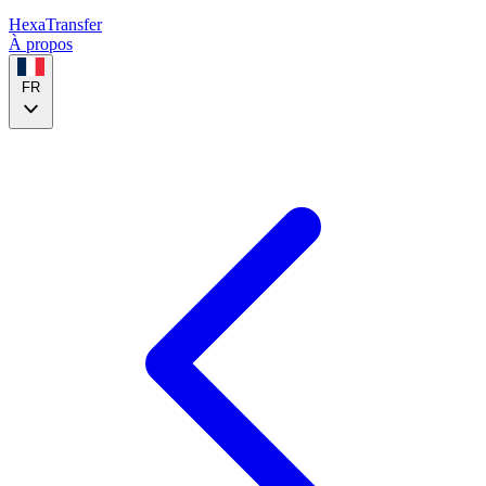
HexaTransfer
À propos
FR