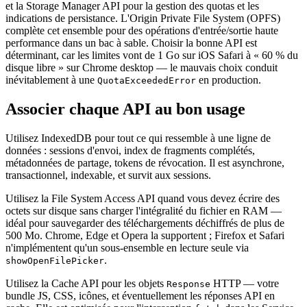
et la Storage Manager API pour la gestion des quotas et les
indications de persistance. L'Origin Private File System (OPFS)
complète cet ensemble pour des opérations d'entrée/sortie haute
performance dans un bac à sable. Choisir la bonne API est
déterminant, car les limites vont de 1 Go sur iOS Safari à « 60 % du
disque libre » sur Chrome desktop — le mauvais choix conduit
inévitablement à une
en production.
QuotaExceededError
Associer chaque API au bon usage
Utilisez IndexedDB pour tout ce qui ressemble à une ligne de
données : sessions d'envoi, index de fragments complétés,
métadonnées de partage, tokens de révocation. Il est asynchrone,
transactionnel, indexable, et survit aux sessions.
Utilisez la File System Access API quand vous devez écrire des
octets sur disque sans charger l'intégralité du fichier en RAM —
idéal pour sauvegarder des téléchargements déchiffrés de plus de
500 Mo. Chrome, Edge et Opera la supportent ; Firefox et Safari
n'implémentent qu'un sous-ensemble en lecture seule via
.
showOpenFilePicker
Utilisez la Cache API pour les objets
HTTP — votre
Response
bundle JS, CSS, icônes, et éventuellement les réponses API en