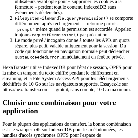
utilisateurs ayant opté pour « supprimer les cookies à la
fermeture » perdent tout le contenu IndexedDB sans
événements déclenchés).
se comporte
FileSystemFileHandle.queryPermission()
différemment après rechargement — retourne parfois
même quand la permission est accordée. Appelez
'prompt'
toujours
par précaution.
requestPermission()
Le mode privé / incognito donne à toutes les APIs un quota
séparé, plus petit, valable uniquement pour la session. Du
code qui fonctionne en navigation normale peut déclencher
immédiatement en fenêtre privée.
QuotaExceededError
HexaTransfer utilise IndexedDB pour l'état de session, OPFS pour
la mise en tampon du texte chiffré pendant le chiffrement en
streaming, et la File System Access API pour les téléchargements
déchiffrés de 10 Go sur les navigateurs supportés. Essayez-le sur
https://hexatransfer.com — gratuit, sans compte, 10 Go maximum.
Choisir une combinaison pour votre
application
Pour la plupart des applications de transfert, la bonne combinaison
est : le wrapper
sur IndexedDB pour les métadonnées, les
idb
handles d'accès synchrones OPFS pour l'espace de