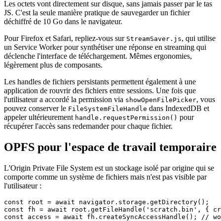
Les octets vont directement sur disque, sans jamais passer par le tas
JS. C'est la seule manière pratique de sauvegarder un fichier
déchiffré de 10 Go dans le navigateur.
Pour Firefox et Safari, repliez-vous sur
, qui utilise
StreamSaver.js
un Service Worker pour synthétiser une réponse en streaming qui
déclenche l'interface de téléchargement. Mêmes ergonomies,
légèrement plus de composants.
Les handles de fichiers persistants permettent également à une
application de rouvrir des fichiers entre sessions. Une fois que
l'utilisateur a accordé la permission via
, vous
showOpenFilePicker
pouvez conserver le
dans IndexedDB et
FileSystemFileHandle
appeler ultérieurement
pour
handle.requestPermission()
récupérer l'accès sans redemander pour chaque fichier.
OPFS pour l'espace de travail temporaire
L'Origin Private File System est un stockage isolé par origine qui se
comporte comme un système de fichiers mais n'est pas visible par
l'utilisateur :
const root = await navigator.storage.getDirectory();

const fh = await root.getFileHandle('scratch.bin', { cr
const access = await fh.createSyncAccessHandle(); // wo