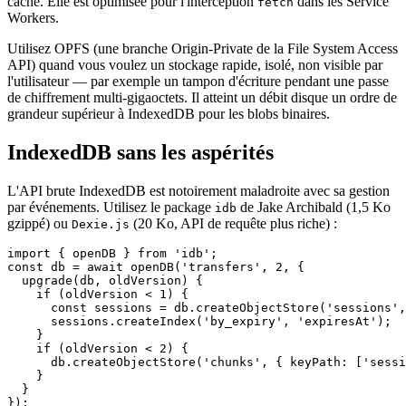
cache. Elle est optimisée pour l'interception
dans les Service
fetch
Workers.
Utilisez OPFS (une branche Origin-Private de la File System Access
API) quand vous voulez un stockage rapide, isolé, non visible par
l'utilisateur — par exemple un tampon d'écriture pendant une passe
de chiffrement multi-gigaoctets. Il atteint un débit disque un ordre de
grandeur supérieur à IndexedDB pour les blobs binaires.
IndexedDB sans les aspérités
L'API brute IndexedDB est notoirement maladroite avec sa gestion
par événements. Utilisez le package
de Jake Archibald (1,5 Ko
idb
gzippé) ou
(20 Ko, API de requête plus riche) :
Dexie.js
import { openDB } from 'idb';

const db = await openDB('transfers', 2, {

  upgrade(db, oldVersion) {

    if (oldVersion < 1) {

      const sessions = db.createObjectStore('sessions',
      sessions.createIndex('by_expiry', 'expiresAt');

    }

    if (oldVersion < 2) {

      db.createObjectStore('chunks', { keyPath: ['sessi
    }

  }

});
