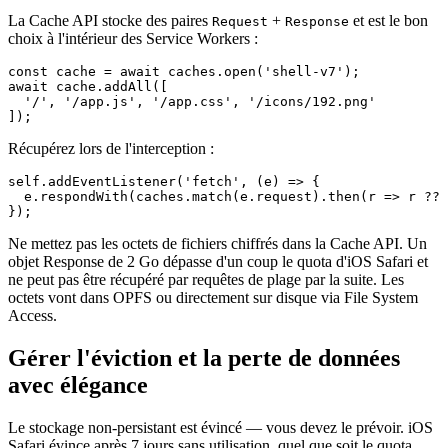
La Cache API stocke des paires
+
et est le bon
Request
Response
choix à l'intérieur des Service Workers :
const cache = await caches.open('shell-v7');

await cache.addAll([

  '/', '/app.js', '/app.css', '/icons/192.png'

Récupérez lors de l'interception :
self.addEventListener('fetch', (e) => {

  e.respondWith(caches.match(e.request).then(r => r ?? 
Ne mettez pas les octets de fichiers chiffrés dans la Cache API. Un
objet Response de 2 Go dépasse d'un coup le quota d'iOS Safari et
ne peut pas être récupéré par requêtes de plage par la suite. Les
octets vont dans OPFS ou directement sur disque via File System
Access.
Gérer l'éviction et la perte de données
avec élégance
Le stockage non-persistant est évincé — vous devez le prévoir. iOS
Safari évince après 7 jours sans utilisation, quel que soit le quota.