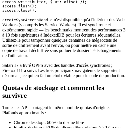
access.write(buffer, { at: offset });

access.flush();

n'est disponible qu'à l'intérieur des Web
createSyncAccessHandle
Workers (y compris les Service Workers). Il est synchrone et
extrêmement rapide — les benchmarks montrent des performances 3
à 10 fois supérieures à IndexedDB pour les écritures séquentielles.
Utilisez-le pour tamponner quelques centaines de mégaoctets de
sortie de chiffrement avant l'envoi, ou pour mettre en cache une
copie de travail déchiffrée sans polluer le dossier Téléchargements
de l'utilisateur.
Safari 17 a livré OPFS avec des handles d'accès synchrones ;
Firefox 111 a suivi. Les trois principaux navigateurs le supportent
désormais, ce qui en fait un choix viable pour le code de production.
Quotas de stockage et comment les
survivre
Toutes les APIs partagent le même pool de quotas d'origine.
Plafonds approximatifs :
Chrome desktop : 60 % du disque libre
Firefox desktop : 50 % du disque libre, plafonné à 2 Go par