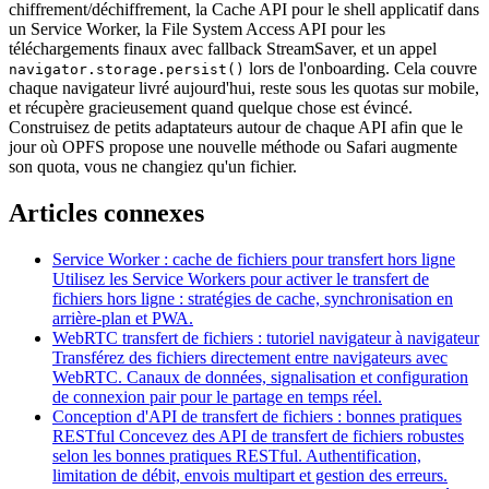
chiffrement/déchiffrement, la Cache API pour le shell applicatif dans
un Service Worker, la File System Access API pour les
téléchargements finaux avec fallback StreamSaver, et un appel
lors de l'onboarding. Cela couvre
navigator.storage.persist()
chaque navigateur livré aujourd'hui, reste sous les quotas sur mobile,
et récupère gracieusement quand quelque chose est évincé.
Construisez de petits adaptateurs autour de chaque API afin que le
jour où OPFS propose une nouvelle méthode ou Safari augmente
son quota, vous ne changiez qu'un fichier.
Articles connexes
Service Worker : cache de fichiers pour transfert hors ligne
Utilisez les Service Workers pour activer le transfert de
fichiers hors ligne : stratégies de cache, synchronisation en
arrière-plan et PWA.
WebRTC transfert de fichiers : tutoriel navigateur à navigateur
Transférez des fichiers directement entre navigateurs avec
WebRTC. Canaux de données, signalisation et configuration
de connexion pair pour le partage en temps réel.
Conception d'API de transfert de fichiers : bonnes pratiques
RESTful
Concevez des API de transfert de fichiers robustes
selon les bonnes pratiques RESTful. Authentification,
limitation de débit, envois multipart et gestion des erreurs.